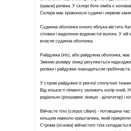
(краєм) рогівки. У склері біля лімба є колов
Склера має кровоносні судини і нервові закі
Судинна оболонка очного яблука містить ба
сітківки і виділення водянистої вологи. У ній 
власне судинна оболонка.
Райдужка (iris), або райдужна оболонка, має ф
Зміною розміру зіниці регулюється надходжен
рогівки і райдужки знаходитьсяя гребінчаста
У стромі райдужки із рихлої сполучної тканин
Від кількості пігменту залежить колір очей.
радіально (розширює зіницю - ділататор) і кіл
Війчасте тіло (corpus ciliare) - потовщена 
кільцем навколо кришталика, який прикріплен
Строма (основа) війчастого тіла складається