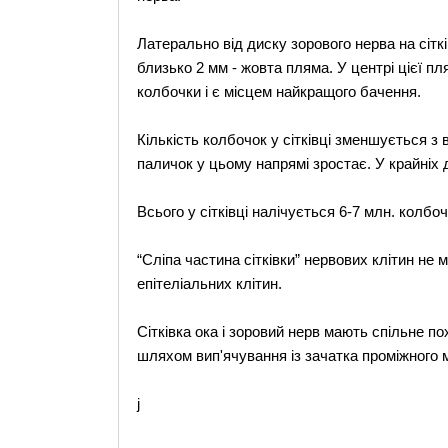
Латерально від диску зорового нерва на сітк
близько 2 мм - жовта пляма. У центрі цієї п
колбочки і є місцем найкращого бачення.
Кількість колбочок у сітківці зменшується з 
паличок у цьому напрямі зростає. У крайніх д
Всього у сітківці налічується 6-7 млн. колбоч
“Сліпа частина сітківки” нервових клітин не 
епітеліальних клітин.
Сітківка ока і зоровий нерв мають спільне п
шляхом вип'ячування із зачатка проміжного м
j