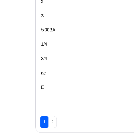
x
®
\x00BA
1/4
3/4
ae
E
1
2