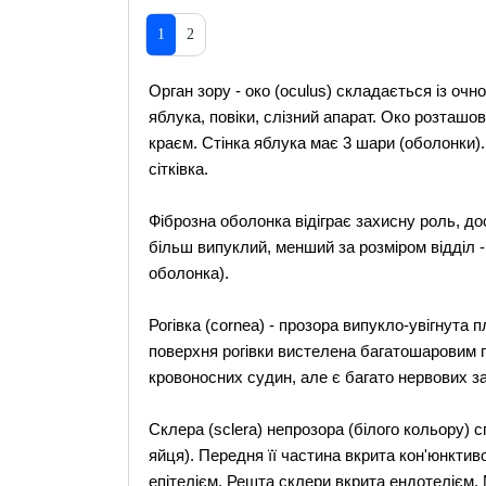
1
2
Орган зору - око (oculus) складається із очно
яблука, повіки, слізний апарат. Око розташо
краєм. Стінка яблука має 3 шари (оболонки).
сітківка.
Фіброзна оболонка відіграє захисну роль, дос
більш випуклий, менший за розміром відділ - р
оболонка).
Рогівка (cornea) - прозора випукло-увігнута
поверхня рогівки вистелена багатошаровим пл
кровоносних судин, але є багато нервових за
Склера (sclera) непрозора (білого кольору) 
яйця). Передня її частина вкрита кон'юнкти
епітелієм. Решта склери вкрита ендотелієм.