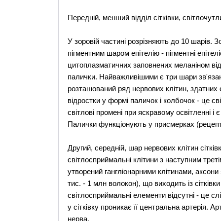
Передній, менший відділ сітківки, світлочутл
У зоровій частині розрізняють до 10 шарів. Зо
пігментним шаром епітелію - пігментні епітел
цитоплазматичних заповнених меланіном відро
палички. Найважливішими є три шари зв'язан
розташований ряд нервових клітин, здатних 
відростки у формі паличок і колбочок - це 
світлові промені при яскравому освітленні і 
Палички функціонують у присмерках (рецепт
Другий, середній, шар нервових клітин сітків
світлосприймальні клітини з наступним третім
утворений гангліонарними клітинами, аксони
тис. - 1 млн волокон), що виходить із сітківк
світлосприймальні елементи відсутні - це слі
у сітківку проникає її центральна артерія. Ар
нерва.