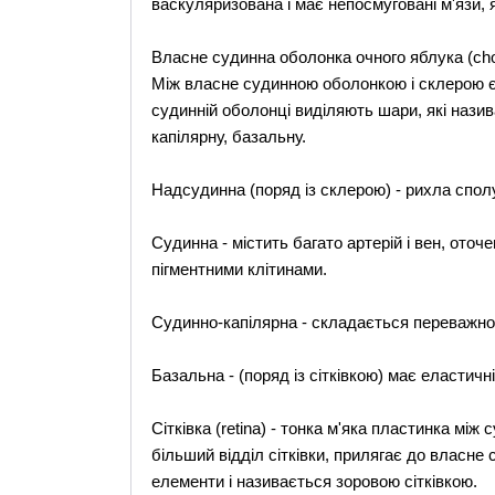
васкуляризована і має непосмуговані м'язи, я
Власне судинна оболонка очного яблука (cho
Між власне судинною оболонкою і склерою є 
судинній оболонці виділяють шари, які нази
капілярну, базальну.
Надсудинна (поряд із склерою) - рихла сполу
Судинна - містить багато артерій і вен, от
пігментними клітинами.
Судинно-капілярна - складається переважно 
Базальна - (поряд із сітківкою) має еластичн
Сітківка (retina) - тонка м'яка пластинка мі
більший відділ сітківки, прилягає до власне
елементи і називається зоровою сітківкою.