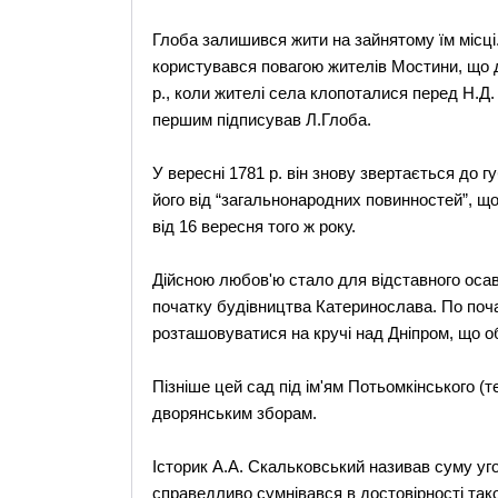
Глоба залишився жити на зайнятому їм місці.
користувався повагою жителів Мостини, що до
р., коли жителі села клопоталися перед Н.Д
першим підписував Л.Глоба.
У вересні 1781 р. він знову звертається до 
його від “загальнонародних повинностей”, щ
від 16 вересня того ж року.
Дійсною любов'ю стало для відставного осав
початку будівництва Катеринослава. По поча
розташовуватися на кручі над Дніпром, що об
Пізніше цей сад під ім'ям Потьомкінського (т
дворянським зборам.
Історик А.А. Скальковський називав суму уго
справедливо сумнівався в достовірності тако