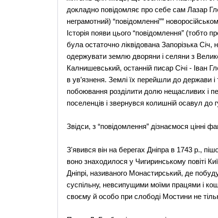
докладно повідомляє про себе сам Лазар Гло
неграмотний) “повідомленні”” новоросійськом
Історія появи цього “повідомлення” (тобто пр
була остаточно ліквідована Запорізька Січ,
одержувати землю дворяни і селяни з Велико
Калнишевський, останній писар Січі - Іван Гл
в ув’язненя. Землі їх перейшли до держави і
побоювання розділити долю нещасливих і пе
поселенців і звернувся колишній осавул до 
Звідси, з “повідомлення” дізнаємося цінні фак
З'явився він на берегах Дніпра в 1743 р., пі
воно знаходилося у Чигиринському повіті Киї
Дніпрі, називаного Монастирський, де побуду
суспільну, невсипущими моїми працями і кошт
своєму й особо при слободі Мостини не тільк