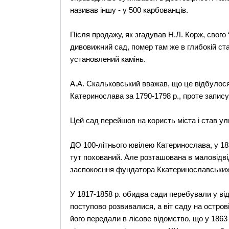
називав іншу - у 500 карбованців.
Після продажу, як згадував Н.Л. Корж, свого
дивовижний сад, помер там же в глибокiй ста
установлений камінь.
А.А. Скальковський вважав, що це відбулося 
Катеринослава за 1790-1798 р., проте запис
Цей сад перейшов на користь міста і став у
ДО 100-літнього ювілею Катеринослава, у 1887
тут похований. Але розташована в маловідвід
заспокоєння фундатора Ккатеринославських 
У 1817-1858 р. обидва сади перебували у ві
поступово розвивалися, а віт саду на остро
його передали в лісове відомство, що у 1863 