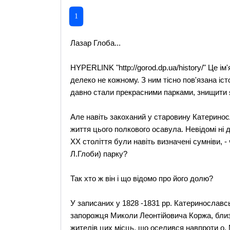
1
Лазар Глоба...
HYPERLINK "http://gorod.dp.ua/history/" Це ім'
делеко не кожному. З ним тісно пов'язана іс
давно стали прекрасними парками, знищити я
Але навіть закоханий у старовину Катериносл
життя цього полкового осавула. Невідомі ні 
ХХ століття були навіть визначені сумніви, -
Л.Глоби) парку?
Так хто ж він і що відомо про його долю?
У записаних у 1828 -1831 рр. Катеринослав
запорожця Миколи Леонтійовича Коржа, близь
жителів цих місць, що оселився навпроти о