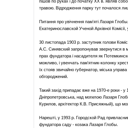
пішов по руках і до початку ХХ в. являв со
травою. Відродження парку тут почалося лише
Питання про увічнення пам'яті Лазаря Глобы, 
Екатеринославской Ученой Архівної Комісії, у
30 листопада 1903 р. заступник голови Комі
А.С. Синявский запропонував звернутися в м
прах фундатора і насадителя як Потемкинско
можливо, і увенчать пам'ятник-колонку хрестом
їх стояв звичайно губернатор, міська управа
обгороджений.
Такий захід припадає вже на 1970-е роки - у 
Дніпропетровська, над могилою Лазаря Глоб
Курилов, архітектор К.В. Присяжный), що м
Нарешті, у 1993 р. Городской Рад привласни
фундатора саду - козака Лазаря Глобы.