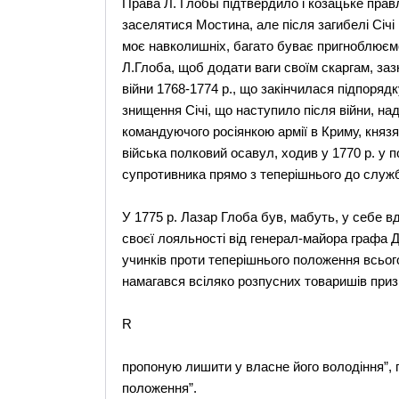
Права Л. Глобы підтвердило і козацьке правл
заселятися Мостина, але після загибелі Січі і
моє навколишніх, багато буває пригноблюємо 
Л.Глоба, щоб додати ваги своїм скаргам, заз
війни 1768-1774 р., що закінчилася підпорядк
знищення Січі, що наступило після війни, над
командуючого росіянкою армії в Криму, князя
війська полковий осавул, ходив у 1770 р. у п
супротивника прямо з теперішнього до служб
У 1775 р. Лазар Глоба був, мабуть, у себе 
своєї лояльності від генерал-майора графа Д
учинків проти теперішнього положення всьог
намагався всіляко розпусних товаришів при
R
пропоную лишити у власне його володіння”, 
положення”.