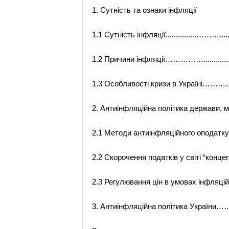
1. Сутність та ознаки інфляції
1.1 Сутність інфляції...............…
1.2 Причини інфляції……………...................
1.3 Особливості кризи в Укр
2. Антиiнфляцiйна полiтика держави, 
2.1 Методи антиiнфляцiйного оп
2.2 Скорочення податкiв у свiтi “к
2.3 Регулювання цiн в умовах iнфляц
3. Антиiнфляцiйна полiтика У