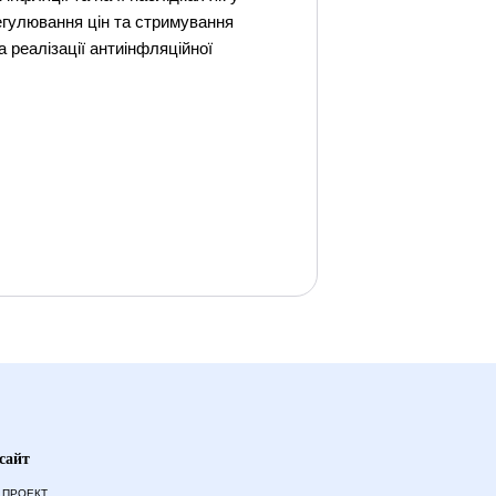
регулювання цiн та стримування
 реалiзацiї антиiнфляцiйної
сайт
 ПРОЕКТ