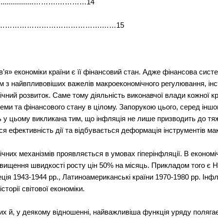
...........................……….…………14
…………………………………………….……15
я» економіки країни є її фінансовий стан. Адже фінансова сист
ним з найвпливовіших важелів макроекономічного регулювання, ін
чний розвиток. Саме тому діяльність виконавчої влади кожної к
еми та фінансового стану в цілому. Запорукою цього, серед іншог
 у цьому викликана тим, що інфляція не лише призводить до тя
ься ефективність дії та відбувається деформація інструментів м
них механізмів проявляється в умовах гіперінфляції. В економіч
евищення швидкості росту цін 50% на місяць. Прикладом того є Н
ція 1943-1944 рр., Латиноамериканські країни 1970-1980 рр. Інфля
сторії світової економіки.
их й, у деякому вiдношеннi, найважливiша функцiя уряду полягає