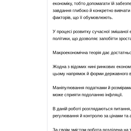
економiку, тобто допомагати їй забезп
завдання глибоко й конкретно вивчати я
факторiв, що її обумовлюють.
У процесi розвитку сучасної змiшаної 
полiтики, що дозволяє запобiгти зрос
Макроекономiчна теорiя дає достатньо 
Жодна з вiдомих нинi ринкових економ
цьому напрямок й форми державного вт
Манiпулювання податками й розмiрами 
може сприяти подоланню iнфляцiї.
В данiй роботi розглядаються питання,
регулювання й контролю за цiнами та 
За своiм змiстом робота роздiлена на т