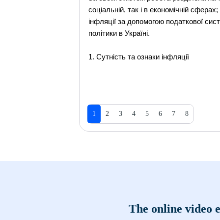
соцiальнiй, так i в економiчнiй сфера
iнфляцiї за допомогою податкової сист
полiтики в Українi.
1. Сутність та ознаки інфляції
1
2
3
4
5
6
7
8
The online video e