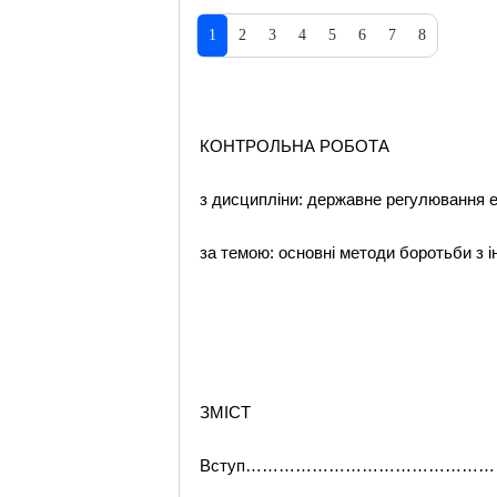
1
2
3
4
5
6
7
8
КОНТРОЛЬНА РОБОТА
з дисципліни: державне регулювання 
за темою: основні методи боротьби з 
ЗМІСТ
Вступ……………………………………