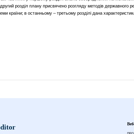
х; другий розділ плану присвячено розгляду методiв державного 
еми країни; в останньому – третьому розділі дана характеристика
Веб
ditor
ПРО