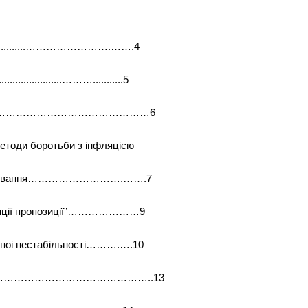
……..............…………………….…….4
................………...........5
аїні………………………………………………6
методи боротьби з інфляцією
одаткування……………………….…….7
онцепцiї пропозицiї”…………………9
iйноi нестабiльностi……….….10
країни…………………………………………..13