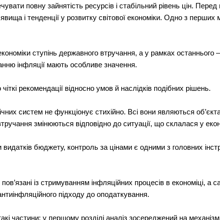
ечувати повну зайнятiсть ресурсiв i стабiльний рiвень цiн. Перед
вища i тенденцiї у розвитку свiтової економiки. Одно з перших м
економiки ступiнь державного втручання, а у рамках останнього 
танню iнфляцiї мають особливе значення.
чiткi рекомендацiї вiдносно умов й наслiдкiв подiбних рiшень.
iчних систем не функцiонує стихiйно. Всi вони являються об’єк
ручання змiнюються вiдповiдно до ситуацiї, що склалася у екон
видаткiв бюджету, контроль за цiнами є одними з головних iнст
 пов’язанi iз стримуванням iнфляцiйних процесiв в економiцi, а 
антиiнфляцiйного пiдходу до оподаткування.
акi частини: у першому розділі аналiз зосереджений на механiзмi 