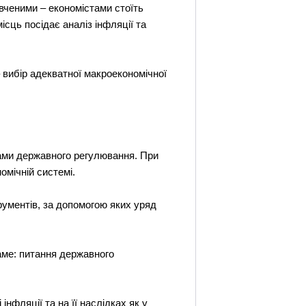
 вченими – економiстами стоїть
iсць посiдає аналiз iнфляцiї та
– вибiр адекватної макроекономiчної
тами державного регулювання. При
омiчнiй системi.
рументiв, за допомогою яких уряд
саме: питання державного
iнфляцiї та на її наслiдках як у