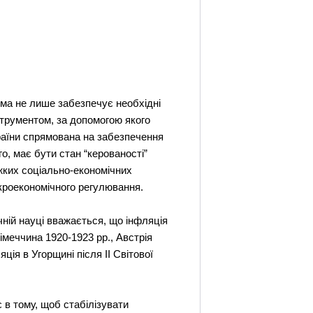
ема не лише забезпечує необхідні
струментом, за допомогою якого
раїни спрямована на забезпечення
о, має бути стан “керованості”
жких соціально-економічних
акроекономічного регулювання.
ній науці вважається, що інфляція
імеччина 1920-1923 рр., Австрія
ція в Угорщині після ІІ Світової
 в тому, щоб стабiлiзувати