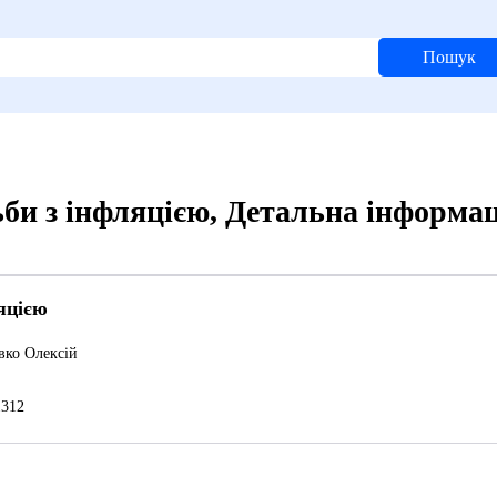
Пошук
би з інфляцією, Детальна інформа
яцією
вко Олексій
312