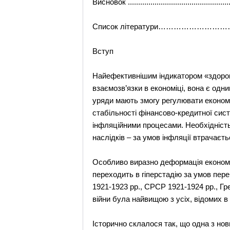
Висновок ........................................
Список літератури………………
Вступ
Найефективнішим індикатором «здоров’
взаємозв’язки в економіці, вона є од
уряди мають змогу регулювати економі
стабільності фінансово-кредитної сист
інфляційними процесами. Необхідність
наслідків – за умов інфляції втрачаєт
Особливо виразно деформація економіч
переходить в гіперстадію за умов пер
1921-1923 рр., СРСР 1921-1924 рр., Грe
війни була найвищою з усіх, відомих в і
Iсторично склалося так, що одна з нов