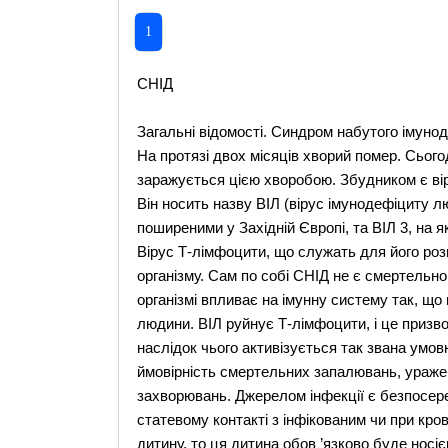
1
СНІД
Загальні відомості. Синдром набутого імуно
На протязі двох місяців хворий помер. Сьогод
заражується цією хворобою. Збудником є віру
Він носить назву ВІЛ (вірус імунодефіциту лю
поширеними у Західній Європі, та ВІЛ 3, на
Вірус Т-лімфоцити, що служать для його роз
організму. Сам по собі СНІД не є смертельн
організмі впливає на імунну систему так, що
людини. ВІЛ руйнує Т-лімфоцити, і це призво
наслідок чього активізується так звана умов
ймовірність смертельних запалювань, уражен
захворювань. Джерелом інфекції є безпосер
статевому контакті з інфікованим чи при кро
дитину, то ця дитина обов ’язково буде носіє