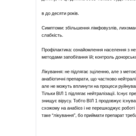
в до десяти років.
Симптоми: збільшення лімфовузлів, лихоманка
слабкість.
Профілактика: ознайомлення населення з неб
методами запобігання їй; контроль донорсько
Лікування: не підлягає зціленню, але з мет
анабіотичні препарати, що частково нейтрал
але не можуть вплинути на процеси руйнуванн
Тільки ВІЛ 1 підлягає нейтралізації. Існує пр
знищує вірусу. Тобто ВІЛ 1 продовжує існува
схожому на анабіоз і не перешкоджує роботі
таке “лікування”, бо приймати препарат треб