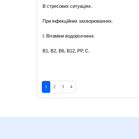
В стресових ситуаціях.
При інфекційних захворюваннях.
І. Вітаміни водорозчинні.
В1, В2, В6, В12, РР, С.
1
2
3
4