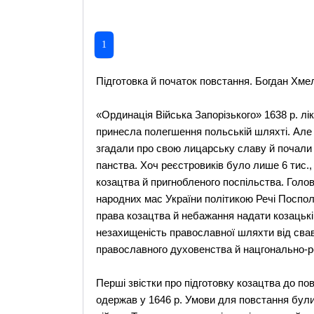
1
Підготовка й початок повстання. Богдан Хме
«Ординація Війська Запорізького» 1638 р. лі
принесла полегшення польській шляхті. Але в
згадали про свою лицарську славу й почали 
панства. Хоч реєстровиків було лише 6 тис.
козацтва й пригнобленого поспільства. Гол
народних мас України політикою Речі Посполи
права козацтва й небажання надати козацькі 
незахищеність православної шляхти від свав
православного духовенства й нацгонально-рел
Перші звістки про підготовку козацтва до п
одержав у 1646 р. Умови для повстання бул