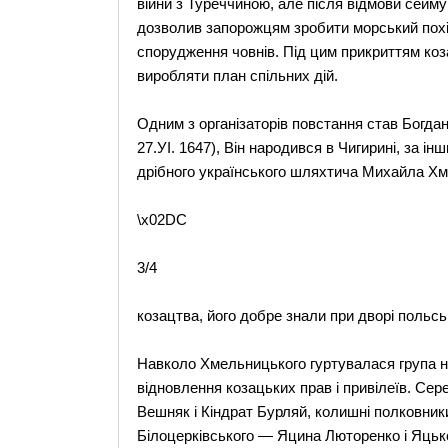
війни з Туреччиною, але після відмови сейму 
дозволив запорожцям зробити морський похід
спорудження човнів. Під цим прикриттям коз
виробляти план спільних дій.
Одним з організаторів повстання став Богдан
27.УІ. 1647), Він народився в Чигирині, за ін
дрібного українського шляхтича Михайла Хм
\x02DC
3/4
козацтва, його добре знали при дворі польсь
Навколо Хмельницького гуртувалася група н
відновлення козацьких прав і привілеїв. Сер
Вешняк і Кіндрат Бурляй, колишні полковни
Білоцерківського — Яцина Люторенко і Яцьк