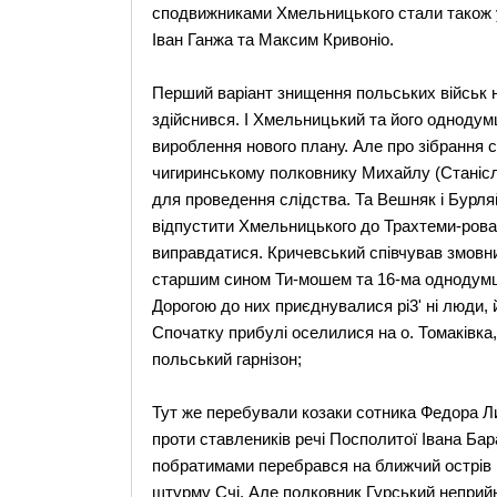
сподвижниками Хмельницького стали також уч
Іван Ганжа та Максим Кривоніо.
Перший варіант знищення польських військ н
здійснився. І Хмельницький та його однодум
вироблення нового плану. Але про зібрання с
чигиринському полковнику Михайлу (Станіс
для проведення слідства. Та Вешняк і Бурля
відпустити Хмельницького до Трахтеми-рова 
виправдатися. Кричевський співчував змовни
старшим сином Ти-мошем та 16-ма однодумц
Дорогою до них приєднувалися рі3' ні люди, 
Спочатку прибулі оселилися на о. Томаківка,
польський гарнізон;
Тут же перебували козаки сотника Федора Ли
проти ставлеників речі Посполитої Івана Ба
побратимами перебрався на ближчий острів Бу
щтурму Счі. Але полковник Гурський неприйн