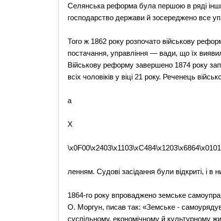
Селянська реформа була першою в ряді інш
господарство держави й зосереджено все упр
Того ж 1862 року розпочато військову рефор
постачання, управління — вади, що їх вияви
Військову реформу завершено 1874 року зап
всіх чоловіків у віці 21 року. Реченець війсь
a
X
\x0F00\x2403\x1103\xC484\x1203\x6864\x010
ленням. Судові засідання були відкриті, і в 
1864-го року впроваджено земське самоуправ
О. Моргун, писав так: «Земське - самоуряду
суспільному, економічному й культурному жит