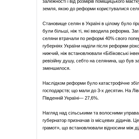
залежності і від розмірів поміщицького має
земля, якою до реформи користувалися селя
Становище селян в Україні в цілому було гірш
були більші, ніж ті, які вводила реформа. За
селяни втрачали по реформі 40% свого попере
губерніях України наділи після реформи різ
нижчий, ніж встановлювали «Бібіковські інве
ревізійну душу, себто на селянина, що був за
зменшилося.
Наслідком реформи було катастрофічне збі
господарств; що мали до 3-х десятин. На Лів
Південній Україні— 27,6%.
Нагляд над сільськими та волосними управ
губернатор призначав із місцевих дідичів. 
грамот», що встановлювали відносини між ді