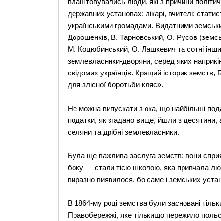
влаштовувались люди, які з причини політичн
державних установах: лікарі, вчителі; статист
українськими громадами. Видатними земськи
Дорошенків, В. Тарновський, О. Русов (земськи
М. Коцюбинський, О. Лашкевич та сотні інши
землевласники-дворяни, серед яких наприкін
свідомих українців. Кращий історик земств, 
для злісної боротьби кляс».
Не можна випускати з ока, що найбільші под
податки, як згадано вище, йшли з десятини,
селяни та дрібні землевласники.
Була ще важлива заслуга земств: вони сприя
боку — стали тією школою, яка привчала люд
виразно виявилося, бо саме і земських устан
В 1864-му році земства були засновані тільки
Правобережжі, яке тількищо пережило польс