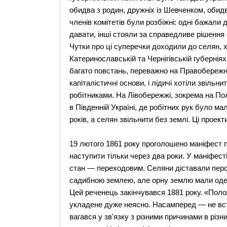
обидва з родин, дружніх із Шевченком, обид
членів комітетів були розбіжні: одні бажали
давати, інші стояли за справедливе рішення
Чутки про ці суперечки доходили до селян, х
Катеринославській та Чернігівській губернія
багато повстань, переважно на Правобережні
капіталістичні основи, і лідичі хотіли звіль
робітниками. На Лівобережжі, зокрема на Пол
в Південній Україні, де робітних рук було м
років, а селян звільнити без землі. Ці проек
19 лютого 1861 року проголошено маніфест п
наступити тільки через два роки. У маніфес
стан — переходовим. Селяни діставали персо
садибною землею, але орну землю мали одержа
Цей реченець закінчувався 1881 року. «Поло
укладене дуже неясно. Насамперед — не вст
вагався у зв'язку з різними причинами в різни