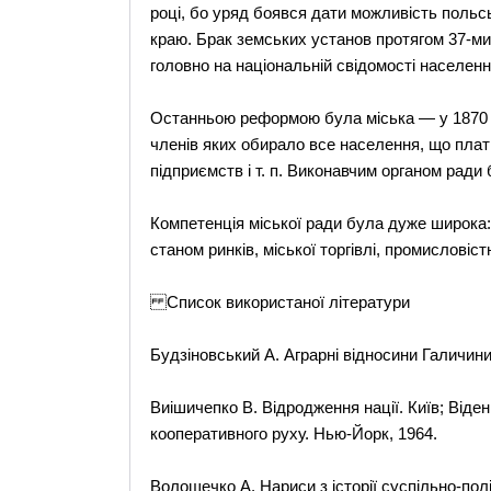
році, бо уряд боявся дати можливість поль
краю. Брак земських установ протягом 37-ми р
головно на національній свідомості населен
Останньою реформою була міська — у 1870 р
членів яких обирало все населення, що плат
підприємств і т. п. Виконавчим органом ради 
Компетенція міської ради була дуже широка:
станом ринків, міської торгівлі, промисловіс
Список використаної літератури
Будзіновський А. Аграрні відносини Галичини /
Виішичепко В. Відродження нації. Київ; Віден
кооперативного руху. Нью-Йорк, 1964.
Волощечко А. Нариси з історії суспільно-полі