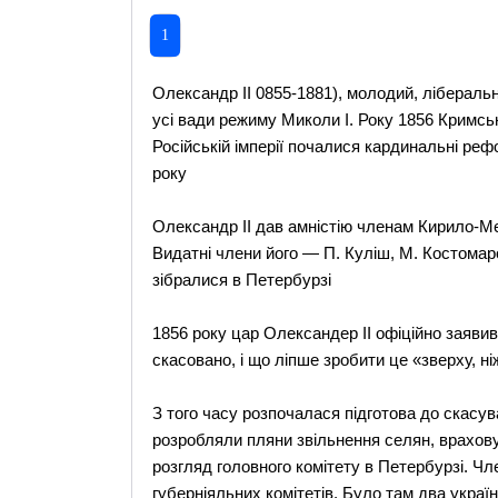
1
Олександр II 0855-1881), молодий, лібераль
усі вади режиму Миколи І. Року 1856 Кримськ
Російській імперії почалися кардинальні ре
року
Олександр ІІ дав амністію членам Кирило-Ме
Видатні члени його — П. Куліш, М. Костомаро
зібралися в Петербурзі
1856 року цар Олександер II офіційно заяви
скасовано, і що ліпше зробити це «зверху, н
З того часу розпочалася підготова до скасува
розробляли пляни звільнення селян, врахову
розгляд головного комітету в Петербурзі. Чл
губерніяльних комітетів. Було там два україн