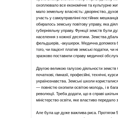
охоплювало все економічне та культурне жит
мало земельну власність: дворянство, духо
участь у самоуправлінні постійних мешканців 
обиралось земську повітову управу, яка діял
губерніяльну управу. Функції земств були д
населення з кожної десятини. Земства дбали п
фельдшерів, -акушерок. Медична допомога б
того, чи пацієнт платив земські податки, чи 
зразково поставили справу медичної обслуги
Другою великою галуззю діяльности земств б
початкові, гімназії, професійні, технічні, кур
українознавства. Земські школи користалис
— повністю охопили освітою молодь, і в баг
революції. Треба додати, що в справі шкіль
міністерство освіти, яке властиво передало 
Але була ще дуже важлива риса. Протягом 50-