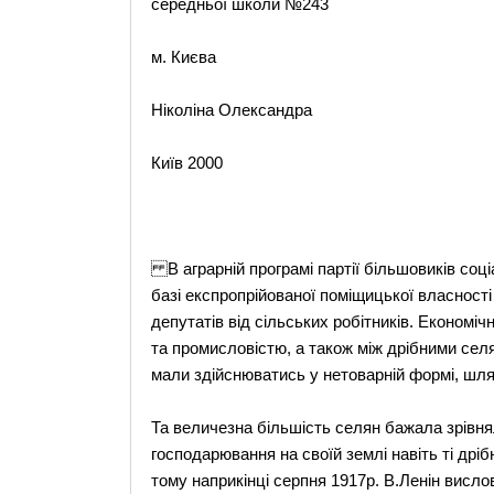
середньої школи №243
м. Києва
Ніколіна Олександра
Київ 2000
В аграрній програмі партії більшовиків соц
базі експропрійованої поміщицької власност
депутатів від сільських робітників. Економі
та промисловістю, а також між дрібними сел
мали здійснюватись у нетоварній формі, шл
Та величезна більшість селян бажала зрівня
господарювання на своїй землі навіть ті дрібн
тому наприкінці серпня 1917р. В.Ленін висло