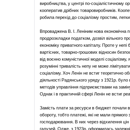
виробництва, у центрі по-соціалістичному ор
кооператив дрібних товаровиробників. Коопер
робила перехід до соціалізму простим, легк
Впроваджена В. І. Леніним нова економічна по
продрозкладки податком, дозвіл вільного п
економіку приватного капіталу. Проте у неп
вартісних, товарно-грошових відносин безпос
від воєнно комуністичної моделі соціалізму, 
розумінні тривалість непу не може лімітуват
соціалізму. Хоч Ленін не встиг теоретично об
діяльності Радянського уряду з 1921р. було 
методів управління підприємствами на замін
Однак і в практичній сфері Ленін не встиг ре
Замість плати за ресурси в бюджет почали в
обороту, тобто платежі, які не мали прямого
господарювання. В них через відхилення ці
галузей. Одже, з 1923р. оформилась залежн