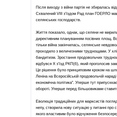
Після виходу з війни партія не збиралась ві
Схвалений VIII з’їздом Рад план ГОЕРЛО мав
селянських господарств.
Життя показало, однак, що селяни не мирили
директивним плануванням посівних площ. Все
тільки війна закінчилась, селянське невдов
проходило з величезними труднощами. У хлі
бандитизм. Зростання продовольчих труднощі
відбувся Х з’їзд РКП(б), який проголосив з
Це рішення було принциповим кроком на шля
Леніна на Всеросійській продовольчій нараді
економічна політика”. Уперше тут припусккає
обороті. Уперше перед більшовиками ставит
Еволюція традиційних для марксистів погляді
непу, створила нову ситуацію у питанні про с
якого властивим було відчуження безпосеред