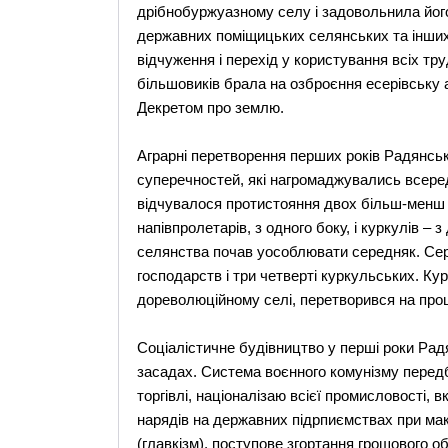
дрібнобуржуазному селу і задовольнила його
державних поміщицьких селянських та інших
відчуження і перехід у користування всіх тру
більшовиків брала на озброєння есерівську а
Декретом про землю.
Аграрні перетворення перших років Радянсь
суперечностей, які нагромаджувались всеред
відчувалося протистояння двох більш-менш 
напівпролетарів, з одного боку, і куркулів – з
селянства почав уособлювати середняк. Се
господарств і три четверті куркульських. К
дореволюційному селі, перетворився на про
Соціалістичне будівництво у перші роки Рад
засадах. Система воєнного комунізму передб
торгівлі, націоналізаю всієї промисловості,
нарядів на державних підрпиємствах при мак
(главкізм), поступове згортання грошового об