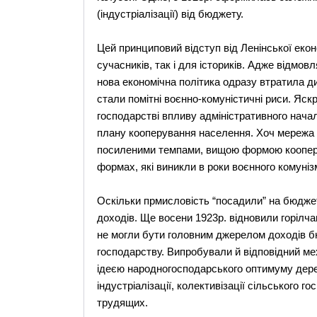
(індустріалізації) від бюджету.
Цей принциповий відступ від Ленінської екон
сучасників, так і для істориків. Адже відмов
нова економічна політика одразу втратила д
стали помітні воєнно-комуністичні риси. Яс
господарстві впливу адміністративного нача
плану кооперування населення. Хоч мережа к
посиленими темпами, вищою формою кооперат
формах, які виникли в роки воєнного комуніз
Оскільки прмисловість “посадили” на бюдже
доходів. Ще восени 1923р. відновили горілчан
не могли бути головним джерелом доходів б
господарству. Випробували й відповідний м
ідеєю народногосподарського оптимуму дере
індустріалізації, колективізації сільського 
трудящих.