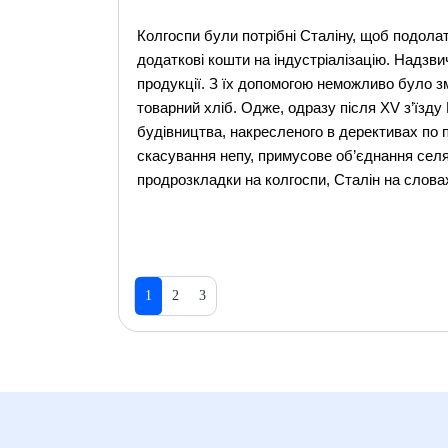
Колгоспи були потрібні Сталіну, щоб подолат
додаткові кошти на індустріалізацію. Надзви
продукції. З їх допомогою неможливо було з
товарний хліб. Одже, одразу після ХV з’їзду 
будівництва, накресленого в дерективах по 
скасування непу, примусове об’єднання селя
продрозкладки на колгоспи, Сталін на слова
1
2
3