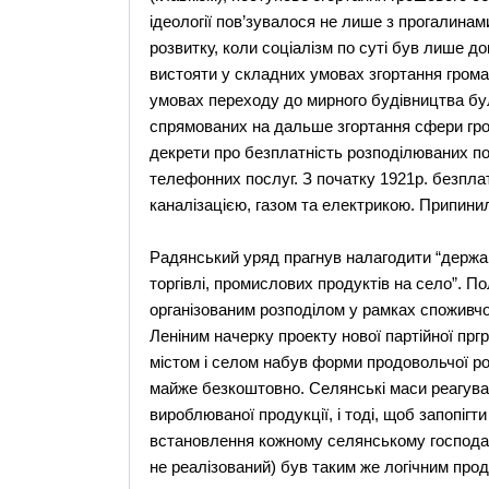
ідеології пов’зувалося не лише з прогалинами 
розвитку, коли соціалізм по суті був лише д
вистояти у складних умовах згортання громад
умовах переходу до мирного будівництва бул
спрямованих на дальше згортання сфери грошо
декрети про безплатність розподілюваних по
телефонних послуг. З початку 1921р. безпл
каналізацією, газом та електрикою. Припини
Радянський уряд прагнув налагодити “держав
торгівлі, промислових продуктів на село”. П
організованим розподілом у рамках споживч
Леніним начерку проекту нової партійної прг
містом і селом набув форми продовольчої ро
майже безкоштовно. Селянські маси реагува
вироблюваної продукції, і тоді, щоб запопігти
встановлення кожному селянському господарс
не реалізований) був таким же логічним прод