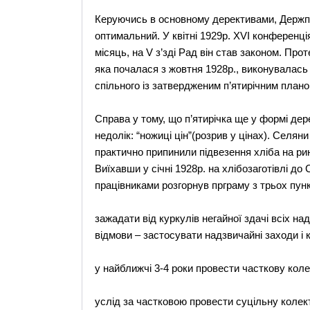
Керуючись в основному дерективами, Держпла
оптимальний. У квітні 1929р. XVI конференці
місяць, на V з’зді Рад він став законом. Про
яка почалася з жовтня 1928р., виконувалась 
спільного із затвердженим п’ятирічним плано
Справа у тому, що п’ятирічка ще у формі де
недолік: “ножиці цін”(розрив у цінах). Селяни
практично припинили підвезення хліба на рин
Виїхавши у січні 1928р. на хлібозаготівлі до 
працівниками розгорнув прграму з трьох пунк
зажадати від куркулів негайної здачі всіх н
відмови – застосувати надзвичайні заходи і
у найближчі 3-4 роки провести часткову коле
услід за частковою провести суцільну колект