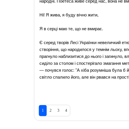
народні. Поетеса живе серед нас, вона не вм
Ні! Я жива, я буду вічно жити,
Я в серці маю те, що не вмирає.
Є серед творів Лесі Українки невеличкий ет
створіння, що народилося у темнім льоху, в
прагнуло наблизитися до нього і загинуло, вл
сиділо за столом і спостерігало змагання мет
— почувся голос: "А хіба розумніша була б йо
світло спалило його, але він рвався на прості
1
2
3
4