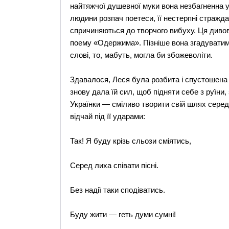
найтяжчої душевної муки вона незбагненна у с
людини розпач поетеси, її нестерпні стражд
спричиняються до творчого вибуху. Ця диво
поему «Одержима». Пізніше вона згадуватиме
слові, то, мабуть, могла би збожеволіти.
Здавалося, Леся була розбита і спустошена 
знову дала їй сил, щоб підняти себе з руїни,
Українки — сміливо творити свій шлях серед
відчай під її ударами:
Так! Я буду крізь сльози сміятись,
Серед лиха співати пісні.
Без надії таки сподіватись.
Буду жити — геть думи сумні!