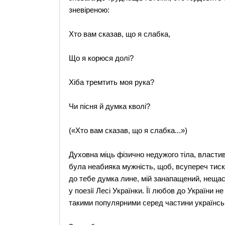
зневіреною:
Хто вам сказав, що я слабка,
Що я корюся долі?
Хіба тремтить моя рука?
Чи пісня й думка кволі?
(«Хто вам сказав, що я слабка...»)
Духовна міць фізично недужого тіла, властива
була неабияка мужність, щоб, всупереч тиску
до тебе думка лине, мій занапащений, нещас
у поезії Лесі Українки. Її любов до України н
такими популярними серед частини українсько