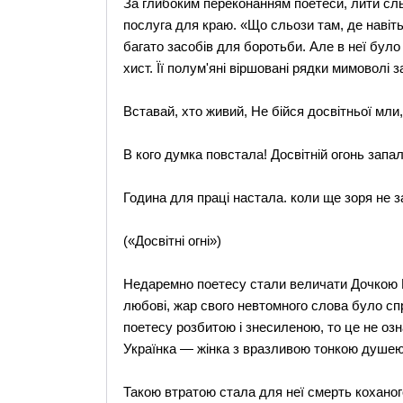
За глибоким переконанням поетеси, лити сл
послуга для краю. «Що сльози там, де навіть
багато засобів для боротьби. Але в неї було
хист. Її полум'яні віршовані рядки мимоволі 
Вставай, хто живий, Не бійся досвітньої мли
В кого думка повстала! Досвітній огонь запал
Година для праці настала. коли ще зоря не з
(«Досвітні огні»)
Недаремно поетесу стали величати Дочкою П
любові, жар свого невтомного слова було спр
поетесу розбитою і знесиленою, то це не оз
Українка — жінка з вразливою тонкою душею. Бу
Такою втратою стала для неї смерть коханог