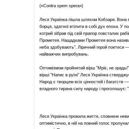
(«Contra spem spera»)
Леся Українка пішла шляхом Кобзаря. Вона 
борця, здатної втілити в собі дух епохи. У п
котрий зібрав під свій прапор повсталих раб
Прометея. Нащадками Прометея вона називає 
неба здобувають". Ліричний герой поетеси — 
найважчих випробувань.
Оптимізмом пройнятий вірш "Мріє, не зрадь!
вірші "Напис в руїні" Леся Українка стверджу
Народ є творцем всіх цінностей i багатств —
владного тирана силу народу і проголошує: "
Леся Українка прожила життя, сповнене невим
оптимістично, в ній на повний голос пролуна