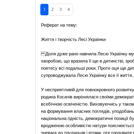
1
2
3
4
Реферат на тему:
Життя і творчість Лесі Українки
Доля дуже рано навчила Лесю Українку муж
хворобою, що вразила її ще в дитинстві, зро
поетесу всі подальші роки. Проте оця ще ди
супроводжувала Лесю Українку все її життя.
У несприятливій для повнокровного розвитку
родина Косачів вирізнялася своїми демокра
всебічною освіченістю. Виховуючись у таком
на формування власних поглядів, уподобань,
національна гідність, демократичні позиції б
вродженою особливістю натури пояснюється 
зневага до труднощів і втоми, оте гордовите