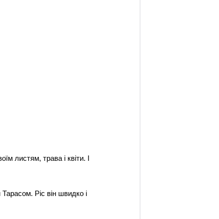
їм листям, трава і квіти. І
Тарасом. Ріс він швидко і