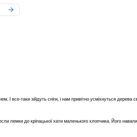
м. І все-таки зійдуть сніги, і нам привітно усміхнуться дерева сво
сли лемки до кріпацької хати маленького хлопчика. Його навали 