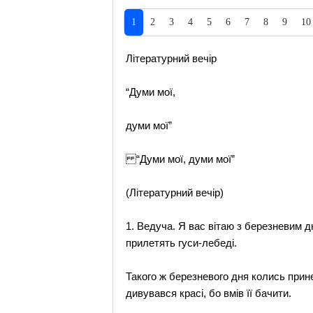
1
2
3
4
5
6
7
8
9
10
Літературний вечір
“Думи мої,
думи мої”
“Думи мої, думи мої”
(Літературний вечір)
1. Ведуча. Я вас вітаю з березневим дне
прилетять гуси-лебеді.
Такого ж березневого дня колись прине
дивувався красі, бо вмів її бачити.