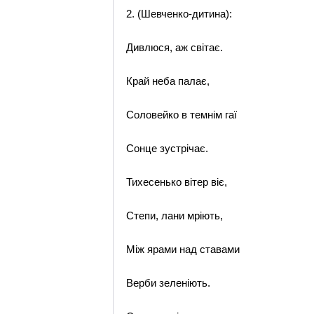
2. (Шевченко-дитина):
Дивлюся, аж світає.
Край неба палає,
Соловейко в темнім гаї
Сонце зустрічає.
Тихесенько вітер віє,
Степи, лани мріють,
Між ярами над ставами
Верби зеленіють.