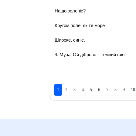
Нащо зеленіє?
Кругом поле, як те море
Широке, синіє.
4. Муза: Ой діброво – темний гаю!
1
2
3
4
5
6
7
8
9
10