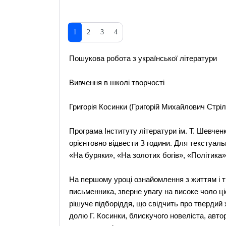
1
2
3
4
Пошукова робота з української літератури
Вивчення в школі творчості
Григорія Косинки (Григорій Михайлович Стрі
Програма Інституту літератури ім. Т. Шевчен
орієнтовно відвести З години. Для текстуаль
«На буряки», «На золотих богів», «Політика»
На першому уроці ознайомлення з життям і т
письменника, зверне увагу на високе чоло ціє
рішуче підборіддя, що свідчить про твердий 
долю Г. Косинки, блискучого новеліста, авто