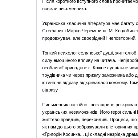
Після короткого вступного слова прочитаємо
новели письменника.
Українська класична література має багату 
Стефаник і Марко Черемшина, М. Коцюбинськи
продовжувач, але своєрідний і неповторний, я
Тонкий психолог селянської душі, життєлюб, о
силу емоційного впливу на читача. Непідроб
особливої принадності. Кожне суспільне яви
трудівника чи через призму заможника або де
істина не відразу відкривалася кожному. Том
відразу.
Письменник настійно і послідовно розкривав
українських незаможників. Його герої сильні і
життєво правдиві, переконливі. Процеси, що т
як нам до цього зображували в історичних 
«Григорій Косинка... ці складні незрідка дра