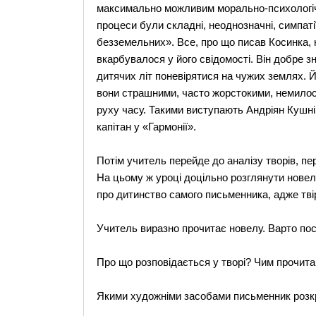
максимально можливим морально-психологічн
процеси були складні, неоднозначні, симпатії
безземельних». Все, про що писав Косинка, 
вкарбувалося у його свідомості. Він добре 
дитячих літ поневірятися на чужих землях. Йо
вони страшними, часто жорстокими, немилос
руху часу. Такими виступають Андріян Кушні
капітан у «Гармонії».
Потім учитель перейде до аналізу творів, п
На цьому ж уроці доцільно розглянути новел
про дитинство самого письменника, адже тві
Учитель виразно прочитає новелу. Варто пос
Про що розповідається у творі? Чим прочит
Якими художніми засобами письменник розк