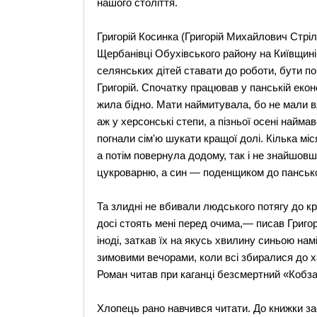
нашого століття.
Григорій Косинка (Григорій Михайлович Стріл
Щербанівці Обухівського району на Київщині
селянських дітей ставати до роботи, бути п
Григорій. Спочатку працював у панській еконо
жила бідно. Мати наймитувала, бо не мали в
аж у херсонські степи, а пізньої осені найма
погнали сім'ю шукати кращої долі. Кілька м
а потім повернула додому, так і не знайшовш
цукроварню, а син — поденщиком до панської
Та злидні не вбивали людського потягу до кра
досі стоять мені перед очима,— писав Григор
іноді, заткав їх на якусь хвилину синьою нам
зимовими вечорами, коли всі збиралися до х
Роман читав при каганці безсмертний «Кобзар
Хлопець рано навчився читати. До книжки зао