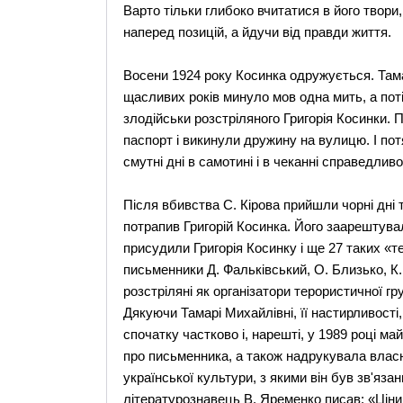
Варто тільки глибоко вчитатися в його твори,
наперед позицій, а йдучи від правди життя.
Восени 1924 року Косинка одружується. Там
щасливих років минуло мов одна мить, а пот
злодійськи розстріляного Григорія Косинки. 
паспорт і викинули дружину на вулицю. І потя
смутні дні в самотині і в чеканні справедливо
Після вбивства С. Кірова прийшли чорні дні те
потрапив Григорій Косинка. Його заарештувал
присудили Григорія Косинку і ще 27 таких «т
письменники Д. Фальківський, О. Близько, К.
розстріляні як організатори терористичної гру
Дякуючи Тамарі Михайлівні, її настирливості
спочатку частково і, нарешті, у 1989 році ма
про письменника, а також надрукувала власну
української культури, з якими він був зв'яз
літературознавець В. Яременко писав: «Ціни 