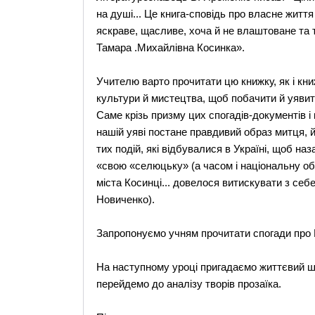
на душі... Це книга-сповідь про власне життя 
яскраве, щасливе, хоча й не влаштоване та тр
Тамара .Михайлівна Косинка».
Учителю варто прочитати цю книжку, як і книж
культури й мистецтва, щоб побачити й уявит
Саме крізь призму цих спогадів-документів і
нашій уяві постане правдивий образ митця, йо
тих подій, які відбувалися в Україні, щоб на
«свою «селюцьку» (а часом і національну об
міста Косинці... довелося витискувати з себ
Новиченко).
Запропонуємо учням прочитати спогади про Г
На наступному уроці пригадаємо життєвий шл
перейдемо до аналізу творів прозаїка.