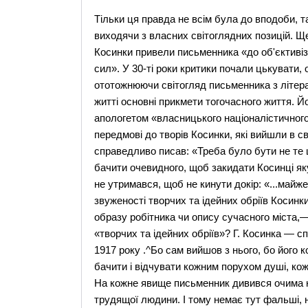
Тільки ця правда не всім була до вподоби, та
виходячи з власних світоглядних позицій. Щ
Косинки привели письменника «до об'єктивізм
сил». У 30-ті роки критики почали цькувати,
ототожнюючи світогляд письменника з літера
житті основні прикмети тогочасного життя. Й
апологетом «власницького націоналістичного
передмові до творів Косинки, які вийшли в сві
справедливо писав: «Треба було бути не те 
бачити очевидного, щоб закидати Косинці як
не утримався, щоб не кинути докір: «...майж
звуженості творчих та ідейних обріїв Косинк
образу робітника чи опису сучасного міста,
«творчих та ідейних обріїв»? Г. Косинка — сп
1917 року .^Бо сам вийшов з нього, бо його 
бачити і відчувати кожним порухом душі, кож
На кожне явище письменник дивився очима н
трудящої людини. І тому немає тут фальші, 