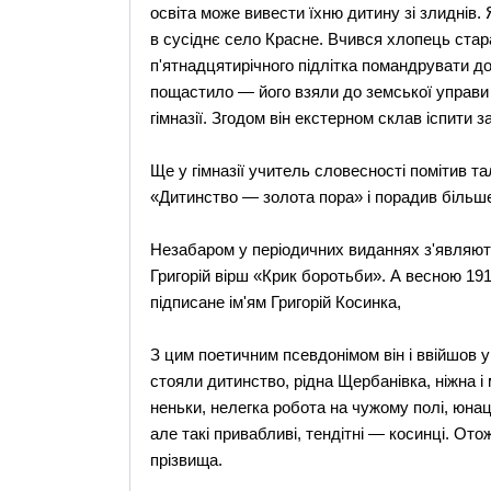
освіта може вивести їхню дитину зі злиднів.
в сусіднє село Красне. Вчився хлопець ста
п'ятнадцятирічного підлітка помандрувати до
пощастило — його взяли до земської управи 
гімназії. Згодом він екстерном склав іспити за
Ще у гімназії учитель словесності помітив та
«Дитинство — золота пора» і порадив більше
Незабаром у періодичних виданнях з'являють
Григорій вірш «Крик боротьби». А весною 19
підписане ім'ям Григорій Косинка,
З цим поетичним псевдонімом він і ввійшов у
стояли дитинство, рідна Щербанівка, ніжна і 
неньки, нелегка робота на чужому полі, юнацьк
але такі привабливі, тендітні — косинці. Отож
прізвища.