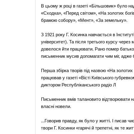
В цьому ж році в газеті «Більшовик» було на
«Сходка», «Перед світом», «На золотих богів
брамою собору», «Мент», «За земельку».
З 1921 року Г. Косинка навчається в Інститут
університет). Та після третього курсу через
довелося йти працювати. Рано помер батько,
письменник мусив допомагати чим міг, адже б
Перша збірка творів під назвою «На золотих 
працював у газеті «Вісті Київського губревк
диктором Республіканського радіо Л
Письменник вмів талановито відтворювати на
власні новели.
...Говорив правду, як було у житті. І писав 
твори Г. Косинки «гарячі й трепетні, як те жи