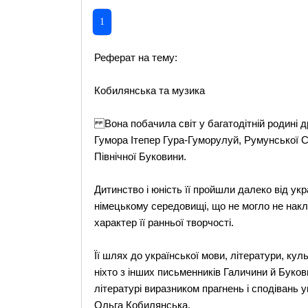
1
Реферат на тему:
Кобилянська та музика
Вона побачила світ у багатодітній родині д
Гумора Ітепер Гура-Гуморулуй, Румунської Со
Північної Буковини.
Дитинство і юність її пройшли далеко від ук
німецькому середовищі, що не могло не накл
характер її ранньої творчості.
Її шлях до української мови, літератури, ку
ніхто з інших письменників Галичини й Буко
літературі виразником прагнень і сподівань у
Ольга Кобилянська.