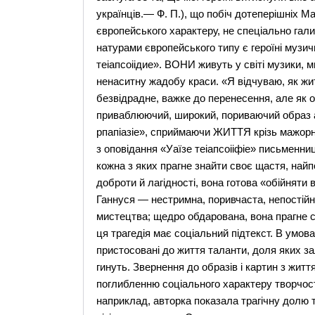
українців.— Ф. П.), що побіч дотеперішніх Ма
європейського характеру, не спеціально гал
натурами європейського типу є героїні музичн
теіапсоіідие». ВОНИ живуть у світі музики, 
ненаситну жадобу краси. «Я відчуваю, як жи
безвідрадне, важке до перенесення, але як 
приваблюючий, широкий, пориваючий образ а
рпапіазіе», сприймаючи ЖИТТЯ крізь мажорні
з оповідання «Уаїзе теіапсоііфіе» письменниця
кожна з яких прагне знайти своє щастя, найп
доброти й лагідності, вона готова «обійняти 
Ганнуся — нестримна, поривчаста, непостійна 
мистецтва; щедро обдарована, вона прагне ста
ця трагедія має соціальний підтекст. В умова
пристосовані до життя таланти, доля яких з
гинуть. Звернення до образів і картин з жит
поглибленню соціального характеру творчост
наприклад, авторка показала трагічну долю 