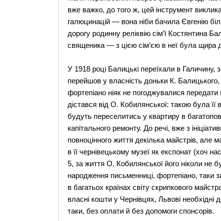
вже важко, до того ж, цей інструмент виклик
галюцинацій — вона ніби бачила Євгенію біл
дорогу родинну реліквію сім’ї Костянтина Ба
священика — з цією сім’єю в неї була щира 
У 1918 році Балицькі переїхали в Галичину,
перейшов у власність доньки К. Балицького,
фортепіано ніяк не погоджувалися передати й
дістався від О. Кобилянської: такою була її
будуть переселитись у квартиру в багатопов
капітального ремонту. До речі, вже з ініціат
повноцінного життя декілька майстрів, але м
в її чернівецькому музеї як експонат (хоч на
5, за життя О. Кобилянської його ніколи не б
народження письменниці, фортепіано, таки з
в багатьох країнах світу скрипкового майст
власні кошти у Чернівцях, Львові необхідні д
таки, без оплати й без допомоги спонсорів.