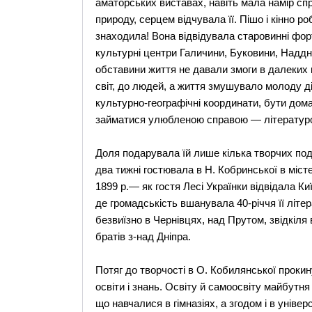
аматорських виставах, навіть мала намір сп
природу, серцем відчувала її. Пішо і кінно р
знаходила! Вона відвідувала старовинні форт
культурні центри Галичини, Буковини, Наддні
обставини життя не давали змоги в далеких 
світ, до людей, а життя змушувало молоду д
культурно-географічні координати, бути дом
займатися улюбленою справою — літератур
Доля подарувала їй лише кілька творчих подо
два тижні гостювала в Н. Кобринської в місте
1899 р.— як гостя Лесі Українки відвідала Киї
де громадськість вшанувала 40-річчя її літе
безвиїзно в Чернівцях, над Прутом, звідкіля
братів з-над Дніпра.
Потяг до творчості в О. Кобилянської прокину
освіти і знань. Освіту й самоосвіту майбутн
що навчалися в гімназіях, а згодом і в універ