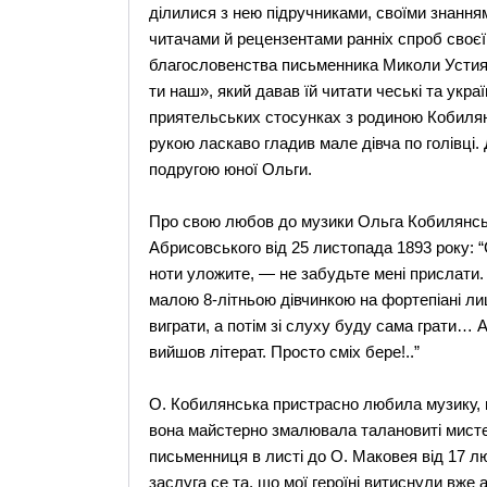
ділилися з нею підручниками, своїми знанням
читачами й рецензентами ранніх спроб своєї
благословенства письменника Миколи Устиян
ти наш», який давав їй читати чеські та укра
приятельських стосунках з родиною Кобилян
рукою ласкаво гладив мале дівча по голівці
подругою юної Ольги.
Про свою любов до музики Ольга Кобилянсь
Абрисовського від 25 листопада 1893 року: 
ноти уложите, — не забудьте мені прислати.
малою 8-літньою дівчинкою на фортепіані лиш
виграти, а потім зі слуху буду сама грати… 
вийшов літерат. Просто сміх бере!..”
О. Кобилянська пристрасно любила музику, м
вона майстерно змалювала талановиті мистец
письменниця в листі до О. Маковея від 17 лю
заслуга се та, що мої героїні витиснули вже 