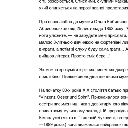
сіті, розорюється. Стислими, скупими мазк
який опиняється на порозі повної пролетариза
Про свою любов до музики Ольга Кобилянсь
Абрисовського від 25 листопада 1893 року: 
ноти уложите, — не забудьте мені прислати.
малою 8-літньою дівчинкою на фортепіані лиш
виграти, а потім зі слуху буду сама грати… 
вийшов літерат. Просто сміх бере!..”
Як можна зрозуміти з різних писемних джере
пристойно. Пізніше оволоділа ще двома му
На початку 80-х років XIX століття батько 
“Vinzenz Оеsеr und Sohn”. Призначалося вон
сестри письменниці, яка з дев’ятирічного вік
приватному музичному закладі. Їй пророкувал
Кімполунзі (місто в Південній Буковині, тепе
—1889 роках) вона вважалася найкращою піа