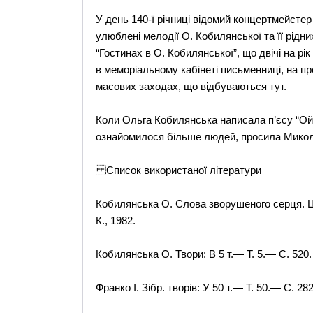
У день 140-ї річниці відомий концертмейсте
улюблені мелодії О. Кобилянської та її рідн
“Гостинах в О. Кобилянської”, що двічі на р
в меморіальному кабінеті письменниці, на пр
масових заходах, що відбуваються тут.
Коли Ольга Кобилянська написала п’єсу “Ой, 
ознайомилося більше людей, просила Миколу
Список використаної літератури
Кобилянська О. Слова зворушеного серця. Що
К., 1982.
Кобилянська О. Твори: В 5 т.— Т. 5.— С. 520.
Франко І. Зібр. творів: У 50 т.— Т. 50.— С. 282