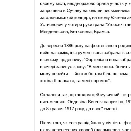
своєму місті, неодноразово брала участь у к
запрошено в Сучаву на ювілей письменника 
загальноміський концерт, на якому Євгенія а
Устиянович у чотири руки грала “Угорські танц
Мендельсона, Бетховена, Брамса.
До вересня 1886 року на фортепіано в родинн
вийшла заміж, інструмент вона забрала із с
в своєму щоденнику: “Фортепіано вона забрал
ввечері записує знову: “В мене щось болить у
можу перейти — його ж бо там більше нема. 
хотіла б плакати, та мені соромно”.
Склалося так, що згодом цей музичний інст
письменниці. Овдовіла Євгенія наприкінці 19
до 8 травня 1917 року, до своєї смерті.
Після того, як сестра відійшла у вічність, 
після перенесених хвороб (насамперед, частк