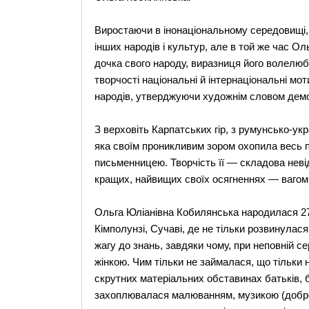
Виростаючи в інонаціональному середовищі, 
інших народів і культур, але в той же час О
дочка свого народу, виразниця його волелюб
творчості національні й інтернаціональні м
народів, утверджуючи художнім словом демокр
З верховіть Карпатських гір, з румунсько-ук
яка своїм проникливим зором охопила весь пр
письменницею. Творчість її — складова неві
кращих, найвищих своїх осягненнях — вагоми
Ольга Юліанівна Кобилянська народилася 27 
Кімполунзі, Сучаві, де не тільки розвинулас
жагу до знань, завдяки чому, при неповній се
жінкою. Чим тільки не займалася, що тільки
скрутних матеріальних обставинах батьків, 
захоплювалася малюванням, музикою (добре г