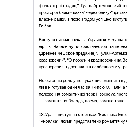
фольклорні традиції, Гулак-Артемовський тво
просторої байки-“казки” через байку-“прика
власне байки, з якою згодом успішно виступил
Глібов.
Виступи письменника в “Украинском журнале”
віршів “Чаяние души христианской” та пере
(Древнєє чешское предание)”, Гулак-Артемов
красноречии”, “О поэзии и красноречии на Во
красноречии в древних и в особенности у гре
Не останню роль у пошуках письменника відіг
які він готував один час за книгою О. Галича
положення романтичної теорії, зокрема проп
— романтична балада, поема, романс тощо.
1827р. — виступ на сторінках “Вестника Евр
“Рибалка”, якими представлено романтичну 