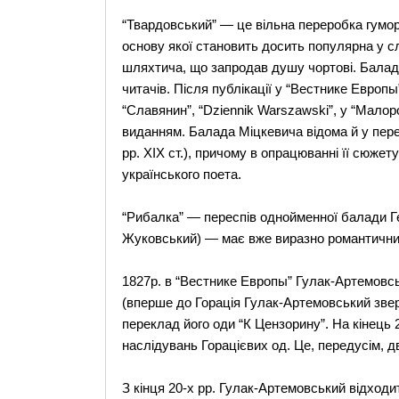
“Твардовський” — це вільна переробка гумор
основу якої становить досить популярна у с
шляхтича, що запродав душу чортові. Балад
читачів. Після публікації у “Вестнике Европ
“Славянин”, “Dziennik Warszawski”, у “Мал
виданням. Балада Міцкевича відома й у пере
pp. XIX ст.), причому в опрацюванні її сюже
українського поета.
“Рибалка” — переспів однойменної балади Ге
Жуковський) — має вже виразно романтични
1827р. в “Вестнике Европы” Гулак-Артемовсь
(вперше до Горація Гулак-Артемовський зве
переклад його оди “К Цензорину”. На кінець 2
наслідувань Горацієвих од. Це, передусім, 
З кінця 20-х pp. Гулак-Артемовський відходи