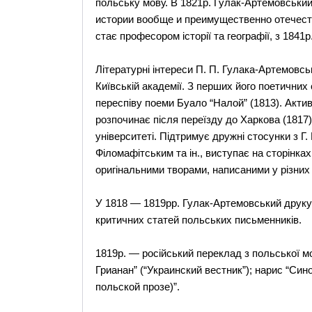
польську мову. В 1821р. Гулак-Артемовський
истории вообще и преимущественно отечеств
стає професором історії та географії, з 1841
Літературні інтереси П. П. Гулака-Артемовс
Київській академії. З перших його поетични
переспіву поеми Буало “Налой” (1813). Акти
розпочинає після переїзду до Харкова (1817)
університеті. Підтримує дружні стосунки з Г.
Філомафітським та ін., виступає на сторінка
оригінальними творами, написаними у різних
У 1818 — 1819pp. Гулак-Артемовський друкує
критичних статей польських письменників.
1819р. — російський переклад з польської м
Грианан” (“Украинский вестник”); нарис “С
польской прозе)”.