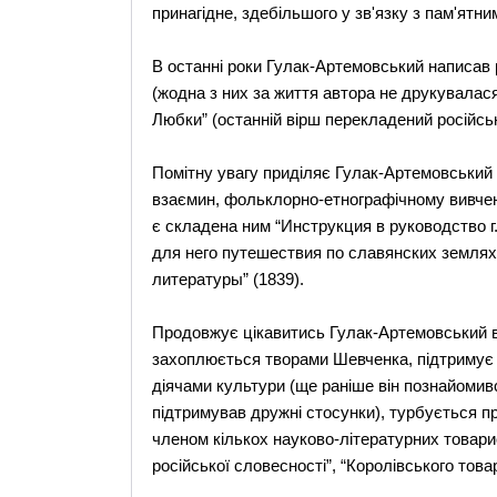
принагідне, здебільшого у зв'язку з пам'ятн
В останні роки Гулак-Артемовський написав 
(жодна з них за життя автора не друкувалася
Любки” (останній вірш перекладений російсь
Помітну увагу приділяє Гулак-Артемовський
взаємин, фольклорно-етнографічному вивчен
є складена ним “Инструкция в руководство 
для него путешествия по славянских землях
литературы” (1839).
Продовжує цікавитись Гулак-Артемовський в 
захоплюється творами Шевченка, підтримує з
діячами культури (ще раніше він познайомивс
підтримував дружні стосунки), турбується п
членом кількох науково-літературних товари
російської словесності”, “Королівського това