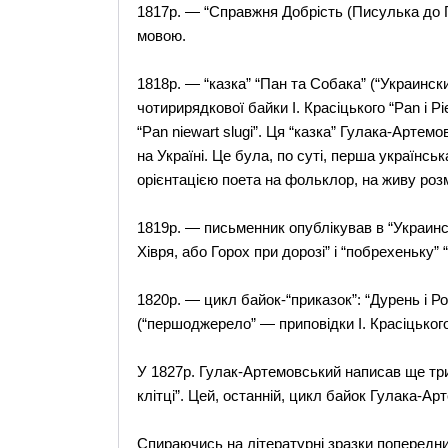
1817р. — “Справжня Добрість (Писулька до Г
мовою.
1818р. — “казка” “Пан та Собака” (“Украинск
чотирирядкової байки І. Красіцького “Pan і P
“Pan niewart slugi”. Ця “казка” Гулака-Артем
на Україні. Це була, по суті, перша українсь
орієнтацією поета на фольклор, на живу роз
1819р. — письменник опублікував в “Украинс
Хівря, або Горох при дорозі” і “побрехеньку” 
1820р. — цикл байок-“приказок”: “Дурень і Роз
(“першоджерело” — приповідки І. Красіцького
У 1827р. Гулак-Артемовський написав ще три 
клітці”. Цей, останній, цикл байок Гулака-Ар
Спираючись на літературні зразки попередник