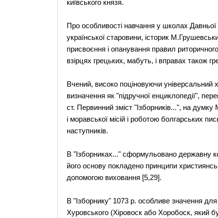
київського князя.
Про особливості навчання у школах Давньої 
української старовини, історик М.Грушевськи
присвоєння і опанування правил риторичного
взірцях грецьких, мабуть, і вправах також гре
Вчений, високо поціновуючи універсальний хар
визначення як "підручної енциклопедії", пер
ст. Первинний зміст "Ізборників...", на дум
і моравської місій і роботою болгарських пис
наступників.
В "Ізборниках..." сформульовано державну к
його основу покладено принципи християнськ
допомогою виховання [5,29].
В "Ізборнику" 1073 р. особливе значення для
Хуровського (Хіровоск або Хоробоск, який б