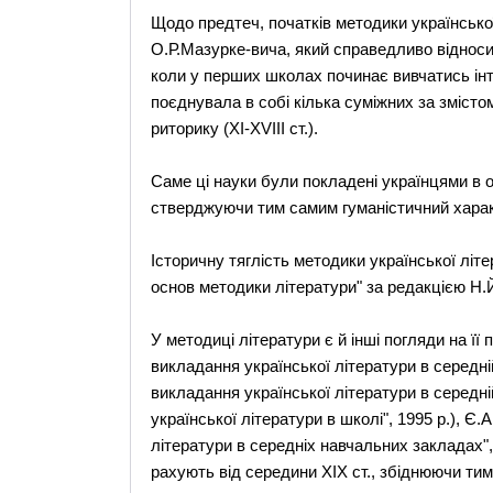
Щодо предтеч, початків методики українсько
О.Р.Мазурке-вича, який справедливо відносит
коли у перших школах починає вивчатись інт
поєднувала в собі кілька суміжних за змістом
риторику (XI-XVIII ст.).
Саме ці науки були покладені українцями в осн
стверджуючи тим самим гуманістичний харак
Історичну тяглість методики української літе
основ методики літератури" за редакцією Н.Й
У методиці літератури є й інші погляди на її 
викладання української літератури в середній
викладання української літератури в середні
української літератури в школі", 1995 р.), Є
літератури в середніх навчальних закладах",
рахують від середини ХІХ ст., збіднюючи тим