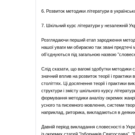
6. Розвиток методики літератури в українсько
7. Шкільний курс літератури у незалежній Укра
Розглядаючи перший етап зародження методи
нашої уваги ми обираємо так звані предтечі 
об'єднуються під загальною назвою "словесні
Слід сказати, що вагомі здобутки методики сл
значний вплив на розвиток теорії і практики 
століттях. Ці досягнення теорії і практики 
структури і змісту шкільного курсу літерату
формування методики аналізу окремих жанрів 
усного та писемного мовлення, системи творч
наприклад, риторика, викладаються в деяких 
Давній період викладання словесності в Україн
із окремих статей "Ізборників Святослава", "Б