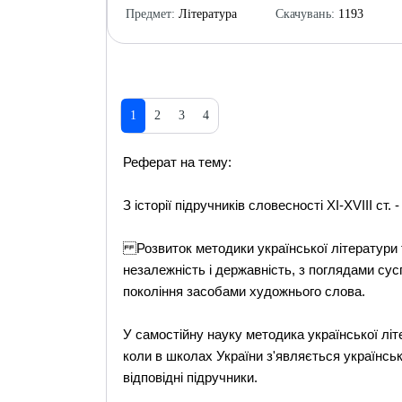
Предмет:
Література
Скачувань:
1193
1
2
3
4
Реферат на тему:
З історії підручників словесності ХІ-XVIII ст
Розвиток методики української літератури ті
незалежність і державність, з поглядами сус
покоління засобами художнього слова.
У самостійну науку методика української лі
коли в школах України з'являється українсь
відповідні підручники.