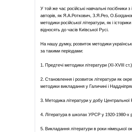
У той же час російські навчальні посібники з і
авторів, як Я.А.Роткович, З.Я.Рез, О.Богданов
методики російської літератури, як і історик
відносять до часів Київської Русі.
На нашу думку, розвиток методики українськ
за такими періодами:
1. Предтечі методики літератури (ХІ-ХVІІІ ст.)
2. Становлення і розвиток літератури як окре
методики викладання у Галичині і Наддніпрящи
3. Методика літератури у добу Центральної Р
4. Література в школах УРСР у 1920-1980-х 
5. Викладання літератури в роки німецької оку