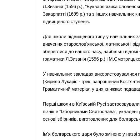
Л.Зизанія (1596 р.), "Букваря язика словенськ
Закарпатті (1699 р.) та з інших навчальних к
підвищеного ступенів.
Для школи підвищеного типу у навчальних з
вивчення старослов'янської, латинської і рі
збереглися до нашого часу, найбільш відомі -
граматики Л.Зизанія (1596 р.) і М.Смотрицького
У навчальних закладах використовувалися гр
(Кирило Лукаріс - грек, запрошений Костянти
Граматичний матеріал у цих книжках подававс
Перші школи в Київській Русі застосовували 
пізніше "Ізборниками Святослава", укладені у
основі збірників, виготовлених для болгарсь
Ім'я болгарського царя було змінено у назві 