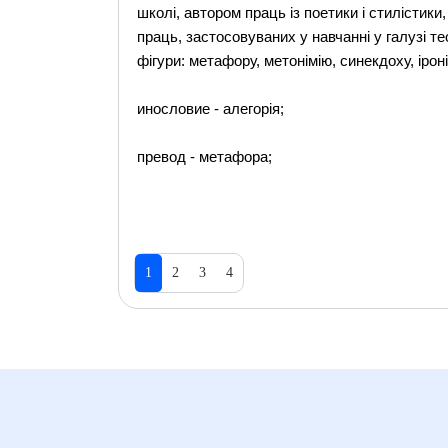
школі, автором праць із поетики і стилістики
праць, застосовуваних у навчанні у галузі те
фігури: метафору, метонімію, синекдоху, ірон
инословие - алегорія;
превод - метафора;
1
2
3
4