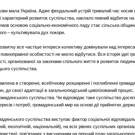
ови мала Україна. Адже феодальний устрій тривалий час носив 
 характерний розвиток суспільства, наклало певний відбиток н
 умов основою соціально-економічного ладу стає сільська община,
ого – культивувала дух покори.
розвитку все частіше інтереси колективу домінували над інтерес
повноправної особистості не могло відбутися. Вся історія ідеї г
сті, організованої за законами спільного життя в розвиток людин
ього суспільства.
авлена в створенні, всебічному розширенні і поглибленні громад
н, до своєї адаптації в загальнолюдський цивілізований процес
омадянського суспільства. Чи відповідає таке суспільство досягну
ересів і потреб, громадянський мир на основі дії прийнятих держ
мадянського суспільства виступає фактор соціальної відповідаль
ній, екологічній, національній), на всіх рівнях суспільних організа
овариства), пов'язаних з висуненням на перший план загальнолюд