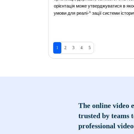
орієнтація може утверджуватися в якос
умови для реалі-^ зації системи істор
1
2
3
4
5
The online video e
trusted by teams 
professional video