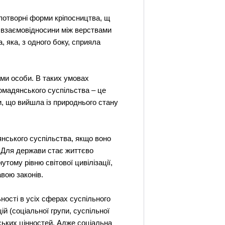
потворні форми кріпосництва, щ
а взаємовідносини між верствами
 яка, з одного боку, сприяла
ами особи. В таких умовах
ромадянського суспільства – це
и, що вийшла із природнього стану
янського суспільства, якщо воно
. Для держави стає життєво
тому рівню світової цивілізації,
авою законів.
ності в усіх сферах суспільного
цій (соціальної групи, суспільної
ських цінностей. Адже соціальна