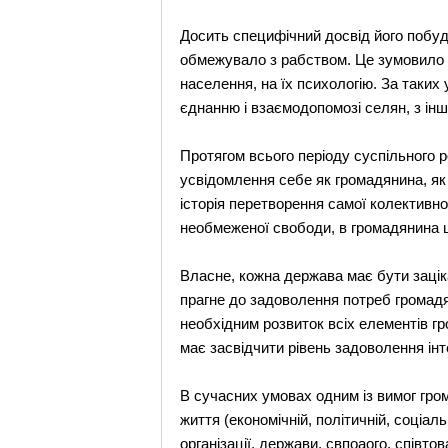
Досить специфічний досвід його побуд
обмежувало з рабством. Це зумовило і
населення, на їх психологію. За таких
єднанню і взаємодопомозі селян, з інш
Протягом всього періоду суспільного 
усвідомлення себе як громадянина, як 
історія перетворення самої колективно
необмеженої свободи, в громадянина ц
Власне, кожна держава має бути зацік
прагне до задоволення потреб громадя
необхідним розвиток всіх елементів гр
має засвідчити рівень задоволення інт
В сучасних умовах одним із вимог гро
життя (економічній, політичній, соціаль
організації, держави, свпоаого. співт