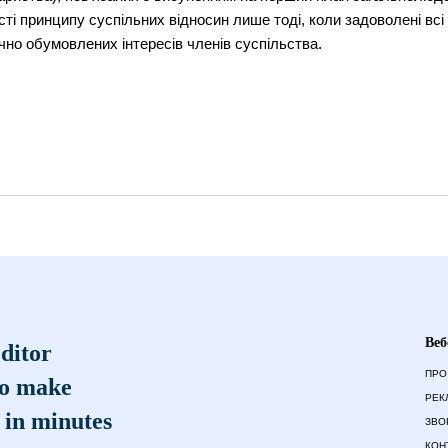
ті принципу суспільних відносин лише тоді, коли задоволені всі
ично обумовлених інтересів членів суспільства.
Веб
ditor
ПРО
to make
РЕК
 in minutes
ЗВО
КОН