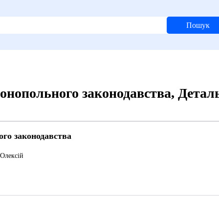
Пошук
монопольного законодавства, Детал
ого законодавства
Олексій
8