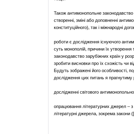
Також антимонопольне законодавство т
створенні, зміні або доповненні анти
конституційного), так і міжнародні дого
роботи є дослідження існуючого антим
суть монополій, причини їх утворення 
законодавство зарубіжних країн у розр
зробити висновки про їх схожість чи в
Будуть зображені його особливості, по
дослідження цих питань я прагнутиму 
дослідженні світового антимонопольно
опрацювання літературних джерел – з
літературні джерела, зокрема закони ([1]-