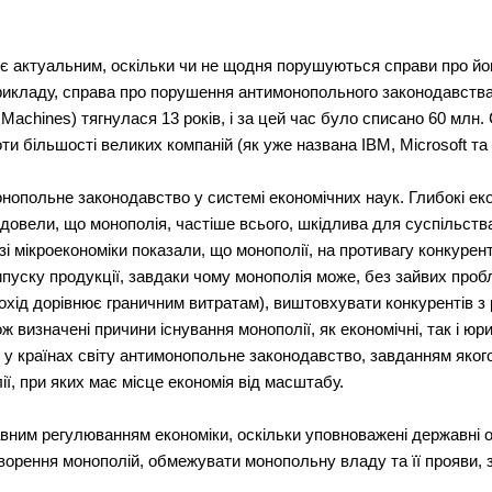
 актуальним, оскільки чи не щодня порушуються справи про йог
рикладу, справа про порушення антимонопольного законодавства
s Machines) тягнулася 13 років, і за цей час було списано 60 млн.
и більшості великих компаній (як уже названа IBM, Microsoft та і
онопольне законодавство у системі економічних наук. Глибокі ек
довели, що монополія, частіше всього, шкідлива для суспільств
зі мікроекономіки показали, що монополії, на противагу конкур
ипуску продукції, завдаки чому монополія може, без зайвих про
дохід дорівнює граничним витратам), виштовхувати конкурентів 
ж визначені причини існування монополії, як економічні, так і юри
у країнах світу антимонопольне законодавство, завданням якого 
ї, при яких має місце економія від масштабу.
авним регулюванням економіки, оскільки уповноважені державні 
орення монополій, обмежувати монопольну владу та її прояви, 