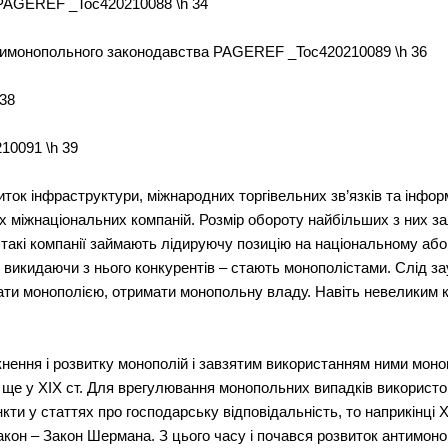
 PAGEREF _Toc420210088 \h 34
нтимонопольного законодавства PAGEREF _Toc420210089 \h 36
38
10091 \h 39
звиток інфраструктури, міжнародних торгівельних зв’язків та інфо
х міжнаціональних компаній. Розмір обороту найбільших з них 
о такі компанії займають лідируючу позицію на національному або
 викидаючи з нього конкурентів – стають монополістами. Слід з
ати монополією, отримати монопольну владу. Навіть невеликим 
кнення і розвитку монополій і завзятим використанням ними мон
ще у XIX ст. Для врегулювання монопольних випадків використ
кти у статтях про господарську відповідальність, то наприкінці X
кон – Закон Шермана. З цього часу і почався розвиток антимоно