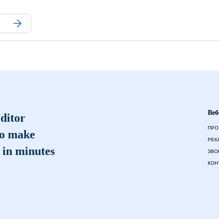
Веб
ditor
ПРО
to make
РЕК
 in minutes
ЗВО
КОН