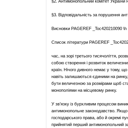
§2. Антимонопольний комітет України
§3. Відповідальність за порушення а
Висновки PAGEREF _Toc420210090 \h 
Список літератури PAGEREF _Toc4202
час, на зорі третього тисячоліття, ро
собою створення і розвиток величезни
країн. Нічого дивного немає у тому, щ
навіть залишаються єдиними на ринку,
бути величезною за розмірами щоб ст
монополіями на місцевому ринку.
У зв’язку із бурхливим процесом вини
антимонопольне законодавство. Якщо 
господарського права, або й окремі пун
прийнятий перший антимонопольний за