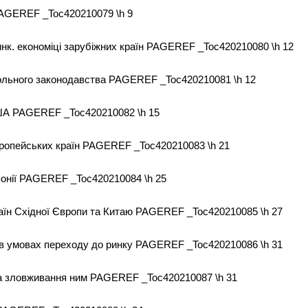
PAGEREF _Toc420210079 \h 9
инк. економіці зарубіжних країн PAGEREF _Toc420210080 \h 12
польного законодавства PAGEREF _Toc420210081 \h 12
США PAGEREF _Toc420210082 \h 15
ропейських країн PAGEREF _Toc420210083 \h 21
онії PAGEREF _Toc420210084 \h 25
аїн Східної Європи та Китаю PAGEREF _Toc420210085 \h 27
ни в умовах переходу до ринку PAGEREF _Toc420210086 \h 31
та зловживання ним PAGEREF _Toc420210087 \h 31