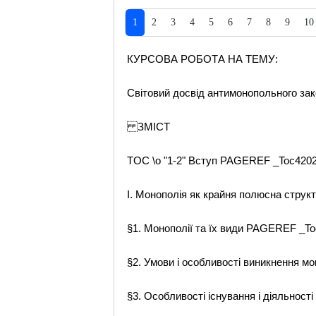
1
2
3
4
5
6
7
8
9
10
КУРСОВА РОБОТА НА ТЕМУ:
Світовий досвід антимонопольного за
ЗМІСТ
TOC \o "1-2" Вступ PAGEREF _Toc4202
I. Монополія як крайня полюсна струк
§1. Монополії та їх види PAGEREF _To
§2. Умови і особливості виникнення м
§3. Особливості існування і діяльнос