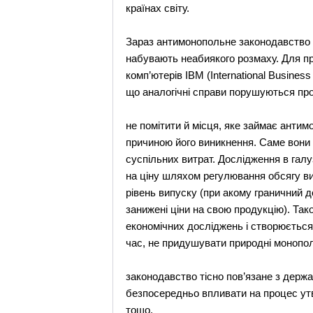
країнах світу.
Зараз антимонопольне законодавство є
набувають неабиякого розмаху. Для п
комп’ютерів IBM (International Busines
що аналогічні справи порушуються прот
не помітити й місця, яке займає антим
причиною його виникнення. Саме вони 
суспільних витрат. Дослідження в галу
на ціну шляхом регулювання обсягу в
рівень випуску (при акому граничний 
занижені ціни на свою продукцію). Тако
економічних досліджень і створюється 
час, не придушувати природні монополі
законодавство тісно пов’язане з держ
безпосередньо впливати на процес утв
тощо.