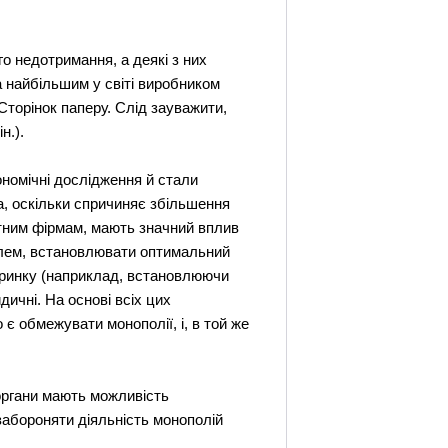
о недотримання, а деякі з них
 найбільшим у світі виробником
 Сторінок паперу. Слід зауважити,
н.).
ономічні дослідження й стали
а, оскільки спричиняє збільшення
ентним фірмам, мають значний вплив
блем, встановлювати оптимальний
з ринку (наприклад, встановлюючи
дичні. На основі всіх цих
є обмежувати монополії, і, в той же
органи мають можливість
забороняти діяльність монополій