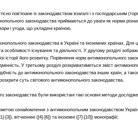
існо пов’язане із законодавством взагалі і з господарським (то
монопольного законодавства приймаються до уваги як норми різни
вори і угоди, що укладені країною.
онопольного законодавства в Україні та іноземних країнах. Для 
та особливості існування та діяльності. У другому розділі зоб
ізі історії його розвитку. Порівняння норм антимонопольного зак
ідмінність. У третьому розділі розкриватиметься зміст антимоно
дібність до антимонопольного законодавства інших країн, а також,
розкрити суть світового антимонопольного законодавства.
го законодавства були використані такі основні методи дослідже
 метою ознайомлення з антимонопольним законодавством України
[3]), вітчизняні ([4]-[6]) та іноземні ([7]-[10]) монографії;