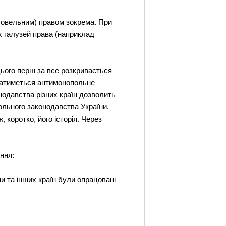
рговельним) правом зокрема. При
х галузей права (наприклад
цього перш за все розкривається
ражатиметься антимонопольне
онодавства різних країн дозволить
польного законодавства України.
 коротко, його історія. Через
ння:
 та інших країн були опрацовані