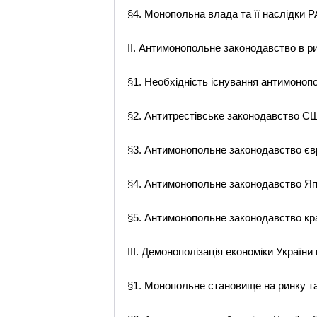
§4. Монопольна влада та її наслідки 
II. Антимонопольне законодавство в р
§1. Необхідність існування антимоно
§2. Антитрестівське законодавство 
§3. Антимонопольне законодавство єв
§4. Антимонопольне законодавство Яп
§5. Антимонопольне законодавство кр
III. Демонополізація економіки Украї
§1. Монопольне становище на ринку 