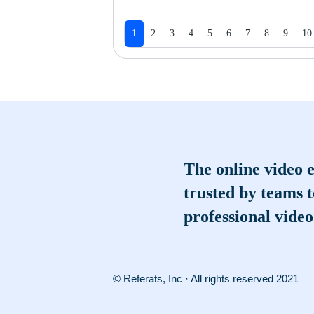
1
2
3
4
5
6
7
8
9
10
The online video e
trusted by teams 
professional video
© Referats, Inc · All rights reserved 2021