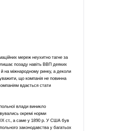
рмаційних мереж неухитно тагне за
залишає позаду навіть ВВП деяких
 й на міжнародному ринку, а деколи
ауважити, що компанія не повинна
компаніям вдається стати
опольної влади виникло
овувались окремі норми
IX ст., а саме у 1890 р. У США був
польного законодавства у багатьох