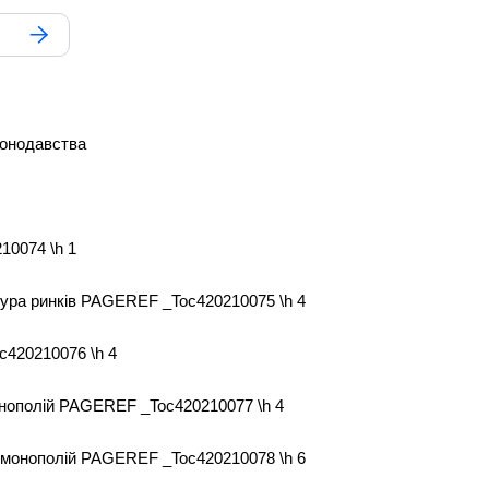
конодавства
10074 \h 1
тура ринків PAGEREF _Toc420210075 \h 4
c420210076 \h 4
онополій PAGEREF _Toc420210077 \h 4
ті монополій PAGEREF _Toc420210078 \h 6