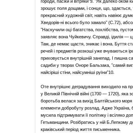
городи, пасіки й вітряки"9. "Як далеко оком к
зрошує поля дощами, і сонце, що, здається, т
прекрасний художній світ, навіть навіює дум
Хведорів-ні всього було замало" (С.72), абс
"Наскучили оці багатства, похлібства, пустоме
заявляє вона Чуйкевичу. Справді, ідилія — ц
Там, де немає щастя, зникає і вона. Буття 
речей і предметів розкоші уже вчуваються іро
приховується внутрішній занепад. І пишна с
садиби у творах Оноре Бальзака, "самий вигл
найсіріші стіни, найсумніші руїни"10.
Оте внутрішнє деградування виходило на пря
у Великій Північній війні (1700 — 1720), яка 
боротьба велася за вихід Балтійського моря
елементи добробуту розлад. Адже Україна,
мусила підтримувати її політику і всіляко до
Гетьманщини. Розібратись у ній Б.Лепкому д
краківський період життя письменника.