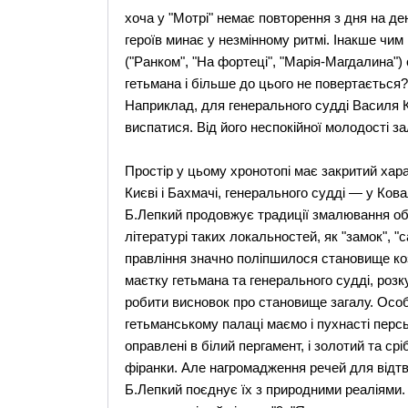
хоча у "Мотрі" немає повторення з дня на де
героїв минає у незмінному ритмі. Інакше чим
("Ранком", "На фортеці", "Марія-Магдалина")
гетьмана і більше до цього не повертається?
Наприклад, для генерального судді Василя К
виспатися. Від його неспокійної молодості з
Простір у цьому хронотопі має закритий хара
Києві і Бахмачі, генерального судді — у Кова
Б.Лепкий продовжує традиції змалювання об
літературі таких локальностей, як "замок", "
правління значно поліпшилося становище коз
маєтку гетьмана та генерального судді, розку
робити висновок про становище загалу. Особ
гетьманському палаці маємо і пухнасті персь
оправлені в білий пергамент, і золотий та ср
фіранки. Але нагромадження речей для відт
Б.Лепкий поєднує їх з природними реаліями.