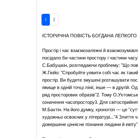
1
2
ІСТОРИЧНА ПОВІСТЬ БОГДАНА ЛЕПКОГО
Простір і час взаємозалежні й взаємозумовле
посідало би частини простору і частини час
С.Бабушкін, розглядаючи проблему: "Що пов'я
Ж.Гюйо: "Спробуйте уявити собі час як таки
простір. Ви будете змушені розташувати посл
явище в одній точці лінії, інше — в другій. О
ряд просторових образів"2. Тому О.Ухтомськ
означення часопростору3. Для світосприйня
М.Бахтін. На його думку, хронотоп — це "сут
художньо освоєних у літературі..."4 Злиття
довершене ціннісне пізнання людини й евіту"