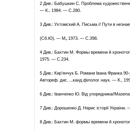
2 Див.: Бабушкин С. Проблема художественн
— К., 1984. — С.280.
3 Див.: Ухтомский А. Письма // Пути в незна
(Сб.Ю). — М„ 1973. — С.398.
4 Див.: Бахтин М. Формьі времени й хронотоп
1975. — С.234.
5 Див.: Кир'янчук Б. Романи Івана Франка 90-
Автореф. дис. ...канд.філолог. наук. — К., 19
6 Див.: Іванченко Ю. Від упорядника//Мазепа:
7 Див.: Дорошенко Д. Нарис історії України. —
8 Див.: Бахтин М. формьі времени й хроното