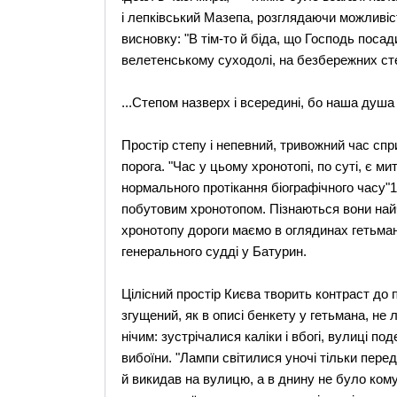
і лепківський Мазепа, розглядаючи можливіс
висновку: "В тім-то й біда, що Господь посад
велетенському суходолі, на безбережних сте
...Степом назверх і всередині, бо наша душа
Простір степу і непевний, тривожний час сп
порога. "Час у цьому хронотопі, по суті, є ми
нормального протікання біографічного часу"13
побутовим хронотопом. Пізнаються вони найч
хронотопу дороги маємо в оглядинах гетьман
генерального судді у Батурин.
Цілісний простір Києва творить контраст до 
згущений, як в описі бенкету у гетьмана, не
нічим: зустрічалися каліки і вбогі, вулиці п
вибоїни. "Лампи світилися уночі тільки пере
й викидав на вулицю, а в днину не було кому