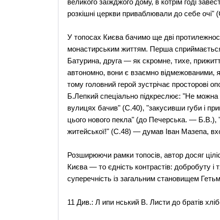
великого заїжджого дому, в котрім годі завест
розкішні церкви приваблювали до себе очі" (
У топосах Києва бачимо ще дві протилежност
монастирським життям. Перша сприймається я
Батурина, друга — як скромне, тихе, прижитт
автономно, вони є взаємно відмежованими, я
тому головний герой зустрічає просторові оп
Б.Лепкий спеціально підкреслює: "Не можна 
вулицях бачив" (С.40), "закусивши губи і п
цього нового пекла" (до Печерська. — Б.В.), "
житейської!" (С.48) — думав Іван Мазепа, в
Розширюючи рамки топосів, автор досяг цілісн
Києва — то єдність контрастів: добробуту і т
суперечність із загальним становищем Гетьма
11 Див.: Л ипи нський В. Листи до братів хл