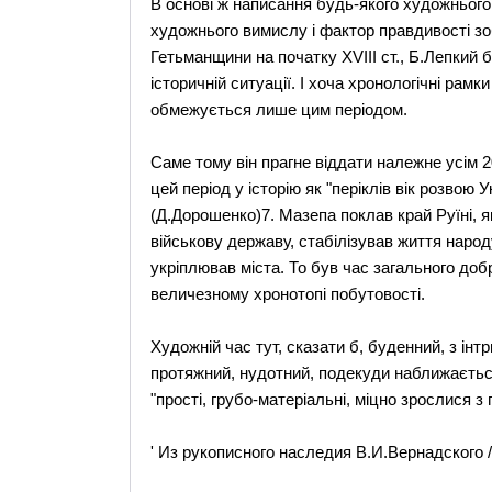
В основі ж написання будь-якого художнього
художнього вимислу і фактор правдивості зо
Гетьманщини на початку XVIII ст., Б.Лепкий б
історичній ситуації. І хоча хронологічні ра
обмежується лише цим періодом.
Саме тому він прагне віддати належне усім 
цей період у історію як "періклів вік розвою 
(Д.Дорошенко)7. Мазепа поклав край Руїні, 
військову державу, стабілізував життя народу
укріплював міста. То був час загального добр
величезному хронотопі побутовості.
Художній час тут, сказати б, буденний, з інт
протяжний, нудотний, подекуди наближається
"прості, грубо-матеріальні, міцно зрослися 
' Из рукописного наследия В.И.Вернадского 