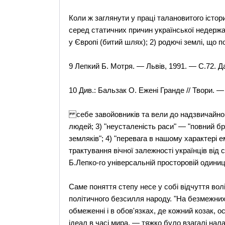
Коли ж заглянути у праці талановитого істор
серед статичних причин української недержа
у Європі (битий шлях); 2) родючі землі, що п
9 Лепкий Б. Мотря. — Львів, 1991. — С.72. Да
10 Див.: Бальзак О. Ежені Гранде // Твори. —
себе завойовників та вели до надзвичайно ш
людей; 3) "неусталеність раси" — "повний бр
земляків"; 4) "перевага в нашому характері е
трактування вічної залежності українців від с
Б.Лепко-го універсальній просторовій одиниц
Саме поняття степу несе у собі відчуття волі
політичного безсилля народу. "На безмежних 
обмеженні і в обов'язках, де кожний козак, о
ідеал в часі мира, — тяжко було взагалі на