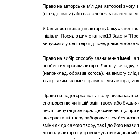
Право на авторське ім'я дає авторові змогу в
(псевдонімом) або взагалі без зазначення іме
У більшості випадків автор публікує свої тво
ініціали. Поряд з цим статтею13 Закону “Про
випускати у світ твір під псевдонімом або ан
Право на вибір способу зазначення імені , а
особистим правом автора. Лише у випадку, к
(наприклад, образив когось), на вимогу слід
театр, яким відоме справжнє ім'я автора, мо
Право на недоторканість твору визначається
спотворенню чи іншій зміні твору або будь-
честі і репутації автора. Це означає, що при
використанні твору забороняється без дозво
зміни як до самого твору, так і до його назв
дозволу автора супроводжувати видаваний т