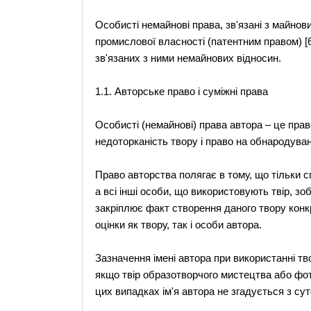
Особисті немайнові права, зв'язані з майно
промислової власності (патентним правом) [
зв'язаних з ними немайнових відносин.
1.1. Авторське право і суміжні права
Особисті (немайнові) права автора – це прав
недоторканість твору і право на обнародуван
Право авторства полягає в тому, що тільки с
а всі інші особи, що використовують твір, зо
закріплює факт створення даного твору конк
оцінки як твору, так і особи автора.
Зазначення імені автора при використанні тв
якщо твір образотворчого мистецтва або фот
цих випадках ім'я автора не згадується з сут