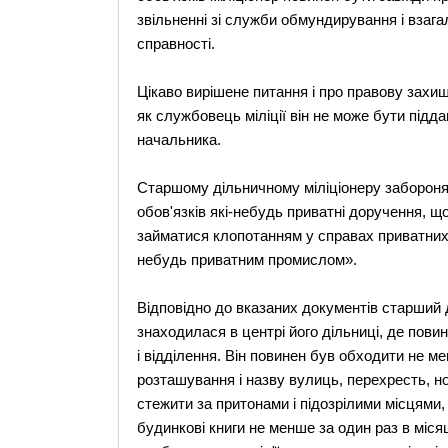
звільненні зі служби обмундирування і взагал
справності.
Цікаво вирішене питання і про правову захищ
як службовець міліції він не може бути під
начальника.
Старшому дільничному міліціонеру забороня
обов'язків які-небудь приватні доручення, що
займатися клопотанням у справах приватних о
небудь приватним промислом».
Відповідно до вказаних документів старший 
знаходилася в центрі його дільниці, де повин
і відділення. Він повинен був обходити не ме
розташування і назву вулиць, перехресть, но
стежити за притонами і підозрілими місцями,
будинкові книги не менше за один раз в міс