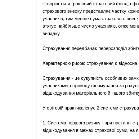
створюється грошовий страховий фонд, сформ
страхового внеску представляє частку кожно
учасників, тим менше сума страхового внеск
втягує найбільше число учасників, отже мен
випадку.
Страхування передбачає перерозподіл збитку
Характерною рисою страхування є відносна б
Страхування - це сукупність особливих замк
учасниками з приводу формування за рахуно
відшкодування матеріального й іншого збитку
У світовій практика існує 2 системи страхува
1. Система першого ризику - при настанні с
відшкодування в межах страхової суми, на як