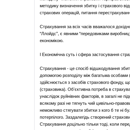
методику визначення збитку і страхового від
страхових операцій, питання перестрахуванн
Страхування за всіх часів вважалося дохідно
“Ллойдс”, є явними “передовиками виробництв
економікою.
І Економічна суть і сфера застосування стра
Страхування - це спосіб відшкодування збит
допомогою розподілу між багатьма особами 
здійснюється з засобів страхового фонду, що 
(страховика). Об'єктивна потреба в страху
унаслідок руйнівних факторів, в загалі не пі
всякому разі не тягнуть чий цивільно-правови
неможливо стягувати збитки з кого б те ні бу
потерпілого. Заздалегідь створений страхо
Страхування доцільно тільки тоді, коли пер