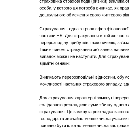
страховика страхові події (ризики) викликаю
особа, у котрого ця потреба виникає, як прав
дошкульного обмеження свого життєвого рів
Страхування - одна з трьох сфер фінансової
частини НБ. Для страхування в той же час ха
перерозподілу прибутків і накопиченю, зв'яз
Таким чином, страхування зв'язане з наявни
випадок може і не наступити. Для страхування
відмітні ознаки:
Виникають перерозподільні відносини, обумов
можливості настання страхового випадку, зда
Для страхування характерні замкнуті перерозп
солідарною розкладкою суми збитку одного аб
страхування. Це замкнута розкладка заснова
господарств звичайно менше числа учасникі
повинно бути істотно менше числа застрахов