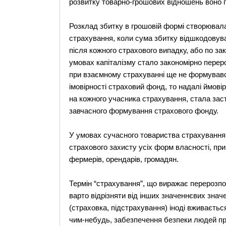
розвитку товарно-грошових відношень воно 
Розклад збитку в грошовій формі створювал
страхування, коли сума збитку відшкодовув
після кожного страхового випадку, або по за
умовах капіталізму стало закономірно перер
при взаємному страхуванні ще не формувавс
імовірності страховий фонд, то надалі ймові
на кожного учасника страхування, стала зас
завчасного формування страхового фонду.
У умовах сучасного товариства страхування
страхового захисту усіх форм власності, прибу
фермерів, орендарів, громадян.
Термін “страхування”, що виражає перерозпо
варто відрізняти від інших значеннєвих знач
(страховка, підстрахування) іноді вживається 
чим-небудь, забезпечення безпеки людей при