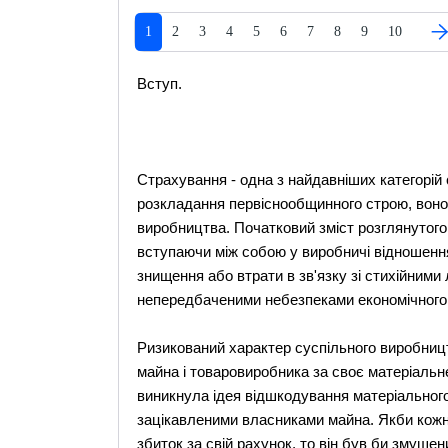
1
2
3
4
5
6
7
8
9
10
Вступ.
Страхування - одна з найдавніших категорій
розкладання первіснообщинного строю, воно
виробництва. Початковий зміст розглянутого 
вступаючи між собою у виробничі відношення
знищення або втрати в зв'язку зі стихійним
непередбаченими небезпеками економічного
Ризикований характер суспільного виробниц
майна і товаровиробника за своє матеріальн
виникнула ідея відшкодування матеріального
зацікавленими власниками майна. Якби кожн
збиток за свій рахунок, то він був би змушен