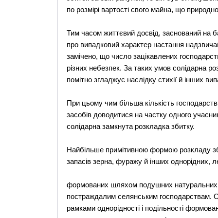
по розмірі вартості свого майна, що природно
Тим часом життєвий досвід, заснований на б
про випадковий характер настання надзвичайн
замічено, що число зацікавлених господарст
різних небезпек. За таких умов солідарна р
помітно згладжує наслідку стихії й інших вип
При цьому чим більша кількість господарств
засобів доводитися на частку одного учасник
солідарна замкнута розкладка збитку.
Найбільше примітивною формою розкладу зб
запасів зерна, фуражу й інших однорідних, ле
формованих шляхом подушних натуральних в
постраждалим селянським господарствам. 
рамками однорідності і подільності формован