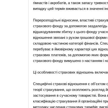
гімнастів і акробатів, а також запасу тривкост
випадку цей термін вживається в значенні і
Перерозподільні відносини, властиві страхув
страхового фонду за допомогою заздалегідь ф
відшкодуванням збитку з цього фонду учасни
відношення звязані з рухом грошової форми в
складовою частиною категорії фінансів. Спе
перебуває в ймовірному характері цих віднош
страхових платежів, за допомогою яких фор
страхового фонду вимушено з настанням і на
Ці особливості страхових відношень включаю
Специфічні страхові відношення є об'єктом 
теорії страхування, що охоплюють розгляд йог
застосування в сучасному товаристві. Вона в
класифікацію страхування й організаційні пр
методику числення страхових тарифів; висв