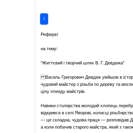
1
Реферат
на тему:
“Життєвий і творчий шлях В. Г. Девдюка”
Василь Григорович Девдюк увійшов в істор
чудовий майстер з різьби по дереву та мосяж
цілу плеяду майстрів.
Навики столярства молодий хлопець перебрав
відкрився в селі Яворові, колисці різьбярств
— це складна, чудова праця — розповідав Д
а коли побачив старого майстра, який з та