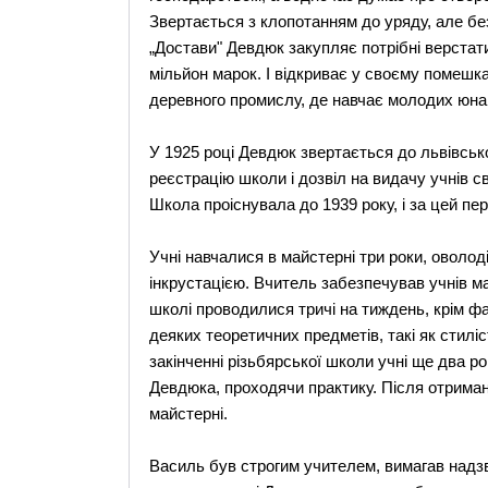
Звертається з клопотанням до уряду, але без
„Достави" Девдюк закупляє потрібні верстати
мільйон марок. І відкриває у своєму помешк
деревного промислу, де навчає молодих юнак
У 1925 році Девдюк звертається до львівськ
реєстрацію школи і дозвіл на видачу учнів св
Школа проіснувала до 1939 року, і за цей пер
Учні навчалися в майстерні три роки, оволод
інкрустацією. Вчитель забезпечував учнів м
школі проводилися тричі на тиждень, крім фа
деяких теоретичних предметів, такі як стиліст
закінченні різьбярської школи учні ще два 
Девдюка, проходячи практику. Після отриман
майстерні.
Василь був строгим учителем, вимагав надзвич