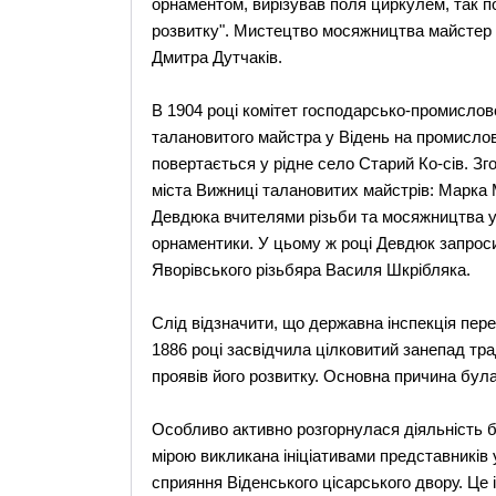
орнаментом, вирізував поля циркулем, так п
розвитку". Мистецтво мосяжництва майстер 
Дмитра Дутчаків.
В 1904 році комітет господарсько-промислов
талановитого майстра у Відень на промислов
повертається у рідне село Старий Ко-сів. Зг
міста Вижниці талановитих майстрів: Марка 
Девдюка вчителями різьби та мосяжництва у
орнаментики. У цьому ж році Девдюк запроси
Яворівського різьбяра Василя Шкрібляка.
Слід відзначити, що державна інспекція пере
1886 році засвідчила цілковитий занепад тра
проявів його розвитку. Основна причина була 
Особливо активно розгорнулася діяльність бук
мірою викликана ініціативами представників 
сприяння Віденського цісарського двору. Це 