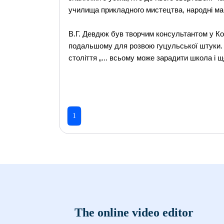
училища прикладного мистецтва, народні май
В.Г. Девдюк був творчим консультантом у Ко
подальшому для розвою гуцульської штуки. Л
століття „... всьому може зарадити школа і щ
1
The online video editor