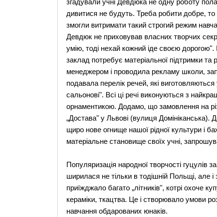
згадували учні Девдюка не одну роботу полам
дивитися не будуть. Треба робити добре, то бу
змогли витримати такий строгий режим навча
Девдюк не приховував власних творчих секре
умію, тоді нехай кожний іде своєю дорогою".
заклад потребує матеріальної підтримки та р
менеджером і проводила рекламу школи, зап
подавала перелік речей, які виготовляються 
сальонові". Всі ці речі виконуються з найкр
орнаментикою. Додамо, що замовлення на рі
„Достава" у Львові (вулиця Домініканська). 
щиро нове огнище нашої рідної культури і б
матеріальне становище своїх учні, запрошува
Популяризація народної творчості гуцулів 
ширилася не тільки в тодішній Польщі, але і 
приїжджало багато „літників", котрі охоче ку
кераміки, ткацтва. Це і створювало умови ро
навчання обдарованих юнаків.