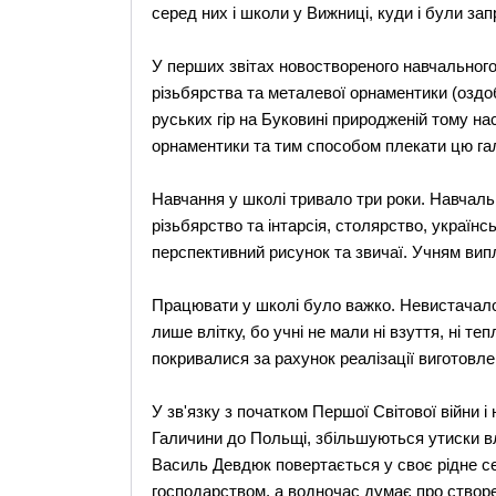
серед них і школи у Вижниці, куди і були за
У перших звітах новоствореного навчальног
різьбярства та металевої орнаментики (оздоб
руських гір на Буковині природженій тому н
орнаментики та тим способом плекати цю га
Навчання у школі тривало три роки. Навчаль
різьбярство та інтарсія, столярство, українс
перспективний рисунок та звичаї. Учням вип
Працювати у школі було важко. Невистачало
лише влітку, бо учні не мали ні взуття, ні т
покривалися за рахунок реалізації виготовле
У зв'язку з початком Першої Світової війни 
Галичини до Польщі, збільшуються утиски вл
Василь Девдюк повертається у своє рідне с
господарством, а водночас думає про створ