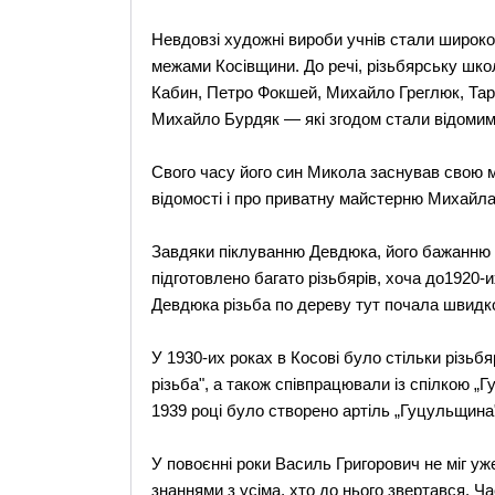
Невдовзі художні вироби учнів стали широк
межами Косівщини. До речі, різьбярську шко
Кабин, Петро Фокшей, Михайло Греглюк, Тар
Михайло Бурдяк — які згодом стали відоми
Свого часу його син Микола заснував свою 
відомості і про приватну майстерню Михайла
Завдяки піклуванню Девдюка, його бажанню н
підготовлено багато різьбярів, хоча до1920-и
Девдюка різьба по дереву тут почала швидк
У 1930-их роках в Косові було стільки різьб
різьба", а також співпрацювали із спілкою „Г
1939 році було створено артіль „Гуцульщина"
У повоєнні роки Василь Григорович не міг уж
знаннями з усіма, хто до нього звертався. Ч