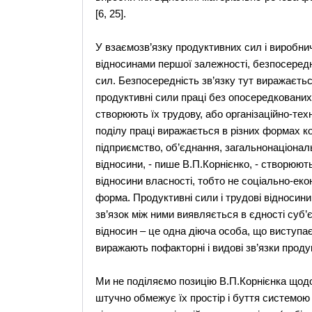
[6, 25].
У взаємозв’язку продуктивних сил і виробни
відносинами першої залежності, безпосеред
сил. Безпосередність зв’язку тут виражаєть
продуктивні сили праці без опосередкованих 
створюють їх трудову, або організаційно-те
поділу праці виражається в різних формах ко
підприємство, об’єднання, загальнонаціональ
відносини, - пише В.П.Корнієнко, - створюю
відносини власності, тобто не соціально-ек
форма. Продуктивні сили і трудові відносин
зв’язок між ними виявляється в єдності суб’
відносин – це одна діюча особа, що виступа
виражають пофакторні і видові зв’язки продук
Ми не поділяємо позицію В.П.Корнієнка щодо
штучно обмежує їх простір і буття системою