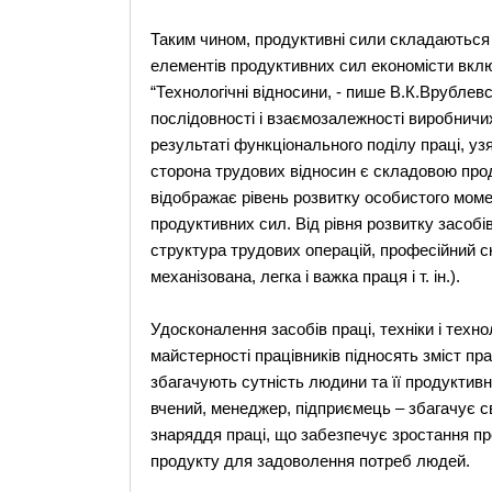
Таким чином, продуктивні сили складаються і
елементів продуктивних сил економісти включа
“Технологічні відносини, - пише В.К.Врублев
послідовності і взаємозалежності виробничих
результаті функціонального поділу праці, узя
сторона трудових відносин є складовою проду
відображає рівень розвитку особистого моме
продуктивних сил. Від рівня розвитку засобі
структура трудових операцій, професійний скл
механізована, легка і важка праця і т. ін.).
Удосконалення засобів праці, техніки і техно
майстерності працівників підносять зміст пра
збагачують сутність людини та її продуктивн
вчений, менеджер, підприємець – збагачує св
знаряддя праці, що забезпечує зростання про
продукту для задоволення потреб людей.