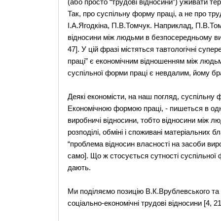
(або просто “трудові відносини”) уживати тер
Так, про суспільну форму праці, а не про тр
І.А.Ягодкіна, П.В.Томчук. Наприклад, П.В.То
відносини між людьми в безпосередньому виро
47]. У цій фразі містяться тавтологічні супе
праці” є економічним відношенням між людьм
суспільної форми праці є невдалим, йому бра
Деякі економісти, на наш погляд, суспільну
Економічною формою праці, - пишеться в одні
виробничі відносини, тобто відносини між л
розподілі, обміні і споживані матеріальних бл
“проблема відносин власності на засоби вир
само]. Що ж стосується сутності суспільної ф
дають.
Ми поділяємо позицію В.К.Врублевського та М
соціально-економічні трудові відносини [4, 21;