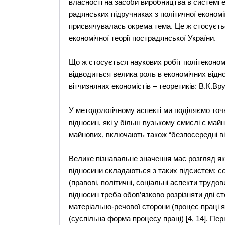
власності на засоби виробництва в системі е
радянських підручниках з політичної економі
присвячувалась окрема тема. Це ж стосується
економічної теорії пострадянської України.
Що ж стосується наукових робіт політекономіч
відводиться велика роль в економічних відн
вітчизняних економістів – теоретиків: В.К.Вруб
У методологічному аспекті ми поділяємо то
відносин, які у більш вузькому смислі є май
майнових, включають також “безпосередні від
Велике пізнавальне значення має розгляд як с
відносини складаються з таких підсистем: со
(правові, політичні, соціальні аспекти трудов
відносин треба обов’язково розрізняти дві ст
матеріально-речової сторони (процес праці як
(суспільна форма процесу праці) [4, 14]. Пе