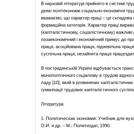
В науковій літературі прийнято в системі тр
деякі політекономи соціально-економічні тру
вважаємо, що характер праці – це складова 
формаційна категорія. Характер праці вираж
(капіталістичному, соціалістичному) важливі
позаекономічний і економічний примус до пр
праця, асоційована праця, підневільна прац
суспільна праця, незайнята праця працездат
В пострадянській Україні відбувається тран
монополітичного соціалізму в трудові віднос
ладу [10], який в розвинених капіталістичних
гуманізації трудових капіталістичного суспіл
Література
1. Политическая экономия: Учебник для вузо
О.И. и др. – М.: Политиздат, 1990.