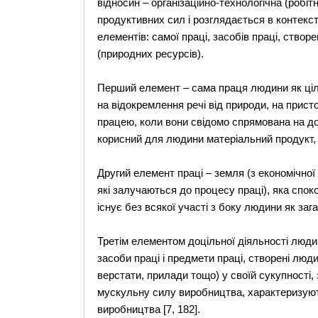
відносин – організаційно-технологічна (робі
продуктивних сил і розглядається в контекст
елементів: самої праці, засобів праці, створ
(природних ресурсів).
Перший елемент – сама праця людини як ціле
на відокремлення речі від природи, на прист
працею, коли вони свідомо спрямована на до
корисний для людини матеріальний продукт, 
Другий елемент праці – земля (з економічної 
які залучаються до процесу праці), яка споко
існує без всякої участі з боку людини як заг
Третім елементом доцільної діяльності люди
засоби праці і предмети праці, створені люд
верстати, прилади тощо) у своїй сукупності,
мускульну силу виробництва, характеризують
виробництва [7, 182].