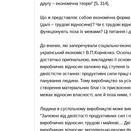
другу – економічна теорія” [5, 314].
Що ж представляє собою економічна форма пр
(далі – трудові відносини)? Чи є трудові від
функціонують поза їх межами? Ці питання і 
До вчених, які заперечували соціально-екон
український економіст В.П.Корнієнко. Оскіль
достатньо оригінальною, викладемо її основ
виробничих відносин залежно від ступеня їх
двоїстістю останніх: продуктивні сили праці
панування людини. Тому виробництво за усі
створення матеріальних благ і їх присвоєння
межах відносин власності, але й поза ними, 
Людина в суспільному виробництві може вико
“Залежно від двоїстості продуктивних сил і 
виробничих відносин: трудові і майнові… Д
виробничих відносин: матеріально-речова ф