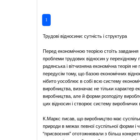
1
Трудові відносини: сутність і структура
Перед економічною теорією стоїть завдання в
проблеми трудових відносин у перехідному пе
радянська і вітчизняна економічна теорія не
передусім тому, що базою економічних відно
нібито уособлює в собі всю систему економіч
виробництва, визначає не тільки характер е
виробництва, але й форми розподілу виробле
цих відносин і створює систему виробничих ві
К.Маркс писав, що виробництво має суспіль
природи в межах певної суспільної форми і че
“присвоєння” ототожнювали з більш конкрет