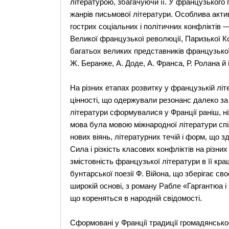
літературою, збагачуючи її. У французького 
жанрів письмової літератури. Особлива актив
гострих соціальних і політичних конфліктів — С
Великої французької революції, Паризької К
багатьох великих представників французько
Ж. Беранже, А. Доде, А. Франса, Р. Ролана й і
На різних етапах розвитку у французькій літ
цінності, що одержували резонанс далеко за
літератури сформувалися у Франції раніш, ні
мова була мовою міжнародної літератури сп
нових віянь, літературних течій і форм, що 
Сила і різкість класових конфліктів на різни
змістовність французької літератури в її кра
бунтарської поезії Ф. Війона, що зберігає сво
широкій основі, з роману Рабле «Гаргантюа і
що кореняться в народній свідомості.
Сформовані у Франції традиції громадянськос