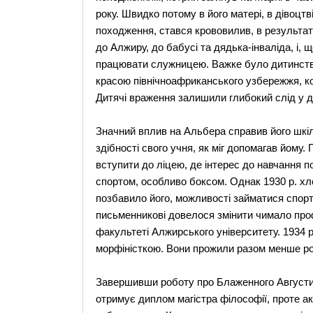
року. Швидко потому в його матері, в дівоцтв
походження, стався крововилив, в результат
до Алжиру, до бабусі та дядька-інваліда, і,
працювати служницею. Важке було дитинство
красою північноафриканського узбережжя, к
Дитячі враження залишили глибокий слід у д
Значний вплив на Альбера справив його шкі
здібності свого учня, як міг допомагав йому
вступити до ліцею, де інтерес до навчання 
спортом, особливо боксом. Однак 1930 р. хл
позбавило його, можливості займатися спор
письменникові довелося змінити чимало про
факультеті Алжирського університету. 1934 
морфіністкою. Вони прожили разом менше ро
Завершивши роботу про Блаженного Августин
отримує диплом магістра філософії, проте ак