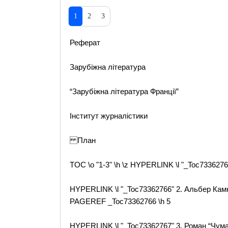
1
2
3
Реферат
Зарубіжна література
“Зарубіжна література Франції”
Інститут журналістики
План
TOC \o "1-3" \h \z HYPERLINK \l "_Toc733627
HYPERLINK \l "_Toc73362766" 2. Альбер Кам
PAGEREF _Toc73362766 \h 5
HYPERLINK \l "_Toc73362767" 3. Роман “Чум