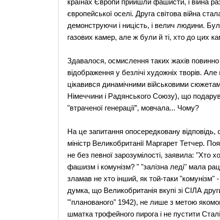
країнах Європи прийшли фашисти, і війна ра
європейської оселі. Друга світова війна стал
демонструючи і ницість, і велич людини. Бул
газових камер, але ж були й ті, хто до цих 
Здавалося, осмислення таких жахів повинно
відображення у безлічі художніх творів. Але 
цікавився динамічними військовими сюжетами,
Німеччини і Радянського Союзу), що подарув
"втраченої генерації”, мовчала... Чому?
На це запитання опосередковану відповідь, 
міністр Великобританії Маргарет Тетчер. Пояс
не без певної зарозумілості, заявила: "Хто 
фашизм і комунізм? " "залізна леді" мала р
зламав не хто інший, як той-таки "комунізм" 
думка, що Великобританія вкупі зі СІЛА други
"'планованого" 1942), не лише з метою яком
шматка трофейного пирога і не пустити Стал