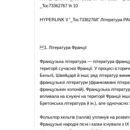
_Toc73362767 \h 10
HYPERLINK \l "_Toc73362768" Література P
1. Література Франції
Французька література — література франц
території сучасної Франції. У процесі істори
Бельгії, Швейцарії й інші; ряд літератур вин
французької літератури (франкомовні літерат
французьких колоній). Французька література
впливала на існуючі на території Франції ін
Бретонська література й ін.), але одночасно 
Фольклор кельтів (галлів) уплинув на розвит
Французькі народні пісні і казки існували з 