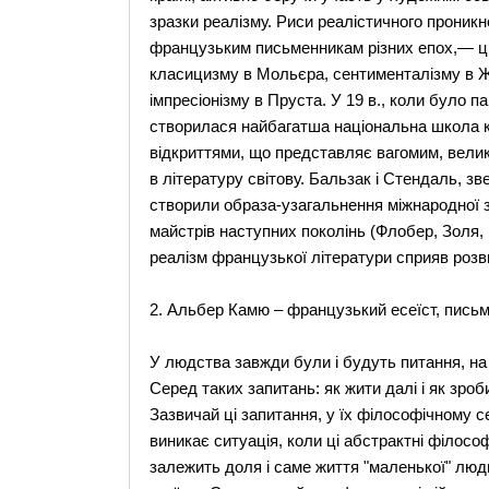
зразки реалізму. Риси реалістичного проник
французьким письменникам різних епох,— ці 
класицизму в Мольєра, сентименталізму в Ж.
імпресіонізму в Пруста. У 19 в., коли було п
створилася найбагатша національна школа к
відкриттями, що представляє вагомим, велик
в літературу світову. Бальзак і Cтендаль, зв
створили образа-узагальнення міжнародної 
майстрів наступних поколінь (Флобер, Золя,
реалізм французької літератури сприяв розв
2. Альбер Камю – французький есеїст, письм
У людства завжди були і будуть питання, на я
Серед таких запитань: як жити далі і як зроб
Зазвичай ці запитання, у їх філософічному с
виникає ситуація, коли ці абстрактні філосо
залежить доля і саме життя "маленької" люд