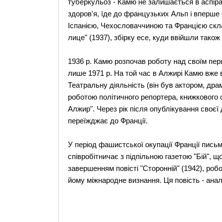
туберкульоз - Камю не залишається в аспіра
здоров'я, їде до французьких Альп і вперше
Іспанією, Чехословаччиною та Францією скла
лице" (1937), збірку есе, куди ввійшли також
1936 р. Камю розпочав роботу над своїм пе
лише 1971 р. На той час в Алжирі Камю вже
Театральну діяльність (він був актором, дра
роботою політичного репортера, книжкового о
Алжир". Через рік після опублікування своєї
переїжджає до Франції.
У період фашистської окупації Франції письм
співробітничає з підпільною газетою "Бій", 
завершенням повісті "Сторонній" (1942), роб
йому міжнародне визнання. Ця повість - анал