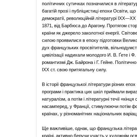
політичних сутичках позначилися в літературн
багатій прозі і публіцистиці епохи Освіти, щ
демократії, революційній літературі ІХХ—ХХ с
1871, від Барбюса до Арагону. Протягом ст
країни як джерело заколотної енергії. Світо
силою проявилися в епоху підготовки Великої
дух французьких просвітителів, вільнодумст
цивілізації надихали молодого И. В. Ґете і
романтизмі Дж. Байрона і Г. Гейне. Політичн
ІХХ ст. свою притягальну силу.
В історії французької літератури різних епох 
програми і практика цих шкіл приймали вираз
натуралізм, а потім і літературні течії «кінц
насамперед, у Франції, стимулюючи потім фо
країнах, у різноманітних національних варіац
Ще важливіше, однак, що французька літерат
країні, активно беручи участь у художнім осво