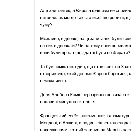
Але хай там як, а Європа фашизм не сприйнял
питання: як могло так статися! що робити, 
чуму?
Можливо, відповіді на ці запитання були та
на них відповісти? Чи не тому вони переважно
вони були просто не здатні були позбирати?
Та був поміж них один, що став совістю Захо
створив міф, який допоміг Європі боротися,
неможливою.
Доля Альбера Камю нерозривно пов'язана з у
половині минулого століття.
Французький есеїст, письменник і драматург
Мондові, в Алжирі, в родині сільськогоспод
походженням, котрий загинув на Марні в часи