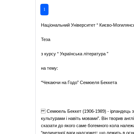
1
Національний Університет “ Києво-Могилянсь
Теза
з курсу “ Українська література ”
на тему:
“Чекаючи на Годо” Семюеля Беккета
Семюель Беккет (1906-1989) - ірландець за 
культурами і навіть мовами”. Він творив анг
сказати до якого саме богемного кола належ
“величезної ваги надсюжет: що лежить в осно