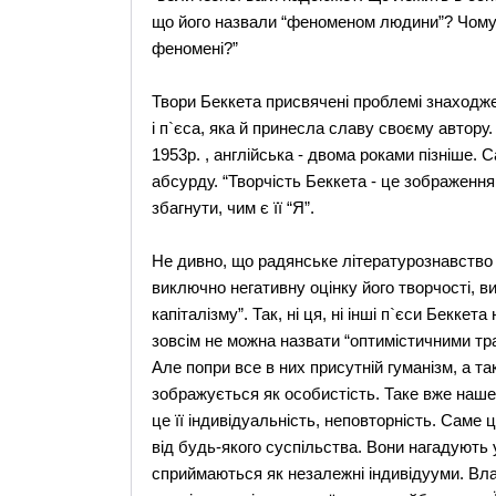
що його назвали “феноменом людини”? Чому 
феномені?”
Твори Беккета присвячені проблемі знаходжен
і п`єса, яка й принесла славу своєму автору
1953р. , англійська - двома роками пізніше.
абсурду. “Творчість Беккета - це зображення
збагнути, чим є її “Я”.
Не дивно, що радянське літературознавство
виключно негативну оцінку його творчості, в
капіталізму”. Так, ні ця, ні інші п`єси Бекке
зовсім не можна назвати “оптимістичними тра
Але попри все в них присутній гуманізм, а 
зображується як особистість. Таке вже наше,
це її індивідуальність, неповторність. Саме ц
від будь-якого суспільства. Вони нагадують 
сприймаються як незалежні індивідууми. Вла