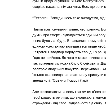
сумнів щодо існування їхнього майбутнього. 
скоріше пасивна, ніж активна. Все, що вони 
“Естрогон. Завжди щось таке вигадуємо, від ч
Навіть їхнє існування уявне, несправжнє. Вон
думки про смерть відкидаються єдиним аргум
в них було , є і буде. В навколишньому світі 
єдиною константою залишається лише необхі
Естрагон і Владімір марнують свої дні з ран
Годо не прийшов. До чого ж може привести т
такі плачевні, як можна було б очікувати. Дід
палітрою людських почуттів і переживань. Але
їхнього становища виливається у приступи сл
зненависті. (Сцени з Поццо і Лакі)
Але не зважаючи на весь трагізм ця п`єса не
герої кидають репліки, що викликають мимов
страждають від своєї відірваності від світу. 