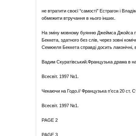
не втратити своєї “самості” Естрагон і Владі
обмежити втручання в нього інших.
На зміну мовному буянню Джеймса Джойса п
Беккета, здатного без слів, через зовні комі
Семюеля Беккета справді досить лаконічні, в
Вадим Скуратівський.Французька драма в нашо
Всесвіт. 1997 №1.
Чекаючи на Годо.// Французька п’єса 20 ст. Ст
Всесвіт. 1997 №1.
PAGE 2
PAGE 3