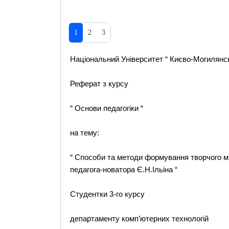
1
2
3
Національний Університет “ Києво-Могилянсь
Реферат з курсу
“ Основи педагогіки “
на тему:
“ Способи та методи формування творчого ми
педагога-новатора Є.Н.Ільіна “
Студентки 3-го курсу
департаменту комп’ютерних технологій