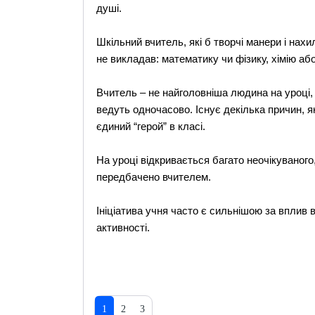
душі.
Шкільний вчитель, які б творчі манери і нахи
не викладав: математику чи фізику, хімію або
Вчитель – не найголовніша людина на уроці, а
ведуть одночасово. Існує декілька причин, я
єдиний “герой” в класі.
На уроці відкривається багато неочікуваного, 
передбачено вчителем.
Ініціатива учня часто є сильнішою за вплив 
активності.
1
2
3