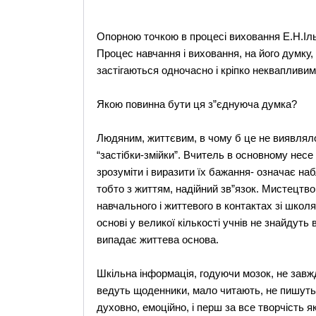
Опорною точкою в процесі виховання Е.Н.Іль
Процес навчання і виховання, на його думку, 
застігаються одночасно і кріпко неквапливим
Якою повинна бути ця з”єднуюча думка?
Людяним, життєвим, в чому б це не виявлял
“застібки-змійки”. Вчитель в основному несе 
зрозуміти і виразити їх бажання- означає наб
тобто з життям, надійний зв”язок. Мистецтво
навчального і життевого в контактах зі школ
основі у великої кількості учнів не знайдуть 
випадає життева основа.
Шкільна інформація, годуючи мозок, не завжд
ведуть щоденники, мало читають, не пишуть 
духовно, емоційно, і перш за все творчість 