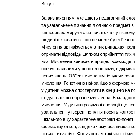
Вступ.
За визначенням, яке дають педагогічний сло
та узагальнене пізнання людиною предметів і 
відносинах. Беручи свій початок в чуттєвому
людині пізнавати те, що не може бути безпо
Мислення активізується в тих випадках, кол
отримати відповідь шляхом сприйняття тих чи
них. Мислення виникає в процесі взаємодії 
оперує наявними у нього знаннями, відкрива
нових знань. Об”єкт мислення, існуючи реал
мислення. Генетично найранішою формою мис
у дитини можна спостерігати в кінці 1-го на 
слідує наочно-образне мислення. В младшом
мислення. У дитини розумові операції ще по
узагальнені, утворені поняття носять конкре
шкільного віку характерне абстрактно-понят
формалізуються, завдяки чому розширюється 
нових ситуаціях. Формуються такі якості мисл