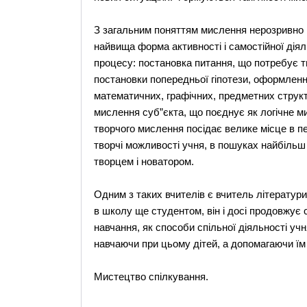
З загальним поняттям мислення нерозривно п
найвища форма активності і самостійної діял
процесу: постановка питання, що потребує тв
постановки попередньої гіпотези, оформленн
математичних, графічних, предметних струк
мислення суб”єкта, що поєднує як логічне м
творчого мислення посідає велике місце в пе
творчі можливості учня, в пошуках найбільш
творцем і новатором.
Одним з таких вчителів є вчитель літератур
в школу ще студентом, він і досі продовжує
навчання, як способи спільної діяльності учн
навчаючи при цьому дітей, а допомагаючи їм
Мистецтво спілкування.