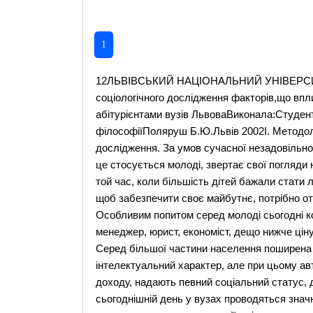
1
12ЛЬВІВСЬКИЙ НАЦІОНАЛЬНИЙ УНІВЕРСИТЕТім. ІВАНА ФРАНКАкафедра психологіїПрограма соціологічного дослідження факторів,що впливають на вибір платної форми навчання абітурієнтами вузів ЛьвоваВиконала:Студентка ФФП-21 СМисик Х.Прийняв:Доцент кафедри філософіїПоляруш Б.Ю.Львів 2002I. Методологічна частина.1.1. Обгрунтування проблеми дослідження. За умов сучасної незадовільної економічної ситуації в країні, багато хто, а особливо це стосується молоді, звертає свої погляди на престижні та високооплачувані професії. Уже минув той час, коли більшість дітей бажали стати лікарями або вчителями. Реалії показують, що для того, щоб забезпечити своє майбутнє, потрібно отримувати спеціальності інших спрямувань. Особливим попитом серед молоді сьогодні користуються професійні спеціальності такі, як менеджер, юрист, економіст, дещо нижче цінуються спеціальності перекладача, психолога і т. п. Серед більшої частини населення поширена думка, що дані професії носять, як правило, суто інтелектуальний характер, але при цьому автоматично забезпечують високий рівень матеріального доходу, надають певний соціальний статус, дозволяють досягти добробуту. Ось чому, на сьогоднішній день у вузах проводяться значні набори на факультетах міжнародних відносин, менеджменту, юриспруденції, які можливо, через деякий час будуть перевищувати набори на факультети прикладних спеціальностей. Звідси випливає проблема платної форми навчання, адже більша частина студентів, котрі навчаються на платній формі навчання припадає саме на престижні факультети. Проблема у цьому питанні полягає, по-перше, в тому, що якщо потік на факультети престижних інтелектуальних професій буде продовжуватися, то в майбутьньому ринок праці буде значно перенасичений такими спеціалістами. Зрозуміло, що якщо на ринку праці буде така чисельність менеджерів, яка перевищує попит на них, то це зумовить проблему працевлаштування для випускників вузів. У виграшному становищі виявляться ті, хто має певні переваги такі, як досвід роботи, додаткове знання комп'ютера, іноземних мов, поглиблене знання певної галузі для якої потрібен спеціаліст, друга спеціальність тощо. Враховуючи всі вищевказані фактори зазначимо, що в даній ситуації через кілька років або й раніше можливий другий "професійний бум", коли почнеться масова перекваліфікація спеціалістів з вищою освітою, тепер вже на спеціальності прикладного призначення.По-друге, різноманіття форм і типів навчання приводить до сильної диференціації навичок і знань випускників різних навчальних закладів одного рівня освіти і профілю. Також існують істотні розходження у внутрішніх вимогах до підготовки, здачі предметів у різних навчальних закладах. Усе це обумовлює великі розходження в рівні підготовки фахівців - випускників даних навчальних закладів.1.2. Мета дослідження.Виявити причини, які спонукають абітурієнтів вузів Львова обирати платну форму навчання. Розробити практичні рекомедації щодо подолання негативних установок, стереотипів при виборі форми навчання. Також виявити напрямок, за яким варто вдосконалювати роботу навчальним закладам з безкоштовною формою навчання.1.3. Завдання дослідження.1.3.1. Виявити фактори, що впливають на вибір абітурієнтами платно форми навчання :· Виявити, яку роль у виборі форми навчання відіграють обєктивні чинники: соціальні, економічні, демографічні.· Зясувати, яким чином на на вибір форми навчання впливають факори субєктивног характеру: цінності, орієнтації, установки, очікування.1.3.2. Виявити як впливає “престижність”/ “непрестижність” обраного фаху на вибір форми навчання.1.2.3. Розробити практичні рекомендації щодо подолання негативних установок, стереотипів при виборі форми навчання. 1.4. Об'єкт і предмет дослідження.Об'єкт дослідження - студенти перших курсів вищих навчальних закладів Львова (ЛНУ ім. І. Франка, ЛНУ “Львівська Політехніка”, Українська Академія Друкарств, ЛДМУ ім. Данила Галицького).Предмет дослідження - причини, що спонукають абітурієнтів вибрати ту чи іншу форму навчання (платну чи безоплатну).1.5. Інтерпретація базових понять.Освіта- сукупність знань , отриманих у навчальному закладі (вища освіта,середня технічна, середня спеціальна, середня, неповна середня).Абітурієнт (від.лат. abituriens (abiturientis) - той, що збирається йти)- всупник до вищого чи середнього спеціального навчальног закладу; людина, що бажає продовжити навчання, що має волю вибору спеціальності, навчального закладу і форми навчання. Форма навчання: · платна - як така, що оплачується самам студентом, його батьками, родичами, підприємствами по перерахунку, спонсорами та ін.· безоплат