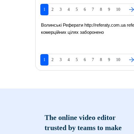
1
2
3
4
5
6
7
8
9
10
Волинські Реферати http://referaty.com.ua refer
комерційних цілях заборонено
1
2
3
4
5
6
7
8
9
10
The online video editor
trusted by teams to make