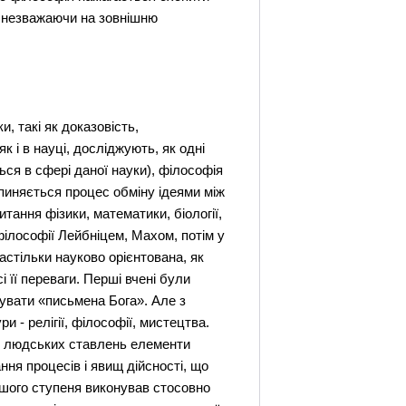
ь, незважаючи на зовнішню
и, такі як доказовість,
 і в науці, досліджують, як одні
ься в сфері даної науки), філософія
упиняється процес обміну ідеями між
тання фізики, математики, біології,
 філософії Лейбніцем, Махом, потім у
стільки науково орієнтована, як
і її переваги. Перші вчені були
рувати «письмена Бога». Але з
 - релігії, філософії, мистецтва.
и з людських ставлень елементи
ння процесів і явищ дійсності, що
іншого ступеня виконував стосовно