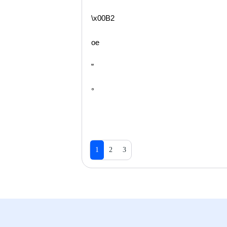
\x00B2
oe
”
°
1
2
3