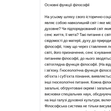
Основні функції філософії
На усьому шляху свого історично-соціа
являє собою навколишній світ і яке мі
духовне? Чи підпорядкований світ яки
сенс життя, її мета? Такі питання є с
свідомості до матерії, духу до природ
філософії, тому що через ставлення лю
світі, його призначення, сенс існува
питанням філософії, до нього зводяться
світоглядна функція філософії. |На ві
і зв'язку. Гносеологічна функція філо
об'єкта і суб'єкта пізнання, виявляєт
інші гносеологічні питання. Кожна філ
загальні, обгрунтовані окремі і загал
висновки спеціальних наук, обєднуючи 
на інші галузі духовної культури, вклю
Філософська система не тільки висуває