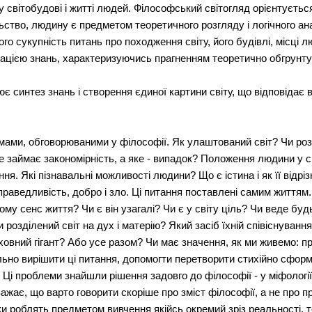
 у світобудові і житті людей. Філософський світогляд орієнтуєтьс
ьство, людину є предметом теоретичного розгляду і логічного ан
ого сукупність питань про походження світу, його будівлі, місці лю
ацією знань, характеризуючись прагненням теоретично обгрунту
є синтез знань і створення єдиної картини світу, що відповідає
ами, обговорюваними у філософії. Як улаштований світ? Чи роз
е займає закономірність, а яке - випадок? Положення людини у с
я. Які пізнавальні можливості людини? Що є істина і як її відр
справедливість, добро і зло. Ці питання поставлені самим життям
му сенс життя? Чи є він узагалі? Чи є у світу ціль? Чи веде будь
розділений світ на дух і матерію? Який засіб їхній співіснуван
ховний гігант? Або усе разом? Чи має значення, як ми живемо: 
ьно вирішити ці питання, допомогти перетворити стихійно сформо
Ці проблеми знайшли рішення задовго до філософії - у міфології,
ажає, що варто говорити скоріше про зміст філософії, а не про 
уки роблять предметом вивчення якійсь окремий зріз реальності,