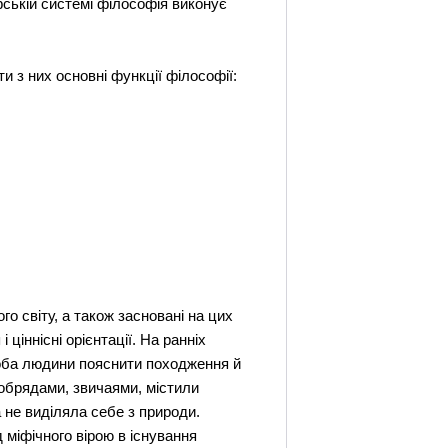
фській системі філософія виконує
 з них основні функції філософії:
го світу, а також засновані на цих
іннісні орієнтації. На ранніх
роба людини пояснити походження й
 обрядами, звичаями, містили
а не виділяла себе з природи.
д міфічного вірою в існування