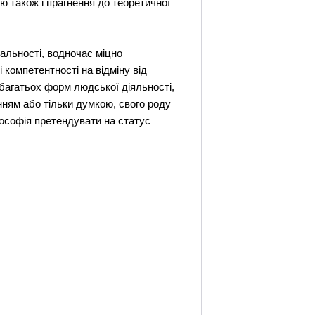
кою також і прагнення до теоретичної
ральності, водночас міцно
компетентності на відміну від
багатьох форм людської діяльності,
нням або тільки думкою, свого роду
лософія претендувати на статус