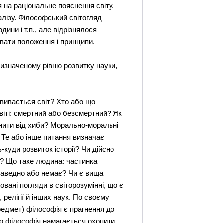
я на раціональне пояснення світу.
алізу. Філософський світогляд
дини і т.п., але відрізнялося
вати положення і принципи.
 визначеному рівню розвитку науки,
вивається світ? Хто або що
віті: смертний або безсмертний? Як
ізнити від хиби? Морально-моральні
. Те або інше питання визначає
-куди розвиток історії? Чи дійсно
ня? Що таке людина: частинка
праведно або немає? Чи є вища
вані погляди в світорозумінні, що є
 релігії й інших наук. По своєму
предмет) філософія є прагнення до
 то філософія намагається охопити