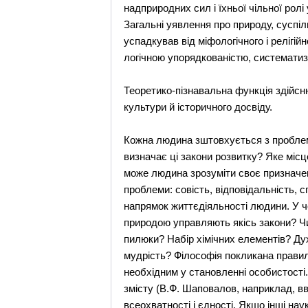
надприродних сил і їхньої чільної ролі
Загальні уявлення про природу, суспіл
успадкував від міфологічного і релігійн
логічною упорядкованістю, систематиз
Теоретико-пізнавальна функція здійсню
культури й історичного досвіду.
Кожна людина зштовхується з проблем
визначає ці закони розвитку? Яке місц
може людина зрозуміти своє призначенн
проблеми: совість, відповідальність, 
напрямок життєдіяльності людини. У чо
природою управляють якісь закони? Чи 
пилюки? Набір хімічних елементів? Ду
мудрість? Філософія покликана правил
необхідним у становленні особистості. 
змісту (В.Ф. Шаповалов, наприклад, вв
всеохватності і єдності. Якщо інші на