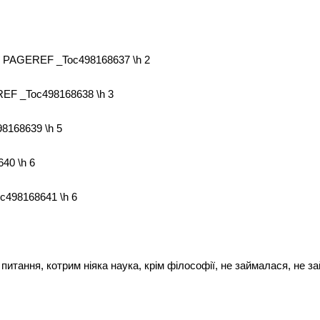
ії PAGEREF _Toc498168637 \h 2
EF _Toc498168638 \h 3
8168639 \h 5
40 \h 6
c498168641 \h 6
 питання, котрим ніяка наука, крім філософії, не займалася, не з