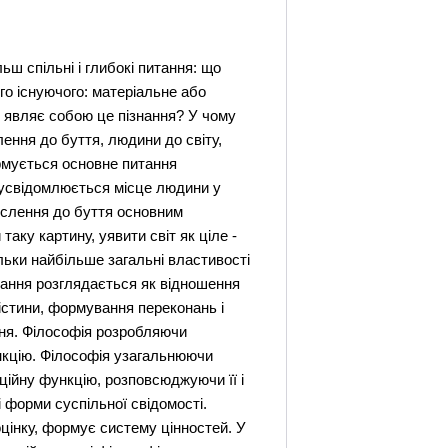
ш спільні і глибокі питання: що
го існуючого: матеріальне або
о являє собою це пізнання? У чому
лення до буття, людини до світу,
ормується основне питання
і усвідомлюється місце людини у
мислення до буття основним
таку картину, уявити світ як ціле -
льки найбільше загальні властивості
знання розглядається як відношення
 істини, формування переконань і
ння. Філософія розробляючи
ункцію. Філософія узагальнюючи
аційну функцію, розповсюджуючи її і
ні форми суспільної свідомості.
оцінку, формує систему цінностей. У