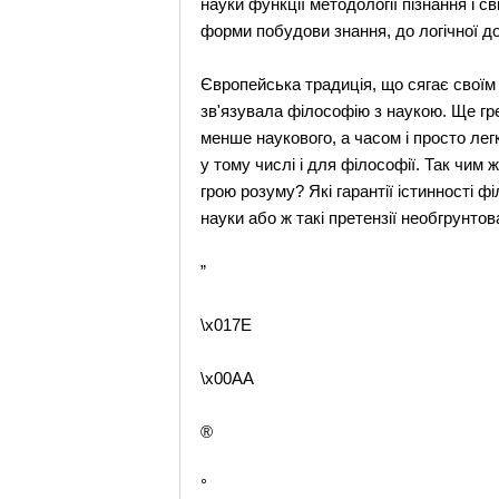
науки функції методології пізнання і с
форми побудови знання, до логічної до
Європейська традиція, що сягає своїм 
зв'язувала філософію з наукою. Ще гр
менше наукового, а часом і просто ле
у тому числі і для філософії. Так чим
грою розуму? Які гарантії істинності 
науки або ж такі претензії необгрунтова
”
\x017E
\x00AA
®
°