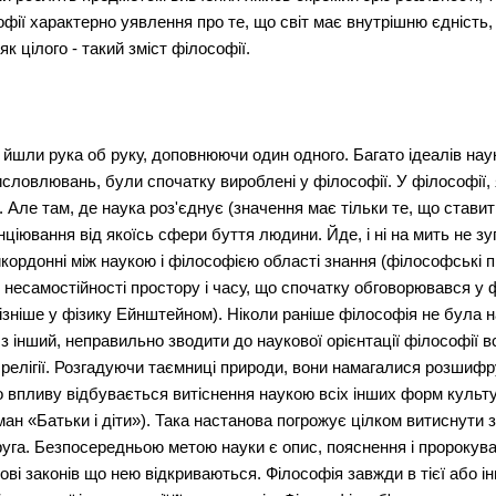
софії характерно уявлення про те, що світ має внутрішню єдніст
як цілого - такий зміст філософії.
а йшли рука об руку, доповнюючи один одного. Багато ідеалів наук
овлювань, були спочатку вироблені у філософії. У філософії, як
ле там, де наука роз'єднує (значення має тільки те, що ставит
нціювання від якоїсь сфери буття людини. Йде, і ні на мить не з
ордонні між наукою і філософією області знання (філософські пи
і, несамостійності простору і часу, що спочатку обговорювався у
зніше у фізику Ейнштейном). Ніколи раніше філософія не була на
 з інший, неправильно зводити до наукової орієнтації філософії вс
в і релігії. Розгадуючи таємниці природи, вони намагалися розшиф
о впливу відбувається витіснення наукою всіх інших форм культури
ман «Батьки і діти»). Така настанова погрожує цілком витиснут
руга. Безпосередньою метою науки є опис, пояснення і пророкува
ові законів що нею відкриваються. Філософія завжди в тієї або 