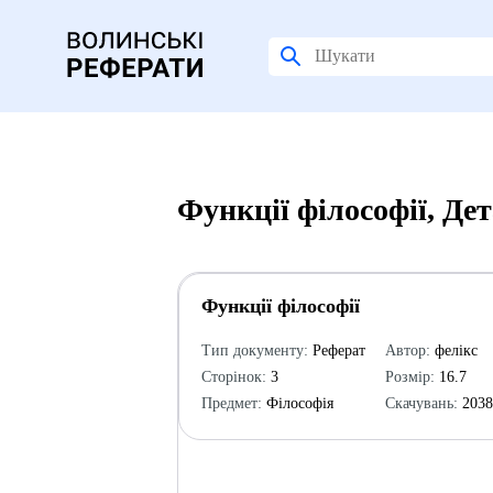
Функції філософії, Де
Функції філософії
Тип документу:
Реферат
Автор:
фелікс
Сторінок:
3
Розмір:
16.7
Предмет:
Філософія
Скачувань:
203