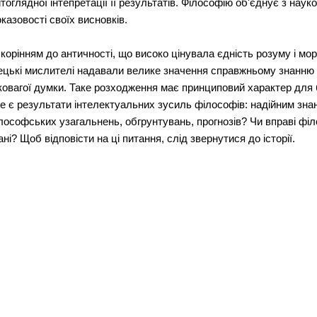
вітоглядної інтепретації її результатів. Філософію об'єднує з нау
казовості своїх висновків.
корінням до античності, що високо цінувала єдність розуму і мо
ецькі мислителі надавали велике значення справжньому знанню і 
гковагої думки. Таке розходження має принциповий характер для 
 же є результати інтелектуальних зусиль філософів: надійним зна
філософських узагальнень, обгрунтувань, прогнозів? Чи вправі фі
ні? Щоб відповісти на ці питання, слід звернутися до історії.