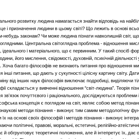
льного розвитку людина намагається знайти відповідь на найбіль
сце і призначення людини в цьому світі? Що лежить в основі всьо
м-небудь законам? Чи може людина пізнати навколишній світ, щ
вітоглядними. Центральна світоглядна проблема - відношення мис
и, ідеального і матеріального, що є первинним. У такий спосіб ф
дини, його мислення, свідомості, духовній, психічній діяльност
ння. Хоча багато філософів не визнають питання про відношення 
 інші питання, що дають у сукупності цілісну картину світу. Дати 
дміну від інших наук філософія виключає подробиці, виділяючи ті
софії складається у вивченні відношення “світ-людина”. Теорія пі
ься зв'язок почуттєвого і раціонального, досліджуються проблеми
ософська концепція є поглядом на світ, являє собою метод пізна
ьнонаукові методи пізнання - виконує тим самим методологічну ф
їх на основі своїх філософій і методів пізнання - виконує інтегр
чаючи політичні, правові, моральні, естетичні, релігійно-атеїстич
 й обгрунтовує теоретичні положення, але й інтепретує їх, дає 