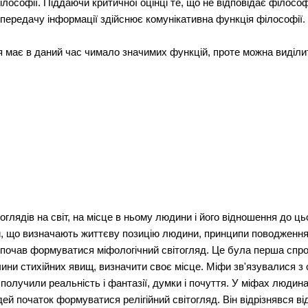
лософії. Піддаючи критичної оцінці те, що не відповідає філосо
 передачу інформації здійснює комунікативна функція філософії.
 має в даний час чимало значимих функцій, проте можна виділити
глядів на світ, на місце в ньому людини і його відношення до цьо
, що визначають життєву позицію людини, принципи поводження і ц
й почав формуватися міфологічний світогляд. Це була перша сп
ичини стихійних явищ, визначити своє місце. Міфи зв'язувалися з
сполучили реальність і фантазії, думки і почуття. У міфах людин
ей початок формуватися релігійний світогляд. Він відрізнявся ві