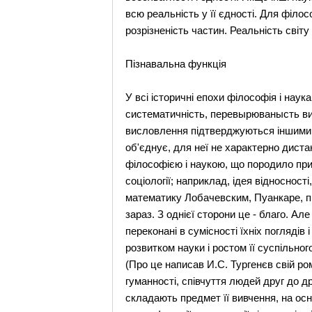
всю реальність у її єдності. Для філо
розрізненість частин. Реальність світу 
Пізнавальна функція
У всі історичні епохи філософія і наук
систематичність, перевырюванысть висл
висловлення підтверджуються іншими. А
об'єднує, для неї не характерно диста
філософією і наукою, що породило прик
соціології; наприклад, ідея відносност
математику Лобачевским, Пуанкаре, пі
зараз. З однієї сторони це - благо. Але
переконані в сумісності їхніх погляді
розвитком науки і ростом її суспільног
(Про це написав И.С. Тургенєв свій ро
гуманності, співчуття людей друг до д
складають предмет її вивчення, на осн