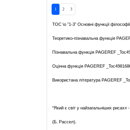
1
2
3
TOC \o "1-3" Основні функції філософ
Теоретико-пізнавальна функція PAGER
Пізнавальна функція PAGEREF _Toc49
Оцінна функція PAGEREF _Toc4981686
Використана література PAGEREF _To
“Який є світ у найзагальніших рисах» -
(Б. Рассел).