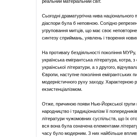
реальний матеріальний світ.
Сьогодні драматургічна нива національного 
діаспори була б неповною. Солідно репрезен
угруповання митців, що має своє неповторне
синтезу сприймань, уявлень і творення нових
На противагу бездіяльності покоління МУРу,
українська емігрантська література, котра, 
української літератури, а з другого, відчувал
Європи, наступне покоління емігрантських п
модерністичного руху заходу. Характерною р
екзистенціалізмом.
Отже, причиною появи Нью-Йоркської групи в 
народництво і традиціоналізм її попередників
літератури чужомовних суспільств, що їх ото
вся вона була означена елементами літератур
часу було модерним. З них найбільше вплив