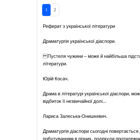
1
2
Реферат з української літератури
Драматургія української діаспори.
Пустеля чужини – може й найбільша підстав
літератури.
Юрій Косач.
Драма в літературі української діаспори, мо
відбиток її незвичайної долі...
Лариса Залеська-Онишкевич.
Драматургія діаспори сьогодні повертається
побутуванням в різних, подекуди протилежни