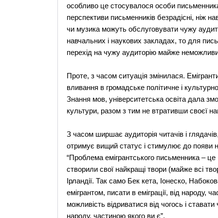
особливо це стосувалося особи письменника
перспективи письменників безрадісні, ніж нав
чи музика можуть обслуговувати чужу аудито
навчальних і наукових закладах, то для пись
перехід на чужу аудиторію майже неможливи
Проте, з часом ситуація змінилася. Емігрант
вливання в громадське політичне і культурн
Знання мов, університетська освіта дала змо
культури, разом з тим не втративши своєї на
З часом ширшає аудиторія читачів і глядачів
отримує вищий статус і стимулює до появи н
“Проблема емігрантського письменника – це
створили свої найкращі твори (майже всі тво
Ірландії. Так само Бек кета, Іонеско, Набоков
емігрантом, писати в еміграції, від народу, ч
можливість відриватися від чогось і ставати
народу, частиною якого ви є”.