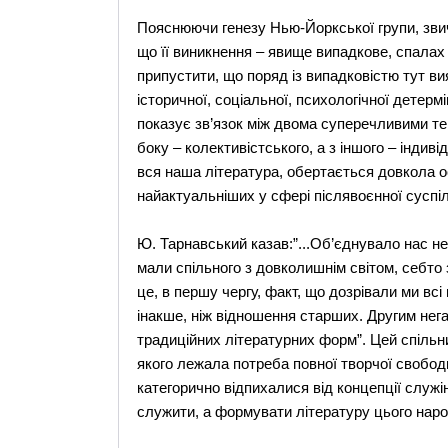
Пояснюючи генезу Нью-Йоркської групи, звич
що її виникнення – явище випадкове, спалах
припустити, що поряд із випадковістю тут ви
історичної, соціальної, психологічної детермі
показує зв’язок між двома суперечливими те
боку – колективістського, а з іншого – індиві
вся наша література, обертається довкола осі
найактуальніших у сфері післявоєнної суспіл
Ю. Тарнавський казав:”...Об’єднувало нас не 
мали спільного з довколишнім світом, себто
це, в першу чергу, факт, що дозрівали ми всі
інакше, ніж відношення старших. Другим нег
традиційних літературних форм”. Цей спільн
якого лежала потреба повної творчої свободи
категорично відпихалися від концепції служі
служити, а формувати літературу цього наро