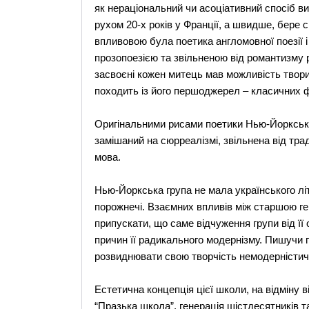
як нераціональний чи асоціативний спосіб в
рухом 20-х років у Франції, а швидше, бере 
впливовою була поетика англомовної поезії і
прозопоезією та звільненою від романтизму 
засвоєні кожен митець мав можливість творит
походить із його першоджерел – класичних ф
Оригінальними рисами поетики Нью-Йорксько
замішаний на сюрреалізмі, звільнена від тра
мова.
Нью-Йоркська група не мала українського літ
порожнечі. Взаємних впливів між старшою ге
припускати, що саме відчуження групи від її
причин її радикального модернізму. Пишучи 
розвиднювати свою творчість немодерністи
Естетична концепція цієї школи, на відміну в
“Празька школа”, генерація шістдесятників т