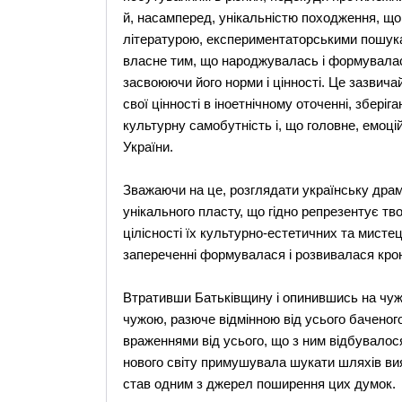
й, насамперед, унікальністю походження, що
літературою, експериментаторськими пошукам
власне тим, що народжувалась і формувалас
засвоюючи його норми і цінності. Це зазвич
свої цінності в іноетнічному оточенні, збері
культурну самобутність і, що головне, емоцій
України.
Зважаючи на це, розглядати українську драм
унікального пласту, що гідно репрезентує тв
цілісності їх культурно-естетичних та мист
запереченні формувалася і розвивалася крон
Втративши Батьківщину і опинившись на чужи
чужою, разюче відмінною від усього баченог
враженнями від усього, що з ним відбувалося 
нового світу примушувала шукати шляхів вия
став одним з джерел поширення цих думок.