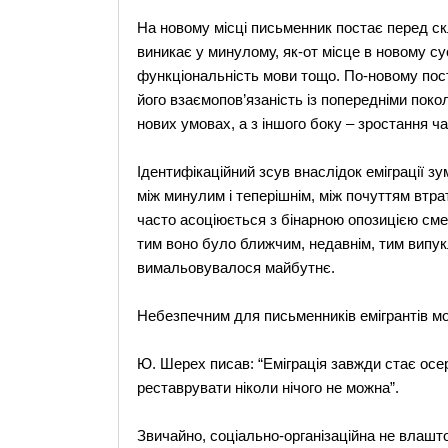
На новому місці письменник постає перед ск
виникає у минулому, як-от місце в новому су
функціональність мови тощо. По-новому поста
його взаємопов’язаність із попередніми поко
нових умовах, а з іншого боку – зростання ча
Ідентифікаційний зсув внаслідок еміграції з
між минулим і теперішнім, між почуттям втрат
часто асоціюється з бінарною опозицією см
тим воно було ближчим, недавнім, тим випу
вимальовувалося майбутнє.
Небезпечним для письменників емігрантів мо
Ю. Шерех писав: “Еміграція завжди стає осе
реставрувати ніколи нічого не можна”.
Звичайно, соціально-організаційна не влашто