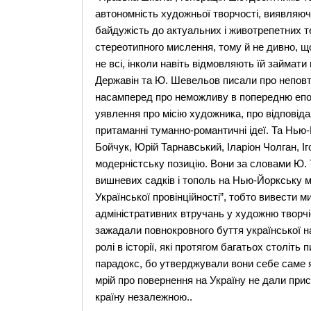
автономність художньої творчості, виявляючи
байдужість до актуальних і животрепетних т
стереотипного мислення, тому й не дивно, 
не всі, інколи навіть відмовляють їй займати
Державін та Ю. Шевельов писали про неповт
насамперед про неможливу в попередню епох
уявлення про місію художника, про відповідал
притаманні туманно-романтичні ідеї. Та Нью-Й
Бойчук, Юрій Тарнавський, Іларіон Чолган, І
модерністську позицію. Вони за словами Ю.
вишневих садків і тополь на Нью-Йоркську 
Української провінційності”, тобто вивести м
адміністративних втручань у художню творчі
зажадали повнокровного буття української на
ролі в історії, які протягом багатьох століть
парадокс, бо утверджували вони себе саме я
мрій про повернення на Україну не дали при
країну незалежною..