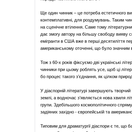
Ще один чинник – це потреба естетичного ви
контемплативні, для роздумувань. Таким чи
на сценічне втілення. Саме тому літературни
дає змогу автору на більшу свободу вияву св
емігранти в США вже в перші десятиліття пер
американському оточенні, що було значним в
Тож з 60-х років фіксуємо дві українські літер
чинники при цьому роблять усе, щоб ці літер
бо процес такого з’єднання, як цілком приро
У діаспорній літературі завершують творчий 
землі, а водночас з’являється нова хвиля л
групи. Здебільшого космополітичного спряму
задіяних західно - європейській та американс
Типовим для драматургії діаспори є те, що ба