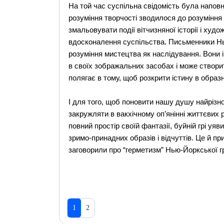
На той час суспільна свідомість була напов
розуміння творчості зводилося до розуміння
змальовувати події вітчизняної історії і ху
вдосконалення суспільства. Письменники Нь
розуміння мистецтва як наслідування. Вони 
в своїх зображальних засобах і може створи
полягає в тому, щоб розкрити істину в образн
І для того, щоб поновити нашу душу найрізн
закружляти в вакхічному оп’янінні життєвих 
повний простір своїй фантазії, буйній грі у
зримо-принадних образів і відчуттів. Це й пр
заговорили про “герметизм” Нью-Йоркської гру
1
2