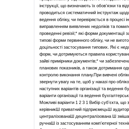
інструкції, що визначають їх обов'язки та ві
проводиться систематичний інструктаж щодо
ведення обліку, чи перевіряється в процесі 
виправленням виявлених недоліків та помило
проведенні ревізії;* які форми документації
типові форми первинного обліку, чи не виго
доцільності застосування типових. Які є нед
форм, чи дотримуються правила користування
зайві примірники документів;* чи забезпечена
планових показників, а також дотримання одн
контролю виконання плану.При вивчені облік
звернути увагу на те, щоб у наказі про облі
наступних варіантів організації та ведення б
варіанти організації та ведення бухгалтерсь
Можливі варіанти 1 2 3 1 Вибір суб'єкта, щ
керівникШ приватний підприємецьШ аудиторс
централізованаШ децентралізована Ш змішан
ручнаШ із застосуванням комп'ютерної техні