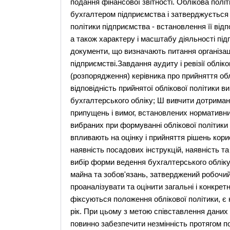
подання фінансової звітності. Облікова пол
бухгалтером підприємства і затверджується й
політики підприємства - встановлення її від
а також характеру і масштабу діяльності пі
документи, що визначають питання організаці
підприємстві.Завдання аудиту і ревізії облік
(розпорядження) керівника про прийняття об
відповідність прийнятої облікової політики
бухгалтерського обліку; Ш вивчити дотриманн
припущень і вимог, встановлених нормативн
вибраних при формуванні облікової політики 
впливають на оцінку і прийняття рішень кори
наявність посадових інструкцій, наявність т
вибір форми ведення бухгалтерського обліку
майна та зобов'язань, затверджений робочий
проаналізувати та оцінити загальні і конкрет
фіксуються положення облікової політики, є
рік. При цьому з метою співставлення даних
повинно забезпечити незмінність протягом п