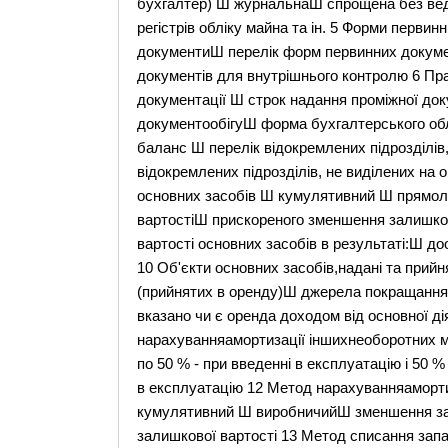
бухгалтер) Ш журнальнаШ спрощена без вед
регістрів обліку майна та ін. 5 Форми первин
документиШ перелік форм первинних докуме
документів для внутрішнього контролю 6 Пра
документації Ш строк надання проміжної до
документообігуШ форма бухгалтерського облі
баланс Ш перелік відокремлених підрозділів
відокремлених підрозділів, не виділених на
основних засобів Ш кумулятивний Ш прямол
вартостіШ прискореного зменшення залишково
вартості основних засобів в результаті:Ш до
10 Об'єкти основних засобів,надані та прийн
(прийнятих в оренду)Ш джерела покращання
вказано чи є оренда доходом від основної д
нарахуванняамортизації іншихнеоборотних 
по 50 % - при введенні в експлуатацію і 50 
в експлуатацію 12 Метод нарахуванняаморти
кумулятивний Ш виробничийШ зменшення за
залишкової вартості 13 Метод списання запас