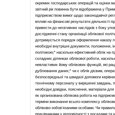
окремих господарських операцій та оцінки ма
звітний рік повинна бути відображена у Прим
підприємством вимог щодо законодавчої регла
впливі на фінансові результати діяльності пі
привести до негативних наслідків з боку у
дослідженні стану організації облікової полі
дотримується порядок оформлення наказу про
необхідні внутрішні документи, положення, і
політикою;* наскільки ефективний облік на п
складних ділянках облікової роботи, наскіль
невластивих йому облікових функцій, які р
дублювання даних;* чи є облік дієвим, опера
безпосередньої та швидкої допомоги керівни
технічному персоналу у вирішенні завдань,
необхідні довідки, пояснення, матеріали для 
як організована облікова робота на підприєм
терміни виконання всього комплексу облікови
обліково-зобов'язаними особами. Чи правиль
працівниками у відповідності з посадами та 