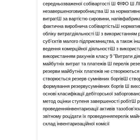
середньозваженої собівартості Ш ФІФО Ш Л
незавершеноговиробництва Ш за нормативн
витратШ за вартістю сировини, напівфабрикат
фактична виробнича собівартістьШ нормативн
обліку витратдіяльності Ш з використанням 
суб'єктів малого підприємництва, а також інш
ведення комерційної діяльностіШ з використ
використанням рахунків класу 9 "Витрати ді
майбутніх витрат та платежів Ш перелік ре
резерви майбутніх платежів не створюються
створюється резерв сумнівних боргівШ ство
формування резервусумнівних боргів Ш вихо
основі класифікації дебіторської заборгова
метод оцінки ступеня завершеності робітШ р
проведенняінвентаризації активів тазобов'яз
звітному роцідати їх проведенняперелік май
склад інвентаризаційної комісії