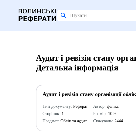
Аудит і ревізія стану орга
Детальна інформація
Аудит і ревізія стану організації облі
Тип документу:
Реферат
Автор:
фелікс
Сторінок:
1
Розмір:
10.9
Предмет:
Облік та аудит
Скачувань:
2444