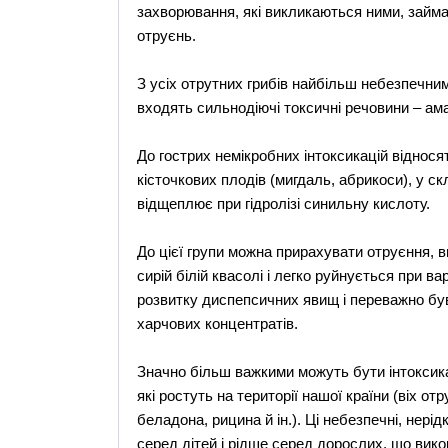
захворювання, які викликаються ними, займ
отруєнь.
З усіх отрутних грибів найбільш небезпечним
входять сильнодіючі токсичні речовини – ама
До гострих немікробних інтоксикацій віднос
кісточкових плодів (мигдаль, абрикоси), у ск
відщеплює при гідролізі синильну кислоту.
До цієї групи можна прирахувати отруєння, в
сирій білій квасолі і легко руйнується при в
розвитку диспепсичних явищ і переважно був
харчових концентратів.
Значно більш важкими можуть бути інтоксика
які ростуть на території нашої країни (віх от
беладона, рицина й ін.). Ці небезпечні, нері
серед дітей і рідше серед дорослих, що вик