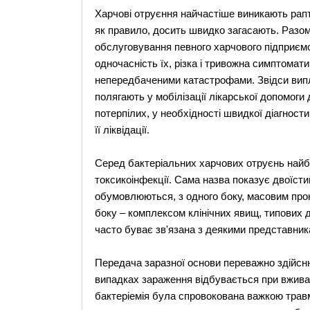
Харчові отруєння найчастіше виникають рапто
як правило, досить швидко загасають. Разом
обслуговування певного харчового підприєм
одночасність їх, різка і тривожна симптомат
непередбаченими катастрофами. Звідси випли
полягають у мобілізації лікарської допомоги
потерпілих, у необхідності швидкої діагност
її ліквідації.
Серед бактеріальних харчових отруєнь найбі
токсикоінфекції. Сама назва показує двоїсти
обумовлюються, з одного боку, масовим прони
боку – комплексом клінічних явищ, типових 
часто буває зв'язана з деякими представни
Передача заразної основи переважно здійсню
випадках зараження відбувається при вживанн
бактеріемія була спровокована важкою трав