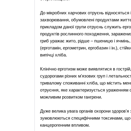
До мікробних харчових отруєнь відносяться і
захворювання, обумовлені продуктами життєд
прикладом даної групи отруєнь служить ерг
продуктів рослинного походження, заражених
гриб уражає жито, рідше – пшеницю і ячмінь,
(ерготамін, ергометрин, ергобазин і ін.), стій
випічці хліба.
Клінічно ерготизм може виявлятися в гострі
судорогами різних м'язових груп і летальнос
тривалому споживанні хліба, що містить менш
отруєння, яке характеризується ураженням с
можливим розвитком гангрени.
Дуже велика увага органів охорони здоров'я
зумовлюються специфічними токсинами, що 
канцерогенним впливом.