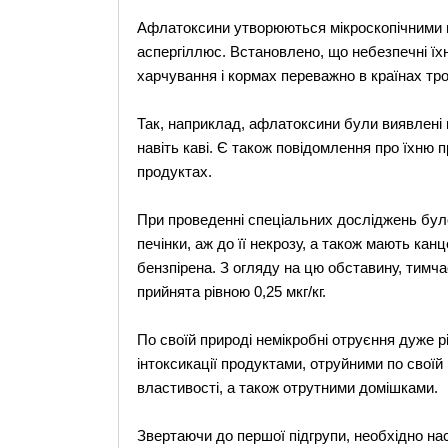
Афлатоксини утворюються мікроскопічними г
аспергіллюс. Встановлено, що небезпечні їхн
харчування і кормах переважно в країнах тро
Так, наприклад, афлатоксини були виявлені в 
навіть каві. Є також повідомлення про їхню пр
продуктах.
При проведенні спеціальних досліджень бу
печінки, аж до її некрозу, а також мають ка
бензпірена. З огляду на цю обставину, тим
прийнята рівною 0,25 мкг/кг.
По своїй природі немікробні отруєння дуже р
інтоксикації продуктами, отруйними по своїй
властивості, а також отрутними домішками.
Звертаючи до першої підгрупи, необхідно на