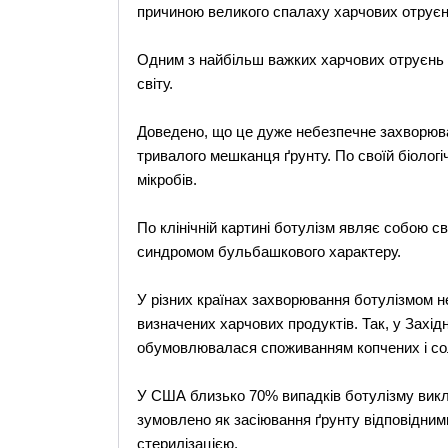
причиною великого спалаху харчових отруєн
Одним з найбільш важких харчових отруєнь є
світу.
Доведено, що це дуже небезпечне захворюв
тривалого мешканця ґрунту. По своїй біологіч
мікробів.
По клінічній картині ботулізм являє собою 
синдромом бульбашкового характеру.
У різних країнах захворювання ботулізмом н
визначених харчових продуктів. Так, у Захід
обумовлювалася споживанням копчених і сол
У США близько 70% випадків ботулізму вик
зумовлено як засіювання ґрунту відповідним
стерилізацією.