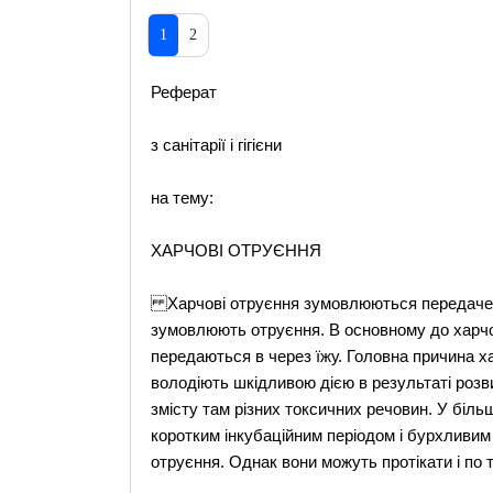
1
2
Реферат
з санітарії і гігієни
на тему:
ХАРЧОВІ ОТРУЄННЯ
Харчові отруєння зумовлюються передачею в
зумовлюють отруєння. В основному до харчо
передаються в через їжу. Головна причина ха
володіють шкідливою дією в результаті розви
змісту там різних токсичних речовин. У біл
коротким інкубаційним періодом і бурхливим
отруєння. Однак вони можуть протікати і по ти