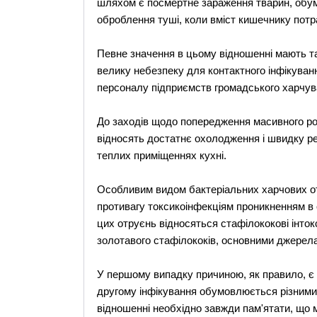
шляхом є посмертне зараження тварин, обу
оброблення туші, коли вміст кишечнику потр
Певне значення в цьому відношенні мають та
велику небезпеку для контактного інфікуван
персоналу підприємств громадського харчув
До заходів щодо попередження масивного ро
відносять достатнє охолодження і швидку ре
теплих приміщеннях кухні.
Особливим видом бактеріальних харчових от
противагу токсикоінфекціям проникненням в ор
цих отруєнь відносяться стафілококові інток
золотавого стафілококів, основними джерел
У першому випадку причиною, як правило, є 
другому інфікування обумовлюється різними 
відношенні необхідно завжди пам'ятати, що м