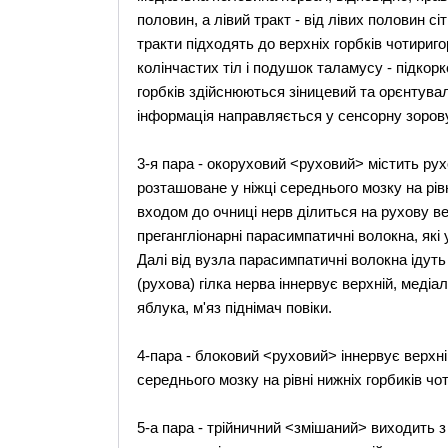
половин, а лівий тракт - від лівих половин сі
тракти підходять до верхніх горбків чотириг
колінчастих тіл і подушок таламусу - підкорк
горбків здійснюються зіницевий та орєнтувал
інформація направляється у сенсорну зорову
3-я пара - окоруховий <руховий> містить рух
розташоване у ніжці середнього мозку на рівн
входом до очниці нерв ділиться на рухову ве
прегангліонарні парасимпатичні волокна, які 
Далі від вузла парасимпатичні волокна ідуть 
(рухова) гілка нерва іннервує верхній, медіа
яблука, м'яз піднімач повіки.
4-пара - блоковий <руховий> іннервує верхні
середнього мозку на рівні нижніх горбиків чо
5-а пара - трійничний <змішаний> виходить 