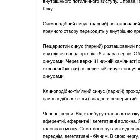
внутрішнього потиличного виступу. Справа і 
боку.
Сигмоподібний синус (парний) розташований у
яремного отвору переходить у внутрішню яр
Пещеристий синус (парний) розташований по 
внутрішня сонна артерія і 6-а пара нервів. 
синусами. Через верхній і нижній кам'янисті
скроневої кістки) пещеристий синус сполуча
синусами.
Клиноподібно-тім'яний синус (парний) прохо
клиноподібної кістки і впадає в пещеристий.
Черепні нерви. Від стовбуру головного мозку
аферентні, еферентні і вегетативні волокна. 
головного мозку. Соматично-чутливі відповід
переднім, вегетативні - бічним. В свою чергу