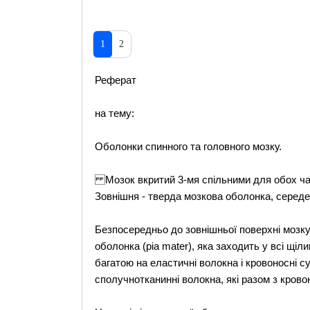
1
2
Реферат
на тему:
Оболонки спинного та головного мозку.
Мозок вкритий 3-мя спільними для обох час
Зовнішня - тверда мозкова оболонка, середен
Безпосередньо до зовнішньої поверхні мозку 
оболонка (pia mater), яка заходить у всі щіл
багатою на еластичні волокна і кровоносні с
сполучнотканинні волокна, які разом з кров