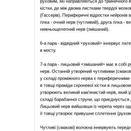
руховим, які направляються до трійничного в
кістки, де між двома листками твердої мозк
(Гассерів). Периферичні відростки нейронів в
гілка - очний нерв (чутливий), друга гілка - 
нижньощелепний нерв (змішаний).
6-а пара - відвідний <руховий> іннервує ла
в мосту.
7-а пара - лицьовий <змішаний> має в собі 
нерв. Останній утворений чутливими (смако
у складі проміжного нерва є периферичними 
в товщі піраміди скроневої кістки в лицьово
утворюють великий кам'янистий нерв, який ід
складі барабанної струни, що приєднується до
Лицьовий нерв вийшовши із черепа через одн
її товщі утворює привушне сплетення (рухове)
Чутливі (смакові) волокна іннервують передн