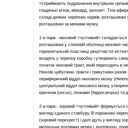
<сприймають подразнення внутрішніх органів,
гладенькі м'язи, міокард, залози>. Тіла афер
складі деяких черепних нервів, розташовані у 
розташовані за межами мозку.
1-а пара - нюховий <чутливий> складається і
розташовані у слизовій оболонці нюхової час
горизонтальній пластинці решітчастої кістки>.
входять у черепну коробку і утворюють синап
початок нюховий тракт, який переходить в н
Нюхові цибулини, тракти і трикутники разо
периферичний відділ нюхового мозку (rhinenc
центральний відділ нюхового мозку, утворено
крючком (uncus), гіпокамп (hippocampus) та де
2-а пара - зоровий <чутливий> формується із 
вигляді єдиного стовбуру. В порожнині чере
(зоровий перехрест) і далі ідуть у вигляді з
медіальна половина нерва і, відповідно, пра