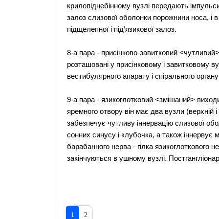
крилопіднебінному вузлі передають імпульси
залоз слизової оболонки порожнини носа, і в
підщелепної і під’язикової залоз.
8-а пара - присінково-завитковий <чутливий
розташовані у присінковому і завитковому ву
вестибулярного апарату і спірального органу
9-а пара - язикоглотковий <змішаний> виходит
яремного отвору він має два вузли (верхній і
забезпечує чутливу іннервацію слизової обол
сонних синусу і клубочка, а також іннервує м
барабанного нерва - гілка язикоглоткового н
закінчуються в ушному вузлі. Постгангліонар
1
2