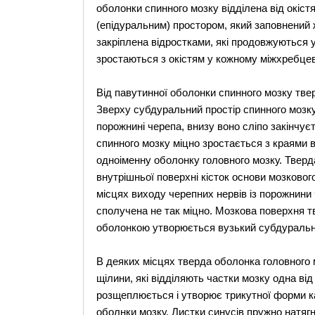
оболонки спинного мозку відділена від окіс
(епідуральним) простором, який заповнений
закріплена відростками, які продовжуються 
зростаються з окістям у кожному міжхребцев
Від павутинної оболонки спинного мозку тв
Зверху субдуральний простір спинного мозку
порожнині черепа, внизу воно сліпо закінчує
спинного мозку міцно зростається з краями в
одноіменну оболонку головного мозку. Тверд
внутрішньої поверхні кісток основи мозковог
місцях виходу черепних нервів із порожнини 
сполучена не так міцно. Мозкова поверхня т
оболонкою утворюється вузький субдуральний
В деяких місцях тверда оболонка головного м
щілини, які відділяють частки мозку одна від
розщеплюється і утворює трикутної форми ка
оболнки мозку. Листки синусів пружно натягну