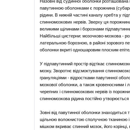
Назовні від судинної оболонки розташована п
павутинною оболонками є порожнина (субара
рідини. В нижній частині каналу хребта у пі
спинномозкових нервів. Зверху ця порожнина
великими щілинами і борознами підпавутинн
Найбільші цистерни: мозочково-мозкова - ро
латеральною борозною, в районі зорового пер
оболонки вкриті одношаровим плоским епіте
У підпавутинний простір відтікає спинномоз
мозку. Зворотнє відсмоктування спинномозк
грануляціями - відростками павутинної оболо
мозкової оболонки, а також кровеносними і 
черепних і спинномозкових нервів із порожни
спинномозкова рідина постійно утворюється 
Зовні від павутинної оболонки знаходиться т
щільною волокнистою сполучною тканиною і 
мішком вкриває спинний мозок, його корінці,