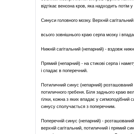
відтікає венозна кров, яка надходить потім у
Синуси головного мозку. Верхній сагітальний
всього зовнішнього краю серпа мозку і впада
Нижній сагітальний (непарний) - вздовж нижн
Прямий (непарний) - на стикові серпа і намет
і спадає в поперечний.
Потиличний синус (непарний) розташований у
потиличного гребеня. Біля заднього краю вел
гілки, кожна з яких впадає у сигмоподібний с
синусу сполучається з поперечним.
Поперечній синус (непарний) - розташований
верхній сагітальний, потиличний і прямий син