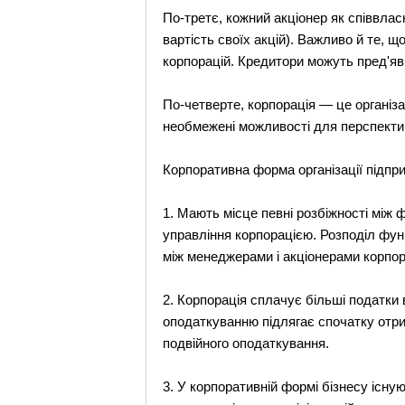
По-третє, кожний акціонер як співвлас
вартість своїх акцій). Важливо й те, 
корпорацій. Кредитори можуть пред'яви
По-четверте, корпорація — це організ
необмежені можливості для перспектив
Корпоративна форма організації підприєм
1. Мають місце певні розбіжності між 
управління корпорацією. Розподіл фун
між менеджерами і акціонерами корпор
2. Корпорація сплачує більші податки 
оподаткуванню підлягає спочатку отри
подвійного оподаткування.
3. У корпоративній формі бізнесу існу