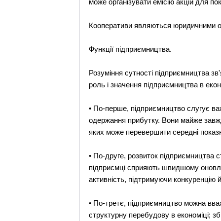
може організувати емісію акцій для по
Кооперативи являються юридичними ос
Функції підприємництва.
Розуміння сутності підприємництва зв'
роль і значення підприємництва в екон
• По-перше, підприємництво слугує в
одержання прибутку. Вони майже завжди
яких може перевершити середні показ
• По-друге, розвиток підприємництва
підприємці сприяють швидшому оновле
активність, підтримуючи конкуренцію й
• По-третє, підприємництво можна вва
структурну перебудову в економіці; зб