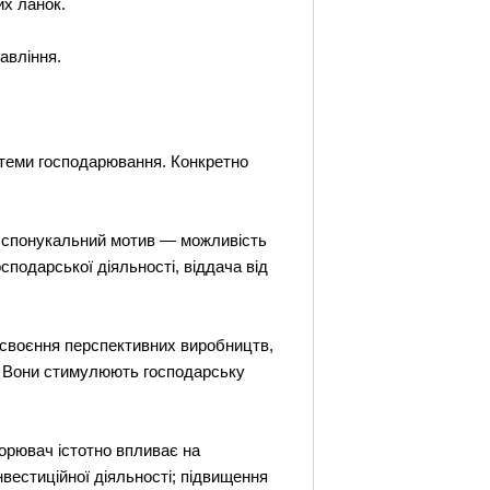
их ланок.
авління.
истеми господарювання. Конкретно
й спонукальний мотив — можливість
подарської діяльності, віддача від
освоєння перспективних виробництв,
и. Вони стимулюють господарську
корювач істотно впливає на
вестиційної діяльності; підвищення