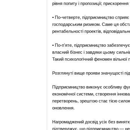
рівня попиту і пропозиції; прискорення
• По-четверте, підприємництво сприяє 
господарським ризиком. Саме ця обста
рентабельності проектів, відповідальн
• По-п'яте, підприємництво забезпечу
власний бізнес і завдяки цьому сильніш
Такий психологічний феномен вільної 
Розглянуті вище прояви значущості пі
Підприємництво виконує особливу функ
економічної системи, створення іннов
перетворень, зрештою стає тією силою,
оновлення.
Нагромаджений досвід усіх без винятк
підтверджує, що підприємництво — нео