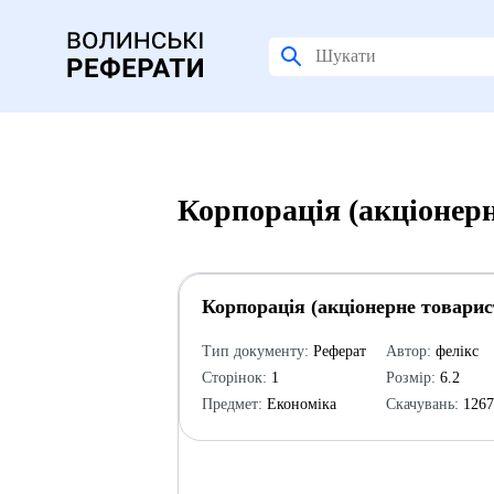
Корпорація (акціонерн
Корпорація (акціонерне товарис
Тип документу:
Реферат
Автор:
фелікс
Сторінок:
1
Розмір:
6.2
Предмет:
Економіка
Скачувань:
126