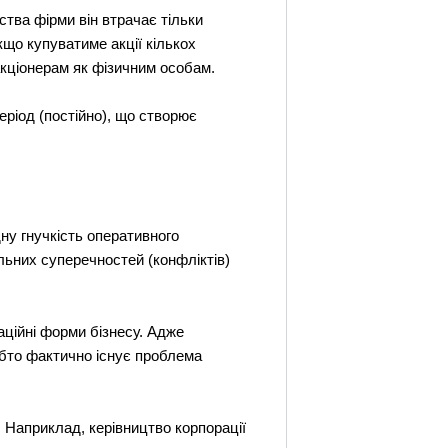
ства фірми він втрачає тільки
кщо купуватиме акції кількох
акціонерам як фізичним особам.
еріод (постійно), що створює
дну гнучкість оперативного
льних суперечностей (конфліктів)
аційні форми бізнесу. Адже
обто фактично існує проблема
. Наприклад, керівництво корпорації