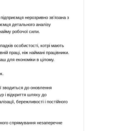
ь підприємця нерозривно зв'язана з
иємця детального аналізу
 найму робочої сили.
падків особистості, котрі мають
вній праці, ніж наймані працівники.
аш для економіки в цілому.
к.
ої зводиться до оновлення
р і відкриття шляху до
ізації, бережливості і постійного
ьного спрямування незаперечне