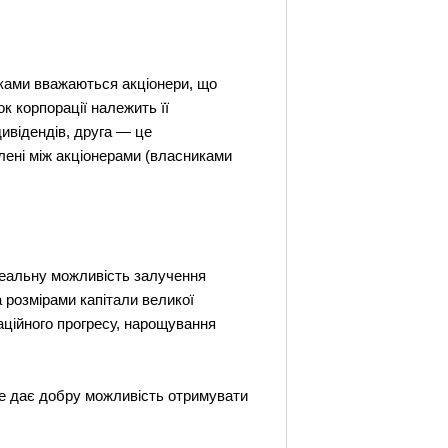
иками вважаються акціонери, що
к корпорації належить її
дивідендів, друга — це
лені між акціонерами (власниками
реальну можливість залучення
а розмірами капітали великої
заційного прогресу, нарощування
Це дає добру можливість отримувати