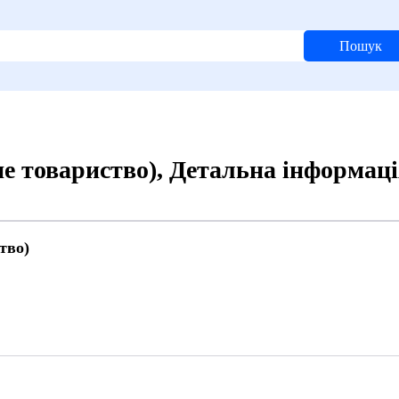
Пошук
е товариство), Детальна інформац
тво)
7