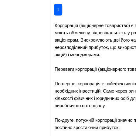
1
Корпорація (акціонерне товариство) є
мають обмежену відповідальність у роз
акціонерам. Виокремлюють дві його час
нерозподілений прибуток, що використ
акцій) і менеджерами.
Переваги корпорації (акціонерного тов
По-перше, корпорація є найефективніш
необхідних інвестицій. Саме через рин
кількості фізичних і юридичних осіб д
виробничого потенціалу.
По-друге, потужній корпорації значно
постійно зростаючий прибуток.