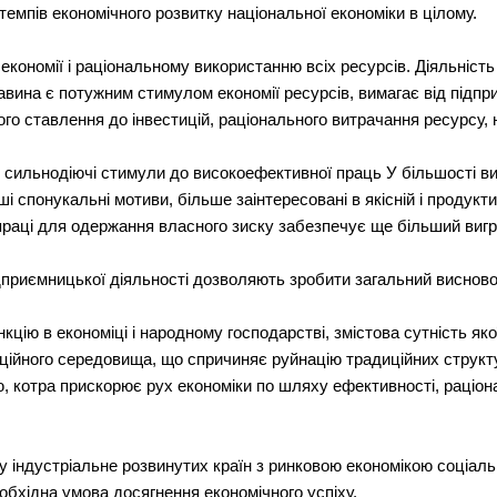
 темпів економічного розвитку національної економіки в цілому.
економії і раціональному використанню всіх ресурсів. Діяльніст
вина є потужним стимулом економії ресурсів, вимагає від підпр
ого ставлення до інвестицій, раціонального витрачання ресурсу,
є сильнодіючі стимули до високоефективної праць У більшості ви
і спонукальні мотиви, більше заінтересовані в якісній і продукти
праці для одержання власного зиску забезпечує ще більший вигр
дприємницької діяльності дозволяють зробити загальний висново
цію в економіці і народному господарстві, змістова сутність як
аційного середовища, що спричиняє руйнацію традиційних структу
 котра прискорює рух економіки по шляху ефективності, раціонал
у індустріальне розвинутих країн з ринковою економікою соціал
бхідна умова досягнення економічного успіху.