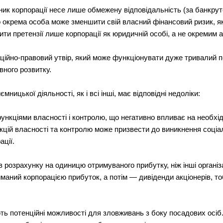
ник корпорації несе лише обмежену відповідальність (за банкрут
що окрема особа може зменшити свій власний фінансовий ризик, я
ти претензії лише корпорації як юридичній особі, а не окремим 
аційно-правовий утвір, який може функціонувати дуже тривалий п
ного розвитку.
ницької діяльності, як і всі інші, має відповідні недоліки:
функціями власності і контролю, що негативно впливає на необхі
кцій власності та контролю може призвести до виникнення соціа
ації.
в розрахунку на одиницю отримуваного прибутку, ніж інші організ
маний корпорацією прибуток, а потім — дивіденди акціонерів, т
ють потенційні можливості для зловживань з боку посадових осіб