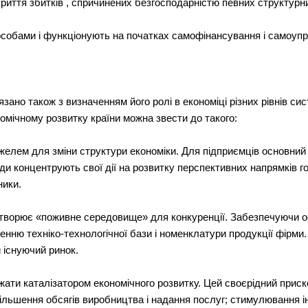
криття збитків , спричинених безгосподарністю певних структурн
обами і функціонують на початках самофінансування і самоупр
язано також з визначенням його ролі в економіці різних рівнів с
омічному розвитку країни можна звести до такого:
ажелем для зміни структури економіки. Для підприємців основни
 концентрують свої дії на розвитку перспективних напрямків гос
ники.
 створює «поживне середовище» для конкуренції. Забезпечуючи 
нню техніко-технологічної бази і номенклатури продукції фірм
 існуючий ринок.
жати каталізатором економічного розвитку. Цей своєрідний прис
ільшення обсягів виробництва і надання послуг; стимулювання ін