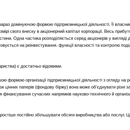
 зараз домінуючою формою підприємницької діяльності. Її власн
мірі свого внеску в акціонерний капітал корпорації. Весь прибуто
тини. Одна частика розподіляється серед акціонерів у вигляді 
овується на реінвестування. функції власності та контролю поді
ариства) є достатньо відомими.
ою формою організації підприємницької діяльності з огляду на 
ок цінних паперів (фондову біржу) вона може об'єднувати різні з
ля фінансування сучасних напрямків науково-технічного й органі
 простіше постійно збільшувати обсяги виробництва або послуг. 