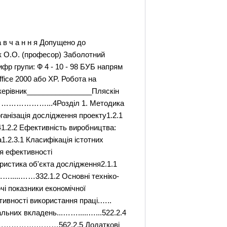
собівартість, низька якість - от причини відсутності попиту.Таким чином, підвищення ефективності виробництва на підприємствах України - це одна з найважливіших задач як держави (створення сприятливих умов для ефективної діяльності підприємств), так і економістів самих підприємств (аналіз виробничої діяльності, розробка й упровадження заходів щодо підвищення ефективності виробництва).Суспільство ніколи не було байдужим до витрат на досягнення того чи іншого успіху. В основі прогресу лежить підвищення ефективності виробництва. Тут розуміється економічна й соціальна результативність господарської діяльності.Запорука успіху діяльності будь-якого підприємства криється в постійному підвищенні ефективності виробництва, систематичному аналізі виробничої діяльності, розробці й упровадженні заходів, націлених на підвищенні ефективності виробництва.На сучасному етапі розвитку України, забезпечення стабільної роботи підприємств по випуску конкурентноздатної продукції, є завданням першорядної важливості для керуючих усіх рівнів. Найважливішою якісною характеристикою господарювання на всіх рівнях є - ефективність виробництва.Зниження витрат виробництва, раціональне використання матеріальних ресурсів, досягнення більш високих економічних показників і, насамперед підвищення продуктивності праці й ефективності виробництва, і на цій базі зниження собівартості - найбільш важливі й актуальні задачі працівників управління виробництвом. Для їхнього вирішення велике значення має удосконалювання управління з метою підвищення його ефективності, оволодіння методами ефективного керування виробництвом, а також розрахунки й порівняння показників ефективності виробництва підприємства.Необхідною умовою вирішення поставлених завдань є науковий пошук, аналіз, узагальнення практики й обґрунтування такої системи упра