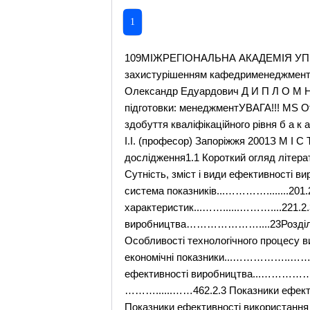
1
109МІЖРЕГІОНАЛЬНА АКАДЕМІЯ УПРАВЛІННЯ ПЕРСОНАЛОМ і н с т и т у т д и с т а н ц і й н о г о н а в ч а н н я Допущено до захистурішенням кафедрименеджменту й маркетингувід 27 березня 2001 р.______________Соломенчук О.О. (професор) Заболотний Олександр Едуардович Д И П Л О М Н А Р О Б О Т А на тему: Ефективне управління виробництвом шифр групи: Ф 4 - 10 - 98 БУБ напрям підготовки: менеджментУВАГА!!! MS Office 2003, не розпізнає більшість формул. Використовуйте MS Office 2000 або XP. Робота на здобуття кваліфікаційного рівня б а к а л а в рВиконав___________________Заболотний О.Е.Науковий керівник________________Пляскін І.І. (професор) Запоріжжя 2001З М І С ТВступ………………………………………………………………………………………...4Розділ 1. Методика дослідження1.1 Короткий огляд літератури ………………………………………………......111.2 Методи й організація дослідження проекту1.2.1 Сутність, зміст і види ефективності виробництва...…………………………………………………………......141.2.2 Ефективність виробництва: система показників...…………........201.2.3 Класифікація факторів підвищення ефективності виробництва1.2.3.1 Класифікація істотних характеристик...……......………....221.2.3.2 Спрямованість діяльності і використання факторів підвищення ефективності виробництва…………………....23Розділ 2. Аналіз ефективності виробництва ВАТ «Ударний»2.1 Характеристика об'єкта дослідження2.1.1 Особливості технологічного процесу виробництва. Техніко-економічна характеристика підприємства...…….....……332.1.2 Основні техніко-економічні показники...……………..………......…382.2 Аналіз ефективності виробництва2.2.1 Узагальнюючі показники економічної ефективності виробництва...………………………………………………………......…382.2.2 Показники ефективності використання праці.…..………......……462.2.3 Показники ефективності використання основних фондів, оборотних коштів і капітальних вкладень...…….....…...522.2.4 Показники ефективності використання матеріальних ресурсів...…………………………………………………………….………562.2.5 Додаткові показники системи показників ефективності виробництва...………………………………………......582.3 Аналіз використання виробничих потужностей...……..….….……......612.4 Визначення рівня механізації виробництва……………….…..….……...652.5 Висновки аналітичної частини………………………………..………………71Розділ 3. Розробка заходів щодо підвищення ефективності виробництва ВАТ «Ударний»3.1 Комплекс заходів підвищення ефективності виробництва3.1.1 Заходи підвищення рівня механізації виробництва.…………………………………………......…………..……773.1.2 Заходи НОТ (наукова організація труда).......…………..…….……803.1.3 Заходи поліпшення використання основних виробничих фондів і виробничих потужностей...…………..………823.2. Ефект від проведення заходів на виробництві...……..……....….……87Висновки...……………………………………………………………………………...96Список використаної літератури...…………………………..…..………105Додаток 1. Система показників ефективності суспільного виробництва об'єднань (підприємств)....……………………..…..108Додаток 2. Вихідні дані дл