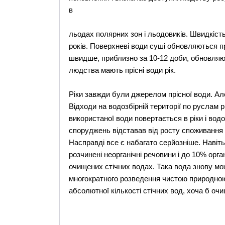
в
льодах полярних зон і льодовиків. Швидкість
років. Поверхневі води суші обновляються пр
швидше, приблизно за 10-12 доби, обновляю
людства мають прісні води рік.
Ріки завжди були джерелом прісної води. Ал
Відходи на водозбірній території по руслам р
використаної води повертається в ріки і водо
споруджень відставав від росту споживання в
Насправді все є набагато серйозніше. Навіть
розчинені неорганічні речовини і до 10% ор
очищених стічних водах. Така вода знову мо
многократного розведення чистою природною
абсолютної кількості стічних вод, хоча б очищ