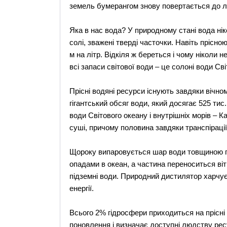
земель бумерангом знову повертається до лю
Яка в нас вода? У природному стані вода нікол
солі, зважені тверді часточки. Навіть прісн
м на літр. Відкіля ж береться і чому ніколи 
всі запаси світової води – це солоні води Св
Прісні водяні ресурси існують завдяки вічно
гігантський обсяг води, який досягає 525 тис.
води Світового океану і внутрішніх морів – К
суші, причому половина завдяки транспіраці
Щороку випаровується шар води товщиною пр
опадами в океан, а частина переноситься вітр
підземні води. Природний дистилятор харчує
енергії.
Всього 2% гідросфери приходиться на прісні
поновлення і визначає доступні людству рес