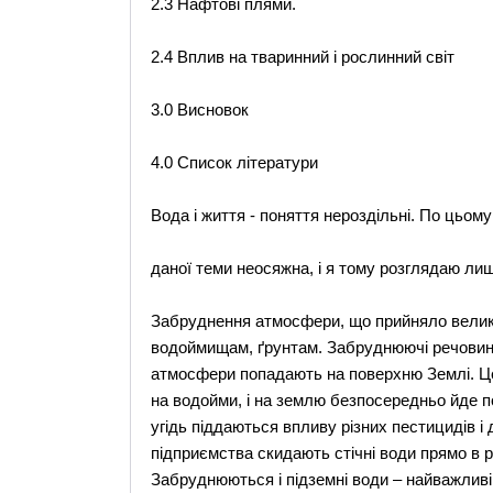
2.3 Нафтові плями.
2.4 Вплив на тваринний і рослинний світ
3.0 Висновок
4.0 Список літератури
Вода і життя - поняття нероздільні. По цьом
даної теми неосяжна, і я тому розглядаю лиш
Забруднення атмосфери, що прийняло велико
водоймищам, ґрунтам. Забруднюючі речовини 
атмосфери попадають на поверхню Землі. Це 
на водойми, і на землю безпосередньо йде по
угідь піддаються впливу різних пестицидів і 
підприємства скидають стічні води прямо в рі
Забруднюються і підземні води – найважливі