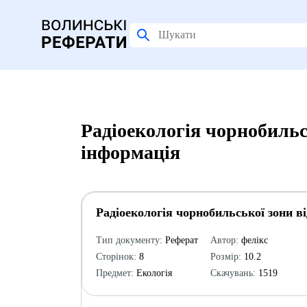
Радiоекологiя чорнобильс
інформація
Радiоекологiя чорнобильської зони в
Тип документу:
Реферат
Автор:
фелікс
Сторінок:
8
Розмір:
10.2
Предмет:
Екологія
Скачувань:
1519