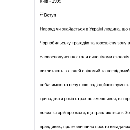
Київ - 1999
Вступ
Навряд чи знайдеться в Українi людина, що 
Чорнобильську трагедiю та горезвiсну зону в
словосполучення стали синонімами екологiчн
викликають в людей свiдомий та несвiдомий
небачимою та нечутною радiацiйною чумою.
тринадцяти рокiв страх не зменшився, вiн п
нових iсторій про жахи, що трапляються в Зон
правдивих, проте звичайно просто вигадани