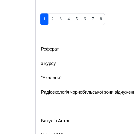
1
2
3
4
5
6
7
8
Реферат
з курсу
"Екологія":
Радiоекологiя чорнобильської зони вiдчужен
Бакулін Антон