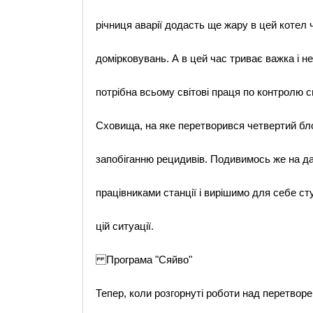
рiчниця аварiї додасть ще жару в цей котел 
домiрковувань. А в цей час триває важка i н
потрiбна всьому свiтовi праця по контролю с
Сховища, на яке перетворився четвертий бл
запобiганню рецидивiв. Подивимось же на дан
працiвниками станцiї i вирiшимо для себе ст
цiй ситуацiї.
Програма "Сяйво"
Тепер, коли розгорнутi роботи над перетворе