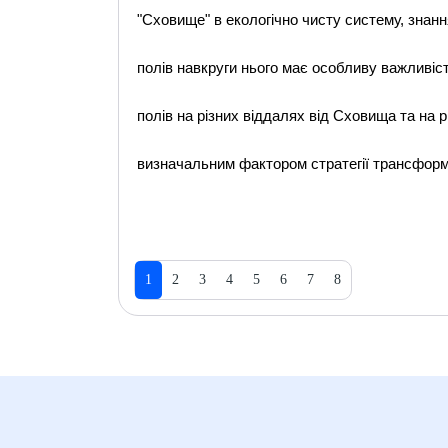
"Сховище" в екологiчно чисту систему, знанн
полiв навкруги нього має особливу важливiст
полiв на рiзних вiддалях вiд Сховища та на 
визначальним фактором стратегiї трансформ
1
2
3
4
5
6
7
8