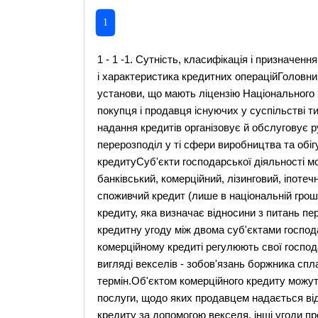
1
1 - 1 -1. Сутність, класифікація і призначення кредитів комерційних банків в Україні1.1 Класифікація і характеристика кредитних операційГоловними ланками кредитної системи є банки та кредитні установи, що мають ліцензію Національного банку України, які одночасно виступають у ролі покупця і продавця існуючих у суспільстві тимчасово вільних коштів.Банківська система шляхом надання кредитів організовує й обслуговує рух капіталу, забезпечує його залучення, акумуляцію та перерозподіл у ті сфери виробництва та обігу, де виникає дефіцит капіталу.1.2 Форми кредитуСуб'єкти господарської діяльності можуть використовувати такі форми кредиту: банківський, комерційний, лізинговий, іпотечний, бланковий, консорціумний.Фізичні особи - споживчий кредит (лише в національній грошовій одиниці).Комерційний кредит - це товарна форма кредиту, яка визначає відносини з питань перерозподілу матеріальних фондів і характеризує кредитну угоду між двома суб'єктами господарської діяльності. Учасники кредитних відносин при комерційному кредиті регулюють свої господарчі відносини і можуть створювати платіжні засоби у вигляді векселів - зобов'язань боржника сплатити кредитору зазначену суму у визначений термін.Об'єктом комерційного кредиту можуть бути реалізовані товари, виконані роботи, надані послуги, щодо яких продавцем надається відстрочка платежу.У разі оформлення комерційного кредиту за допомогою векселя, інші угоди про надання кредиту не укладаються.Погашення комерційного кредиту може здійснюватися шляхом:- сплати боржником за векселем;- передачі векселя відповідно до чинного законодавства іншій юридичній особі (крім банків та інших кредитних установ);- переоформлення комерційного кредиту на банківський.У разі оформлення комерційного кредиту не за допомогою векселя погашення такого кредиту здійснюється на умовах, передбачених договором сторін.Лізинговий кредит - це відносини між юридичними особами, які виникають у разі оренди майна і супроводжуються укладанням лізингової угоди. Лізинг є формою майнового кредиту.Об'єктом лізингу є різне рухоме (машини, обладнання, транспортні засоби, обчислювальна та інша техніка) та нерухоме (будинки, споруди, система телекомунікацій та ін.) майно.Суб'єктами лізингу можуть бути лізингодавець (суб'єкт господарювання, що є власником об'єкта лізингу і здає його в оренду), користувач (суб'єкт, що домовляється з лізингодавачем на оренду про набуття права володіння та розпорядження об'єктом лізингу у встановлених лізинговою угодою межах), виробник (підприємство, організація та інші суб'єкти господарювання, які здійснюють виробництво або реалізацію товарно-матеріальних цінностей).Іпотечний кредит - це особливий вид економічних відносин з приводу надання кредитів під заставу нерухомого майна.Кредиторами з іпотеки можуть бути іпотечні банки або спеціальні іпотечні компанії, а також комерційні банки.Позичальниками можуть бути юридичні та фізичні особи, які мають у власності об'єкти іпотеки або мають поручителів, які надають під заставу об'єкти іпотеки на користь позичальника.Предметом іпотеки при наданні кредиту доцільно використовувати: жилі будинки, квартири, виробничі будинки, споруди, магазини, земельні ділянки, що є власністю позичальника і не є об'єктом застави за іншою угодою.Споживчий кредит - кредит, який надається тільки в національній грошовій одиниці фізичним особам-резидентам України на придбання споживчих товарів тривалого користування та послуг і який повертається в розстрочку, якщо інше не передбачено умовами кредитного договору.Банк надає кредити фізичним особам у розмірах, що визначаються виходячи з вартості товарів і послуг, які є об'єктом кредитування. Розмір кредиту на будівництво, купівлю і ремонт жилих будинків, садових будинків, дач та інших будівель визначається в межах вартості майна, майнових прав, які можуть бути передані банку в забезпечення фізичною особою та сумою її поточних доходів, за винятком обов'язкових платежів, протягом 10 років. Строк кредиту встановлюється залежно від цілей об'єкта кредитування, розміру позики, платоспроможності позичальника, причому він не повинен перевищувати 10 років з дня його надання.Фізичні особи погашають кредити шляхом перерахування коштів з особистого вкладу, депозитного рахунку, переказами через пошту або готівкою.Комерційний банк може надавати бланковий кредит тільки в межах наявних власних коштів (без застави майна чи інших видів забезпечення - тільки під зобов'язання повернути кредит) із застосуванням підвищеної відсоткової ставки надійним позичальникам, які мають ст