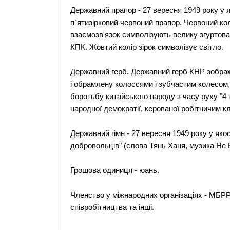
Державний прапор - 27 вересня 1949 року у
п`ятизірковий червоний прапор. Червоний колі
взаємозв'язок символізують велику згуртова
КПК. Жовтий колір зірок символізує світло.
Державний герб. Державний герб КНР зображу
і обрамлену колоссями і зубчастим колесом
боротьбу китайського народу з часу руху "4
народної демократії, керованої робітничим кл
Державний гімн - 27 вересня 1949 року у як
добровольців" (слова Тянь Ханя, музика Не 
Грошова одиниця - юань.
Членство у міжнародних організаціях - МБР
співробітництва та інші.