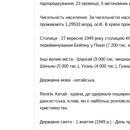
підпорядкування, 23 провінції, 5 автономних р
Чисельність населення. За чисельністю насе
проживають 1,29533 млрд. осіб. В країні пр
Столиця - 27 вересня 1949 року столицею К
перейменування Бейпіну у Пекін (7 200 тис. ж
Інші великі міста - Шанхай (9 000 тис. мешканц
Шеньян (5 000 тис.), Ухань (4 000 тис.), Гуань
Державна мова - китайська.
Релігія. Китай - країна, де одержали поширен
даосистська, іслам, які є найбільш розповс
християнство.
Державне свято - 1 жовтня (1949 р.) - День 