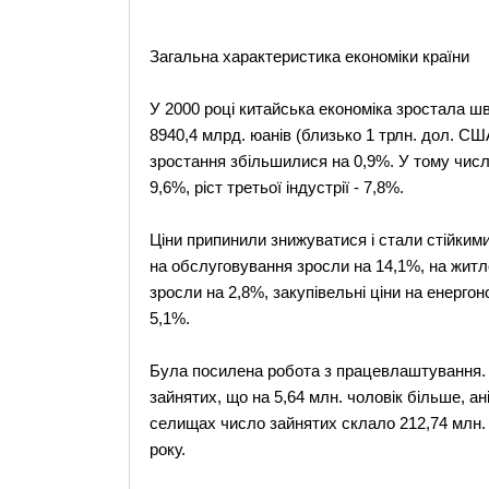
Загальна характеристика економіки країни
У 2000 році китайська економіка зростала ш
8940,4 млрд. юанів (близько 1 трлн. дол. СШ
зростання збільшилися на 0,9%. У тому числі рі
9,6%, ріст третьої індустрії - 7,8%.
Ціни припинили знижуватися і стали стійкими.
на обслуговування зросли на 14,1%, на житл
зросли на 2,8%, закупівельні ціни на енергон
5,1%.
Була посилена робота з працевлаштування. Н
зайнятих, що на 5,64 млн. чоловік більше, ані
селищах число зайнятих склало 212,74 млн. ч
року.