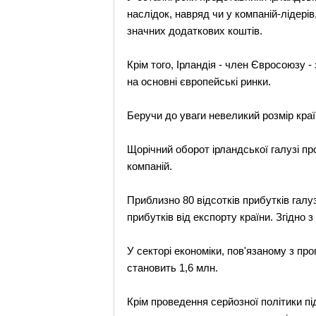
наслідок, навряд чи у компаній-лідері
значних додаткових коштів.
Крім того, Ірландія - член Євросоюзу -
на основні європейські ринки.
Беручи до уваги невеликий розмір кра
Щорічний оборот ірландської галузі п
компаній.
Приблизно 80 відсотків прибутків галу
прибутків від експорту країни. Згідно
У секторі економіки, пов'язаному з п
становить 1,6 млн.
Крім проведення серйозної політики пі