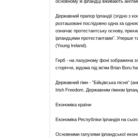
основному ж ірландці вживають англій
Державний прапор Ірландії (згідно з 
розташовані послідовно одна за одною.
означає протестантську основу, прихил
ірландцями протестантами". Уперше та
(Young Ireland).
Герб - на лазурному фоні зображена 
сторіччя, відома під ім'ям Brian Boru h
Державний гімн - "Бійцівська пісня" (а
Irish Freedom. Державним гімном Ірланд
Економіка країни
Економіка Республіки Ірландія на сьог
Основними галузями ірландської еконо