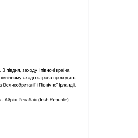
З півдня, заходу і півночі країна
 північному сході острова проходить
еликобританії і Північної Ірландії.
- Айріш Репаблік (Irish Republic)