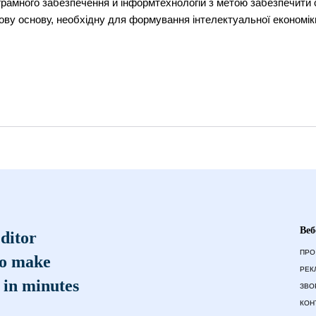
грамного забезпечення й інформтехнологій з метою забезпечити с
вову основу, необхідну для формування інтелектуальної економік
Веб
ditor
ПРО
to make
РЕК
 in minutes
ЗВО
КОН