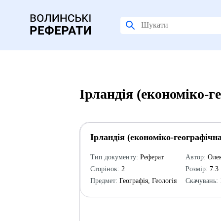
Ірландія (економіко-г
Ірландія (економіко-географічн
Тип документу:
Реферат
Автор:
Олек
Сторінок:
2
Розмір:
7.3
Предмет:
Географія, Геологія
Скачувань: