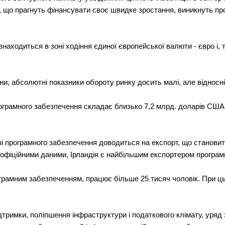
в, що прагнуть фінансувати своє швидке зростання, виникнуть пр
 знаходиться в зоні ходіння єдиної європейської валюти - євро і,
їни, абсолютні показники обороту ринку досить малі, але віднос
рограмного забезпечення складає близько 7,2 млрд. доларів СШ
зі програмного забезпечення доводиться на експорт, що становить
 з офіційними даними, Ірландія є найбільшим експортером програмн
рограмним забезпеченням, працює більше 25 тисяч чоловік. При 
дтримки, поліпшення інфраструктури і податкового клімату, уряд