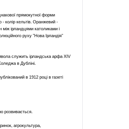
однакової прямокутної форми
- колір кельтів. Оранжевий -
н між ірландцями католиками і
олюційного руху "Нова Ірландія"
мвола служить ірландська арфа XIV
 Коледжа в Дубліні.
ублікований в 1912 році в газеті
но розвивається.
ринок, агрокультура,