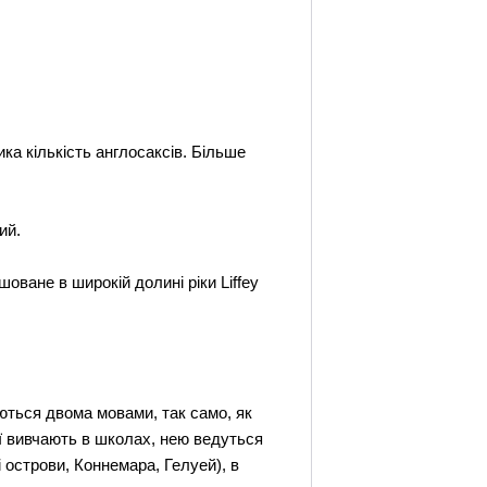
ика кількість англосаксів. Більше
ий.
оване в широкій долині ріки Liffey
аються двома мовами, так само, як
її вивчають в школах, нею ведуться
і острови, Коннемара, Гелуей), в