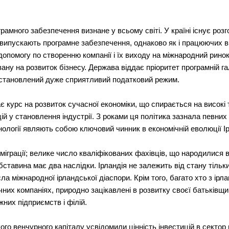
грамного забезпечення визнане у всьому світі. У країні існує роз
що випускають програмне забезпечення, однаково як і працюючих 
допомогу по створенню компанії і їх виходу на міжнародний рин
вану на розвиток бізнесу. Держава віддає пріоритет програмній г
і встановлений дуже сприятливий податковий режим.
є курс на розвиток сучасної економіки, що спирається на високі т
й у становлення індустрії. З роками ця політика зазнала певних з
хнології являють собою ключовий чинник в економічній еволюції Ір
еміграції; велике число кваліфікованих фахівців, що народилися в 
бставина має два наслідки. Ірландія не залежить від стану тільк
ла міжнародної ірландської діаспори. Крім того, багато хто з ірл
них компаніях, природно зацікавлені в розвитку своєї батьківщин
жних підприємств і філій.
ого венчурного капіталу усвідомили цінність інвестицій в сектор