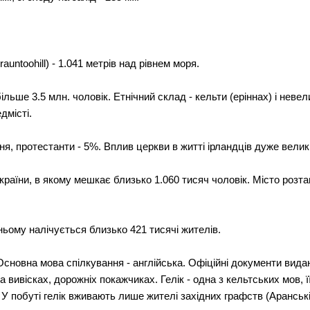
untoohill) - 1.041 метрів над рівнем моря.
ьше 3.5 млн. чоловік. Етнічний склад - кельти (еріннах) і невел
дмісті.
ння, протестанти - 5%. Вплив церкви в житті ірландців дуже велик
країни, в якому мешкає близько 1.060 тисяч чоловік. Місто розташ
в ньому налічується близько 421 тисячі жителів.
. Основна мова спілкування - англійська. Офіційні документи вид
 вивісках, дорожніх покажчиках. Гелік - одна з кельтських мов, 
. У побуті гелік вживають лише жителі західних графств (Аранськ