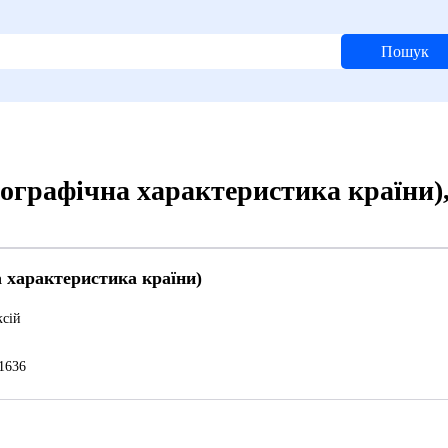
Пошук
еографічна характеристика країни)
а характеристика країни)
сій
1636