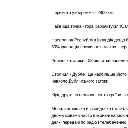
Периметр узбережжя - 2800 км.
Найвища точка - гора Каррантухіл (Carra
Населення Республіки Ірландія дещо біл
60% ірландців проживає в містах і пере
Релігія: католики - 93 відсотки населе
Столиця - Дублін. Це найбільше місто 
навколо Дублінського затоки.
Кірк, друге по величині місто країни, 
Мова: англійська й ірландська (гелік)
двома мовами часто виконані написи на
деякі передачі по радіо і телебаченню