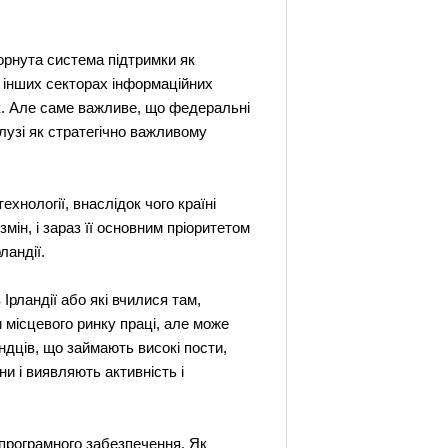
горнута система підтримки як
в інших секторах інформаційних
ок. Але саме важливе, що федеральні
алузі як стратегічно важливому
ехнології, внаслідок чого країні
мін, і зараз її основним пріоритетом
ландії.
Ірландії або які вчилися там,
и місцевого ринку праці, але може
андців, що займають високі пости,
и і виявляють активність і
 програмного забезпечення. Як