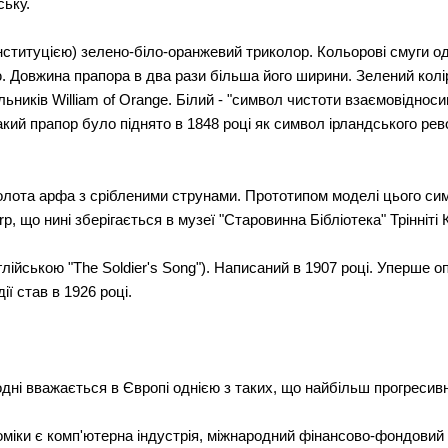
ську.
конституцією) зелено-біло-оранжевий триколор. Кольорові смуги 
 Довжина прапора в два рази більша його ширини. Зелений колір 
ьників William of Orange. Білий - "символ чистоти взаємовідноси
кий прапор було піднято в 1848 році як символ ірландського рев
золота арфа з срібленими струнами. Прототипом моделі цього си
arp, що нині зберігається в музеї "Старовинна Бібліотека" Трінніті
нглійською "The Soldier's Song"). Написаний в 1907 році. Уперше оп
ії став в 1926 році.
одні вважається в Європі однією з таких, що найбільш прогресив
міки є комп'ютерна індустрія, міжнародний фінансово-фондовий 