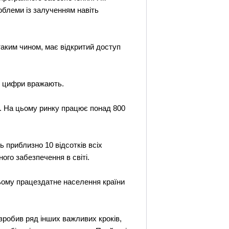
облеми із залученням навіть
 таким чином, має відкритий доступ
ні цифри вражають.
А. На цьому ринку працює понад 800
 приблизно 10 відсотків всіх
ого забезпечення в світі.
цьому працездатне населення країни
 зробив ряд інших важливих кроків,