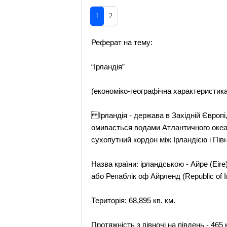
1
2
Реферат на тему:
“Ірландія”
(економіко-географічна характеристика
Ірландія - держава в Західній Європі, 
омивається водами Атлантичного океану
сухопутний кордон між Ірландією і Пів
Назва країни: ірландською - Айре (Eire)
або Репаблік оф Айрленд (Republic of Ir
Територія: 68,895 кв. км.
Протяжність з півночі на південь - 465 к