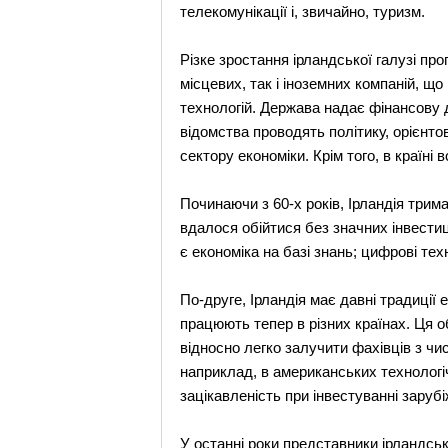
телекомунікації і, звичайно, туризм.
Різке зростання ірландської галузі про
місцевих, так і іноземних компаній, 
технологій. Держава надає фінансову 
відомства проводять політику, орієнто
сектору економіки. Крім того, в країн
Починаючи з 60-х років, Ірландія трима
вдалося обійтися без значних інвестиці
є економіка на базі знань; цифрові те
По-друге, Ірландія має давні традиції 
працюють тепер в різних країнах. Ця о
відносно легко залучити фахівців з чис
наприклад, в американських технологіч
зацікавленість при інвестуванні зарубі
У останні роки представники ірландськ