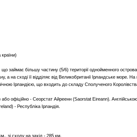
 країни)
що займає більшу частину (5/6) території однойменного острова. 
, а на сході її відділяє від Великобританії Ірландське море. На
нічною Ірландією, що входить до складу Сполученого Королівства В
 або офіційно - Сеорстат Айреенн (Saorstat Eireann). Англійською 
eland) - Республіка Ірландія.
м., зі сходу на захід - 285 км.