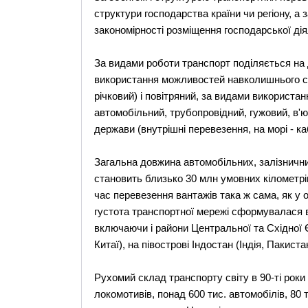
структури господарства країни чи регіону, а 
закономірності розміщення господарської дія
За видами роботи транспорт поділяється на д
використання можливостей навколишнього се
річковий) і повітряний, за видами використан
автомобільний, трубопровідний, гужовий, в'
держави (внутрішні перевезення, на морі - к
Загальна довжина автомобільних, залізнични
становить близько 30 млн умовних кілометрі
час перевезення вантажів така ж сама, як у 
густота транспортної мережі сформувалася в
включаючи і райони Центральної та Східної Є
Китаї), на півострові Індостан (Індія, Пакиста
Рухомий склад транспорту світу в 90-ті роки 
локомотивів, понад 600 тис. автомобілів, 80 