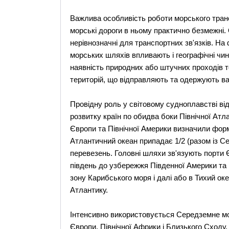
Важлива особливість роботи морського транс
морські дороги в ньому практично безмежні. 
нерівнозначні для транспортних зв'язків. На
морських шляхів впливають і географічні чинн
наявність природних або штучних проходів т
територій, що відправляють та одержують ва
Провідну роль у світовому судноплавстві від
розвитку країн по обидва боки Північної Атла
Європи та Північної Америки визначили форм
Атлантичний океан припадає 1/2 (разом із С
перевезень. Головні шляхи зв'язують порти Є
південь до узбережжя Південної Америки та 
зону Карибського моря і далі або в Тихий ок
Атлантику.
Інтенсивно використовується Середземне мор
Європи, Північної Африки і Близького Сход