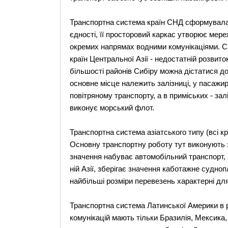
Транспортна система країн СНД сформувалася
єдності, її просторовий каркас утворює мере
окремих напрямах водними комунікаціями. Спо
країн Центральної Азії - недостатній розвиток
більшості районів Сибіру можна дістатися до
основне місце належить залізниці, у пасажирс
повітряному транспорту, а в приміських - за
виконує морський флот.
Транспортна система азіатського типу (всі кра
Основну транспортну роботу тут виконують з
значення набуває автомобільний транспорт, 
ній Азії, зберігає значення каботажне судно
найбільші розміри перевезень характерні для 
Транспортна система Латинської Америки в р
комунікацій мають тільки Бразилія, Мексика,