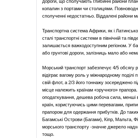
дороги, що сполучають глибинні райони план
копалин з портами чи столицями. Повноводн
сполученні недостатньо. Віддалені райони м
Транспортна система Африки, як і Латинсько
сталі транспортні системи в північній та пів
залишається важкодоступним регіоном. У баг
або грунтові дороги, залізниць мало або нема
Морський транспорт забезпечує 4/5 обсягу р
відіграє вагому роль у міжнародному поділі п
свій флот, а 2/3 його тоннажу зосереджено п
місце належить країнам «зручного» прапора.
оподаткування, дешева робоча сила, менші 
країн, користуючись цими перевагами, припис
прапором для одержання прибутків. До таких
Багамські Острови (Багами), Кіпр, Мальта, Ф
морського транспорту -значне джерело надхо
тощо.