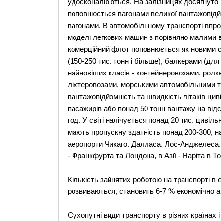
удосконалюються. На залізницях досягнуто ш
поповнюється вагонами великої вантажопід
вагонами. В автомобільному транспорті впро
моделі легкових машин з порівняно малими в
комерційний флот поповнюється як новими с
(150-250 тис. тонн і більше), балкерами (для
найновіших класів - контейнеровозами, ролке
ліхтеровозами, морськими автомобільними 
вантажопідйомність та швидкість літаків циві
пасажирів або понад 50 тонн вантажу на відст
год. У світі налічується понад 20 тис. цивільн
мають пропускну здатність понад 200-300, н
аеропорти Чикаго, Далласа, Лос-Анджелеса, 
- Франкфурта та Лондона, в Азії - Наріта в То
Кількість зайнятих роботою на транспорті в е
розвиваються, становить 6-7 % економічно а
Сухопутні види транспорту в різних країнах і 