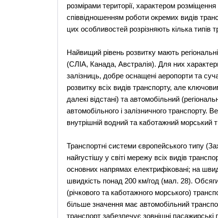
розмірами території, характером розміщення 
співвідношенням роботи окремих видів транс
цих особливостей розрізняють кілька типів 
Найвищий рівень розвитку мають регіональні
(СЛІА, Канада, Австралія). Для них характер
залізниць, добре оснащені аеропорти та суча
розвитку всіх видів транспорту, але ключов
далекі відстані) та автомобільний (регіональ
автомобільного і залізничного транспорту. 
внутрішній водний та каботажний морський т
Транспортні системи європейського типу (За
найгустішу у світі мережу всіх видів транспо
основних напрямах електрифіковані; на швид
швидкість понад 200 км/год (мал. 28). Обсяг
(річкового та каботажного морського) трансп
більше значення має автомобільний транспор
транспорт забезпечує зовнішні пасажирські 