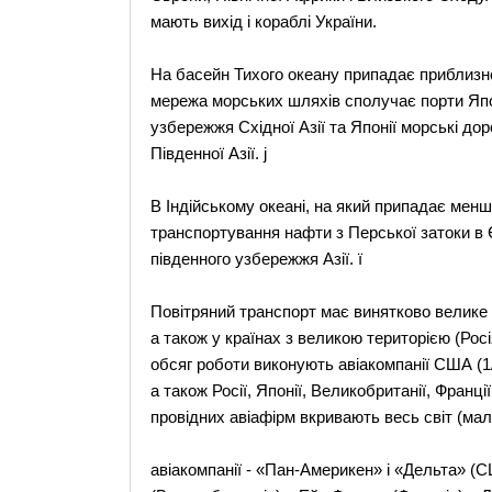
мають вихід і кораблі України.
На басейн Тихого океану припадає приблизно
мережа морських шляхів сполучає порти Японі
узбережжя Східної Азії та Японії морські дор
Південної Азії. j
В Індійському океані, на який припадає мен
транспортування нафти з Перської затоки в 
південного узбережжя Азії. ї
Повітряний транспорт має винятково велике
а також у країнах з великою територією (Ро
обсяг роботи виконують авіакомпанії США (1
а також Росії, Японії, Великобританії, Франці
провідних авіафірм вкривають весь світ (мал
авіакомпанії - «Пан-Америкен» і «Дельта» (С