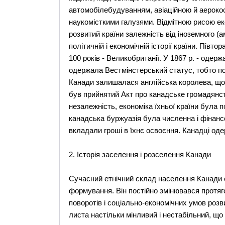
автомобілебудуванням, авіаційною й аероко
наукомісткими галузями. Відмітною рисою ек
розвитий країни залежність від іноземного (ам
політичній і економічній історії країни. Півт
100 років - Великобританії. У 1867 р. - одерж
одержала Вестмінстерський статус, тобто пов
Канади залишалася англійська королева, що 
був прийнятий Акт про канадське громадянст
незалежність, економіка їхньої країни була 
канадська буржуазія була численна і фінансо
вкладали гроші в їхнє освоєння. Канадці оде
2. Історія заселення і розселення Канади
Сучасний етнічний склад населення Канади с
формування. Він постійно змінювався протягом
поворотів і соціально-економічних умов розви
листа настільки мінливий і нестабільний, що