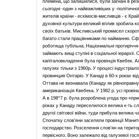
племена, що залишилися, були загнані в резе
сьогодні -один з найважливіших у -політично
жителів країни - ескімосів-мисливців - є Край
духовної культури великий вплив зробила кол
своїх батьків. Мисливський промисел скоро
багато стали працівниками по найманню. Сфо
роботяща тубільна. Націониальні протиріччя
займають вищі ступіні в соціальної іерархії.
капіталовкладення була провінція Квебек. Ал
галузях тільки з 1960р. У процесі індустріа
провинция Онтаріо. У Канаді в 60-х роках ві
Оттава не визнавала (Канаду як рівноправну
американізація Квебека. У 1982 р. усі провін
А в 198^7 р. була розроблена угода про «при
роках у Канаду переселилося велика к-ть сло
другої світової війни, туди прибула велика ч
Спочатку слов'яни заселяли провінції Манит
господарство. Розселення слов'ян на територ
первісного. Воно залежало від галузевої гос