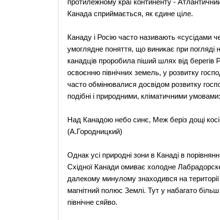
протилежному краї континенту - Атлантичний
Канада сприймається, як єдине ціле.
Канаду і Росію часто називають «сусідами чер
умоглядне поняття, що виникає при погляді на
канадців проробила піший шлях від берегів Ро
освоєнню північних земель, у розвитку господ
часто обмінювалися досвідом розвитку господ
подібні і природними, кліматичними умовами
Над Канадою небо синє, Меж беріз дощі косі..
(А.Городницкий)
Однак усі природні зони в Канаді в порівнянн
Східної Канади омиває холодне Лабрадорске 
далекому минулому знаходився на території
магнітний полюс Землі. Тут у набагато більш
північне сяйво.