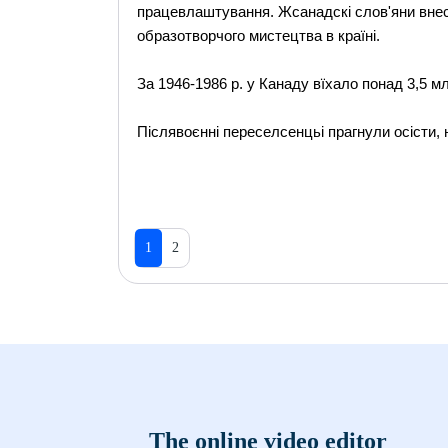
працевлаштування. Жсанадскі слов'яни внесл
образотворчого мистецтва в країні.
За 1946-1986 р. у Канаду вїхало понад 3,5 м
Післявоєнні переселсенцьі прагнули осісти,
1
2
The online video editor