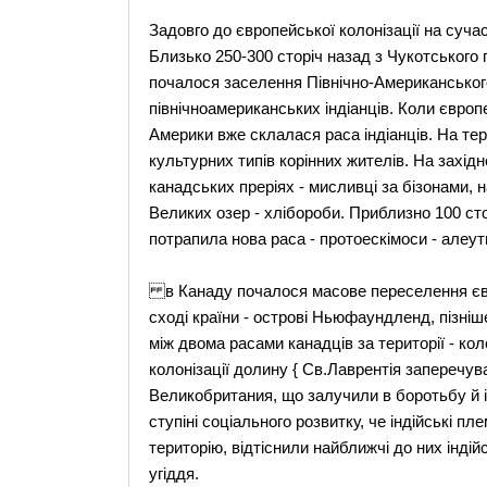
Задовго до європейської колонізації на суча
Близько 250-300 сторіч назад з Чукотського 
почалося заселення Північно-Американського
північноамериканських індіанців. Коли європе
Америки вже склалася раса індіанців. На тер
культурних типів корінних жителів. На західн
канадських преріях - мисливці за бізонами, на
Великих озер - хлібороби. Приблизно 100 ст
потрапила нова раса - протоескімоси - алеут
в Канаду почалося масове переселення євро
сході країни - острові Ньюфаундленд, пізніш
між двома расами канадців за території - кол
колонізації долину { Св.Лаврентія заперечув
Великобритания, що залучили в боротьбу й і
ступіні соціального розвитку, че індійські 
територію, відтіснили найближчі до них індійс
угіддя.