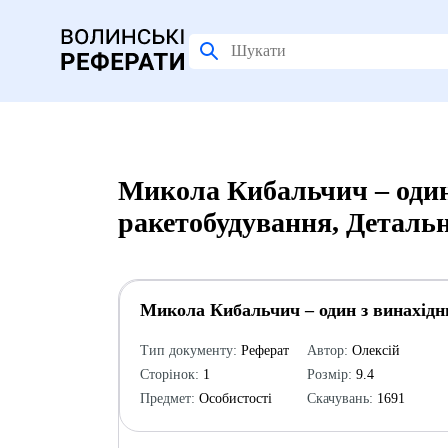
Микола Кибальчич – один
ракетобудування, Деталь
Микола Кибальчич – один з винахідн
Тип документу:
Реферат
Автор:
Олексій
Сторінок:
1
Розмір:
9.4
Предмет:
Особистості
Скачувань:
1691