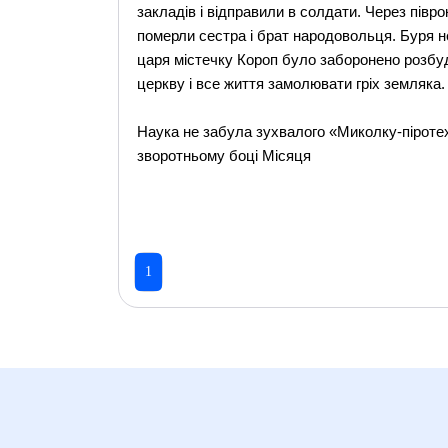
закладів і відправили в солдати. Через півро
померли сестра і брат народовольця. Буря н
царя містечку Короп було заборонено розбу
церкву і все життя замолювати гріх земляка.
Наука не забула зухвалого «Миколку-піротех
зворотньому боцi Місяця
1