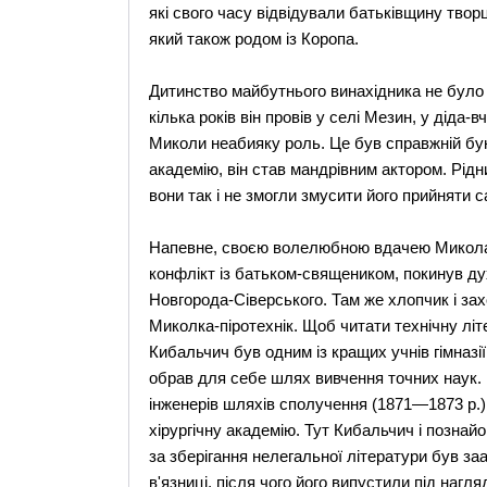
які свого часу відвідували батьківщину твор
який також родом із Коропа.
Дитинство майбутнього винахідника не було 
кілька років він провів у селі Мезин, у діда-
Миколи неабияку роль. Це був справжній бун
академію, він став мандрівним актором. Рід
вони так і не змогли змусити його прийняти
Напевне, своєю волелюбною вдачею Микола б
конфлікт із батьком-священиком, покинув духо
Новгорода-Сіверського. Там же хлопчик і зах
Миколка-піротехнік. Щоб читати технічну літ
Кибальчич був одним із кращих учнів гімназі
обрав для себе шлях вивчення точних наук. 
інженерів шляхів сполучення (1871—1873 р.)
хірургічну академію. Тут Кибальчич і познай
за зберігання нелегальної літератури був заа
в'язниці, після чого його випустили під нагляд