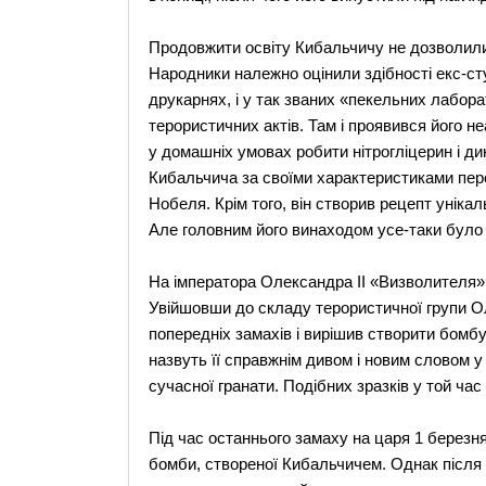
Продовжити освіту Кибальчичу не дозволили
Народники належно оцінили здібності екс-ст
друкарнях, і у так званих «пекельних лабора
терористичних актів. Там і проявився його н
у домашніх умовах робити нітрогліцерин і дин
Кибальчича за своїми характеристиками пер
Нобеля. Крім того, він створив рецепт уніка
Але головним його винаходом усе-таки було н
На імператора Олександра II «Визволителя» 
Увійшовши до складу терористичної групи О
попередніх замахів і вирішив створити бомбу,
назвуть її справжнім дивом і новим словом у
сучасної гранати. Подібних зразків у той час
Під час останнього замаху на царя 1 березня
бомби, створеної Кибальчичем. Однак після