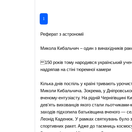
1
Реферат з астрономії
Микола Кибальчич – один з винахідників ра
150 років тому народився український учен
надряпав на стіні тюремної камери
Кілька днів поспіль у країні тривають урочис
Миколи Кибальчича. Зокрема, у Дніпровсько
вченому-ентузіасту. На рідній Чернігівщині К
дев'ять вихованців якого стали льотчиками
заходів підхопила батьківщина вченого — с
Леонід Каденюк. У рамках святкувань було 
спортивних ракет. Адже до таємниць космос