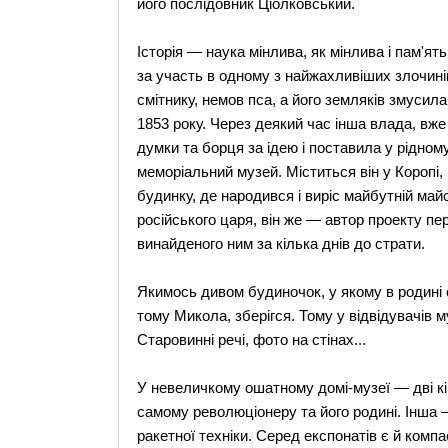
його послідовник Ціолковський.
Історія — наука мінлива, як мінлива і пам'
за участь в одному з найжахливіших злочинів 
смітнику, немов пса, а його земляків змусил
1853 року. Через деякий час інша влада, вже
думки та борця за ідею і поставила у рідному
меморіальний музей. Міститься він у Коропі,
будинку, де народився і виріс майбутній ма
російського царя, він же — автор проекту пер
винайденого ним за кілька днів до страти.
Якимось дивом будиночок, у якому в родині
тому Микола, зберігся. Тому у відвідувачів м
Старовинні речі, фото на стінах...
У невеличкому ошатному домі-музеї — дві кі
самому революціонеру та його родині. Інша 
ракетної техніки. Серед експонатів є й комп