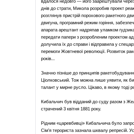
вдалося недовго — його заарештували через с
днів до страти, Микола розробив проект реак
розглянув пристрій порохового ракетного дв
двигуна, програмний режим горіння, забезпеч
апарата арештант надряпав уламком гудзика 
передати папери з розробленим проектом ад
долучила їх до справи і відправила у спецар
перемоги Жовтневої революції. Розвиток рак
років...
Значно пізніше до принципів ракетобудуван
Ціолковський. Тож можна лише уявити, як би
талант у мирне русло. Цікаво, в якому тоді 
Кибальчич був відданий до суду разом з Ж
страчений 3 квітня 1881 року.
Рідним «царевбивці» Кибальчича було запро
Сiм’я терориста зазнала шквалу репресій. Ус