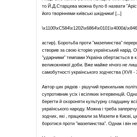
то Й.Д.Старцева можна було б назвати "Аріст
його творіннями київські шкідники! [...]
\x1100\xC584\x1202\x6864\x0101\x4000&\x84
астир). Боротьба проти "мазепинства" перер
створив за свою історію український нарід. 
"ударними" темпами Україна обертається в к
великокняжої доби. Вже майже нічого не лиша
самобутності українського зодчества (XVII - XV
Автор цих рядків - рішучий прихильник політи
супротивник усіх і всіляких інтервенцій. Одн
берегти й охороняти культурну спадщину всіх 
українського народу. Можна і треба запереч
зодчих, які , працювали за Мазепи в Києві, ц
боротися проти "мазепинства". Однак і він н