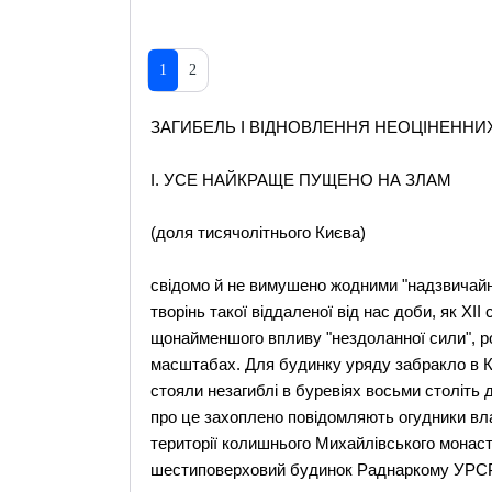
1
2
ЗАГИБЕЛЬ І ВІДНОВЛЕННЯ НЕОЦІНЕННИХ
І. УСЕ НАЙКРАЩЕ ПУЩЕНО НА ЗЛАМ
(доля тисячолітнього Києва)
свідомо й не вимушено жодними "надзвичай
творінь такої віддаленої від нас доби, як XII 
щонайменшого впливу "нездоланної сили", ро
масштабах. Для будинку уряду забракло в Ки
стояли незагиблі в буревіях восьми століть д
про це захоплено повідомляють огудники влас
території колишнього Михайлівського монаст
шестиповерховий будинок Раднаркому УРСР"