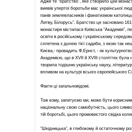
Адже те "братство", яке створило цей монас
виявів упертої боротьби мас української люд
панів землевласників і фанатизмом католиць
Литву, Білорусь". Братство це засновано 1615
монастиря містилася Київська "Академія", пер
освіти в російському і українському середов
сплетена з долею тієї садиби, з якою так н
Києва,- провадить Ф.Ернст, - як культурнотво
Академією, що в XVII й XVIII століттях була
творила тодішню українську науку, літератур
впливом на культурі всього європейського Сх
Факти ці загальновідомі.
Тож кому, запитуємо ми, може бути корисним
національну свою самобутність, цього симво
тій боротьбі, цього промовистого свідка колиш
"Шкідницька", в глибокому й остаточному розу