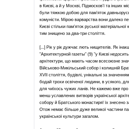
в Києві, а й у Москві, Підмосков'ї та інших м
були тяжкою добою для пам'яток давньоруськ
комуністи. Мірою варварства вони далеко пе
Києві стільки пам'яток руської матеріальної
тим знищено за два-три століття.
[...] Рік у рік дужчає лють нищителів. Як ін
"Архитектурной газеты" (9) "у Києві недосит
архітектури, що мають часом всесоюзне знач
Військово-Микільський собор і колишній Бра
XVII століття, будівлі, унікальні за значення
бодай трохи освіченої людини, в усякого, для 
для чиїхось чужих ланів. Не кажемо вже про 
менш уславлених витворів української архіт
собору й Братського монастиря! їх знесено 
Отож немає більше дуже великої частини пам'
української культури загалом.