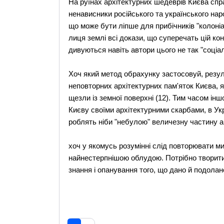
На руїнах архітектурних шедеврів Києва спр
ненависники російського та українського наро
що може бути ліпше для прибічників "колон
лиця землі всі докази, що суперечать цій кон
дивуються навіть автори цього не так "соціа
Хоч який метод обрахунку застосовуй, резул
неповторних архітектурних пам'яток Києва, як
щезли із земної поверхні (12). Тим часом інш
Києву своїми архітектурними скарбами, в Укр
роблять ніби "небулою" величезну частину архі
хоч у якомусь розумінні слід повторювати м
найнестерпнішою облудою. Потрібно творити
знання і опанування того, що дано й подолано