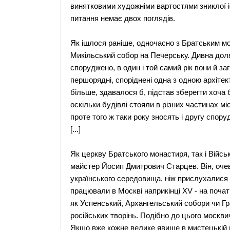
винятковими художніми вартостями зниклої іс
питання немає двох поглядів.
Як ішлося раніше, одночасно з Братським мо
Микільський собор на Печерську. Дивна доля ц
споруджено, в один і той самий рік вони й з
першорядні, споріднені одна з одною архітек
більше, здавалося б, підстав зберегти хоча б
оскільки будівлі стояли в різних частинах міс
проте того ж таки року зносять і другу спору
[...]
Як церкву Братського монастиря, так і Війс
майстер Йосип Дмитрович Старцев. Він, оче
українського середовища, ніж прислухалися до 
працювали в Москві наприкінці XV - на початк
як Успенський, Архангельський собори чи Гр
російських творінь. Подібно до цього москви
Якщо вже кожне велике явище в мистецькій ц