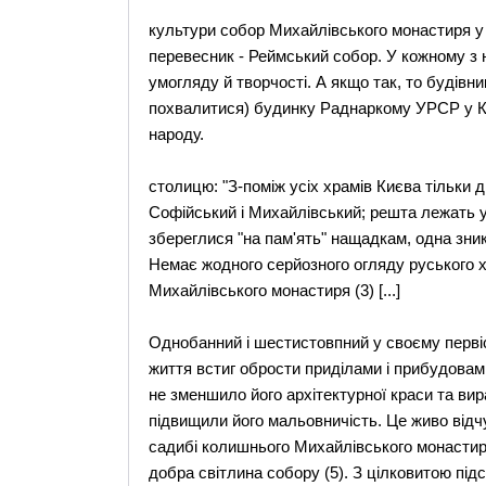
культури собор Михайлівського монастиря у
перевесник - Реймський собор. У кожному з 
умогляду й творчості. А якщо так, то будівн
похвалитися) будинку Раднаркому УРСР у Ки
народу.
столицю: "З-поміж усіх храмів Києва тільки д
Софійський і Михайлівський; решта лежать у 
збереглися "на пам'ять" нащадкам, одна зникл
Немає жодного серйозного огляду руського х
Михайлівського монастиря (3) [...]
Однобанний і шестистовпний у своєму перві
життя встиг обрости приділами і прибудовам
не зменшило його архітектурної краси та вир
підвищили його мальовничість. Це живо від
садибі колишнього Михайлівського монастир
добра світлина собору (5). З цілковитою пі