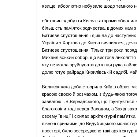
явище, абсолютно небувале щодо темного невіг
обставин здобуття Києва татарами обвалило
більшість пам'яток зодчества, відомих нам з
Батиєве спустошення і дійшла до наступних 
України з Харкова до Києва виявилося, дея
Батиєве спустошення. Тільки три роки порядку
Михайлівський собор, що вистояв лихоліття
яку не могла зруйнувати до кінця рука найлют
долю готує райрада Кирилівській садибі, майж
Великокняжа доба створила Київ в образі м
красою своєю й розмахом, з будь-якою того
заввагою Г.В.Вернадського, що ґрунтується н
благоговіли тоді перед Заходом, а Захід зах
своєму "вінці" і схилах архітектурні пам'ятк
півночі принаймні до Видубицького монастиря
просторі, було зосереджено такі архітектурн