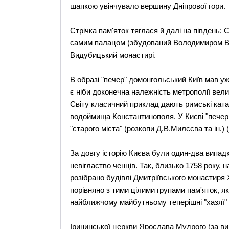
шапкою увінчувало вершину Дніпрової гори.
Стрічка пам'яток тяглася й далі на південь:
самим палацом (збудований Володимиром Вел
Видубицький монастирі.
В образі "печер" домонгольський Київ мав уже 
є ніби доконечна належність метрополії велик
Світу класичний приклад дають римські катак
водоймища Константинополя. У Києві "печер
"старого міста" (розкопи Д.В.Милєєва та ін.) (8)
За довгу історію Києва були один-два випад
невігластво ченців. Так, близько 1758 року,
розібрано будівлі Дмитріївського монастиря 
порівняно з тими цілими групами пам'яток, я
найближчому майбутньому теперішні "хазяї"
Ірининської церкви Ярослава Мудрого (за вин