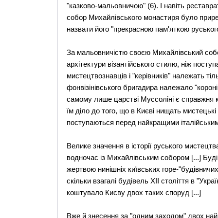
"казково-мальовничою" (6). І навіть реставр
собор Михайлівського монастиря було приреч
назвати його "прекрасною пам'яткою руського 
За мальовничістю своєю Михайлівський собо
архітектури візантійського стилю, ніж поступ
мистецтвознавців і "керівників" належать тіл
фонвізінівського бригадира належало "короні
самому лише царстві Муссоліні є справжня кр
їм діло до того, що в Києві нищать мистецькі
поступаються перед найкращими італійським
Велике значення в історії руського мистецтв
водночас із Михайлівським собором [...] Бу
жертвою нинішніх київських горе-"будівничих
скільки взагалі будівель XII століття в "Ук
коштувало Києву двох таких споруд [...]
Вже й знесення за "одним заходом" двох най