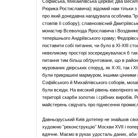
Софійська, Михайлівська церкви; два Весилі
Рюрика Ростиславича); відомий нам тільки з 
про який донедавна нагадувала особлива "Іри
стовпів її собору); славнозвісний Дмитріївс
монастир Всеволода Ярославича і Воздвижен
теперішнього Андріївського храму; Федорів
поставити собі питання, чи було в ХІ-ХІІІ сто
невеликому просторі зосереджувалася б така
питання тим більш обґрунтоване, що в район
мурованих двірських споруд, як Х-ХІ, так і XI
були прикрашені мармуром, іншими цінними 
Софійського й Михайлівського соборів, мозаїк
були всюди. На високий рівень ювелірного ма
території скарби золотих і срібних виробів.
майстерень свідчать про піднесення промисл
Давньоруський Київ дотепер не знайшов свог
художню "реконструкцію" Москви XVII і попер
вдячне. Маємо в руках удосталь даних, аби 