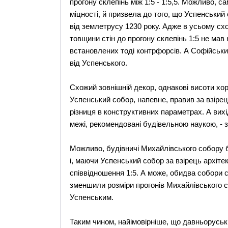
прогону склепінь між 1:5 - 1:5,5. Можливо, с
міцності, й призвела до того, що Успенський
від землетрусу 1230 року. Адже в усьому сх
товщини стін до прогону склепінь 1:5 не мав н
встановлених тоді контрфорсів. А Софійськи
від Успенського.
Схожий зовнішній декор, однакові висоти хор
Успенський собор, напевне, правив за взіре
різниця в конструктивних параметрах. А вихі
межі, рекомендовані будівельною наукою, - 
Можливо, будівничі Михайлівського собору б
і, маючи Успенський собор за взірець архіте
співвідношення 1:5. А може, обидва собори 
зменшили розміри прогонів Михайлівського 
Успенським.
Таким чином, найімовірніше, що давньоруськ