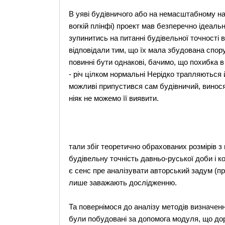
В уяві будівничого або на немасштабному на
вогкій плінфі) проект мав безперечно ідеаль
зупинитись на питанні будівельної точності в
відповідали тим, що їх мала збудована споруд
повинні бути однакові, бачимо, що похибка в 
- річ цілком нормальні Нерідко трапляються 
можливі припустився сам будівничий, виносяч
ніяк не можемо її виявити.
тали збіг теоретично обрахованих розмірів з
будівельну точність давньо-руської доби і 
є сенс пре аналізувати авторський задум (про
лише заважають дослідженню.
Та повернімося до аналізу методів визначен
були побудовані за допомога модуля, що дор