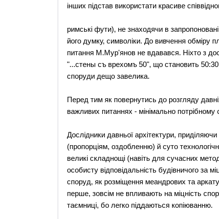
інших підстав використати красиве співвідно
римські фути), не знаходячи в запропоновані
його думку, символіки. До вивчення обміру 
питання М.Мур'янов не вдавався. Ніхто з дос
"...стены съ врехомъ 50", що становить 50:30
споруди дещо завелика.
Перед тим як повернутись до розгляду давні
важливих питаннях - мінімально потрібному ск
Дослідники давньої архітектури, приділяючи
(пропорціям, оздобленню) й суто технологічн
великі складнощі (навіть для сучасних метод
особисту відповідальність будівничого за міц
споруд, як розміщення меандрових та аркату
перше, зовсім не впливають на міцність спор
таємниці, бо легко піддаються копіюванню.