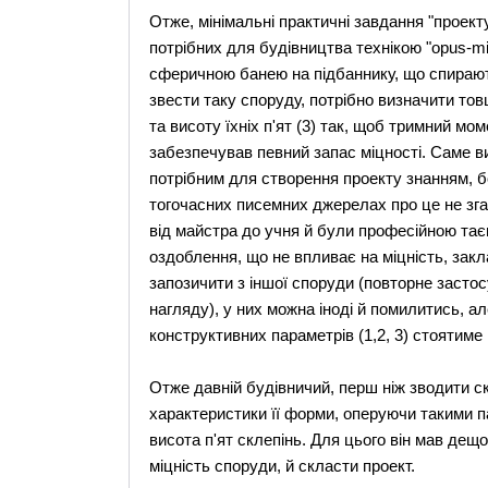
Отже, мінімальні практичні завдання "проект
потрібних для будівництва технікою "opus-m
сферичною банею на підбаннику, що спирают
звести таку споруду, потрібно визначити товщи
та висоту їхніх п'ят (3) так, щоб тримний мо
забезпечував певний запас міцності. Саме ви
потрібним для створення проекту знанням, б
тогочасних писемних джерелах про це не зг
від майстра до учня й були професійною та
оздоблення, що не впливає на міцність, закл
запозичити з іншої споруди (повторне застос
нагляду), у них можна іноді й помилитись, 
конструктивних параметрів (1,2, 3) стоятиме 
Отже давній будівничий, перш ніж зводити с
характеристики її форми, оперуючи такими па
висота п'ят склепінь. Для цього він мав дещо
міцність споруди, й скласти проект.