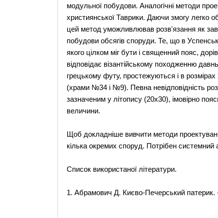
модульної побудови. Аналогічні методи проек
християнської Таврики. Даючи змогу легко о
цей метод уможливлював розв'язання як завд
побудови обсягів споруди. Те, що в Успенсь
якого цілком міг бути і священний пояс, дор
відповідає візантійському походженню давнь
грецькому футу, простежуються і в розмірах
(храми №34 і №9). Певна невідповідність роз
зазначеним у літопису (20x30), імовірно поя
величини.
Щоб докладніше вивчити методи проектуванн
кілька окремих споруд. Потрібен системний а
Cписок використаної літератури.
1. Абрамович Д. Києво-Печерський патерик. - 