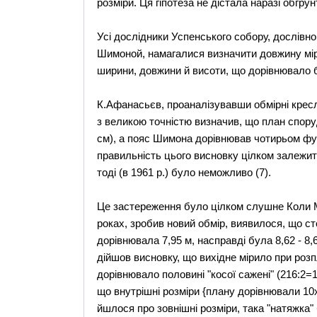
розміри. Ця гіпотеза не дістала наразі обгру
Усі дослідники Успенського собору, дослівно
Шимоной, намагалися визначити довжину міри
ширини, довжини й висоти, що дорівнювало б
К.Афанасьєв, проаналізувавши обмірні кресл
з великою точністю визначив, що план спору
см), а пояс Шимона дорівнював чотирьом фута
правильність цього висновку цілком залежить
тоді (в 1961 р.) було неможливо (7).
Це застереження було цілком слушне Коли М
роках, зробив новий обмір, виявилося, що ст
дорівнювала 7,95 м, насправді була 8,62 - 8,
дійшов висновку, що вихідне мірило при роз
дорівнювало половині "косої сажені" (216:2=1
що внутрішні розміри {плану дорівнювали 10x
йшлося про зовнішні розміри, така "натяжка