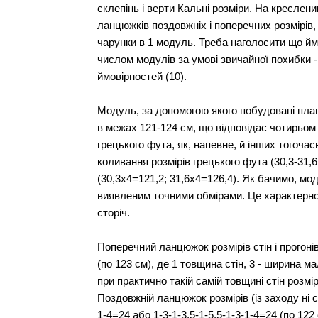
склепінь і верти Кальні розміри. На креслени
ланцюжків поздовжніх і поперечних розмірів,
чарунки в 1 модуль. Треба наголосити що ймо
числом модулів за умові звичайної похибки -
ймовірностей (10).
Модуль, за допомогою якого побудовані план
в межах 121-124 см, що відповідає чотирьом
грецького фута, як, напевне, й інших тогочас
коливання розмірів грецького фута (30,3-31,
(30,3x4=121,2; 31,6x4=126,4). Як бачимо, мод
виявленим точними обмірами. Це характерно 
сторіч.
Поперечний ланцюжок розмірів стін і прогоні
(по 123 см), де 1 товщина стін, 3 - ширина ма
при практично такій самій товщині стін розмір
Поздовжній ланцюжок розмірів (із заходу ні с
1-4=24 або 1-3-1-3,5-1-5,5-1-3-1-4=24 (по 122