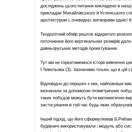
досліджень цього питання викладено в низц
прикладах Михайлівського й Успенського соб
архітектурою і, очевидно, витворами однієї 
Теодолітний обмір решток відкритого розкопа
поточнення його вертикальних розмірів дало
давньоруських методів проектування.
Тут ми не торкатимемося історії вивчення ци
І.Тевельова (3). Зазначимо тільки, що в цій 
Відповідно до першого з них, найповніше ви
визначали за допомогою геометричних побуд
таких побудов можуть бути математично ви
застосування в той час будь-яких обрахунків
Інший підхід, що його сформулював Б.Рибаков
будівничі використовували ; модуль або сис