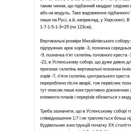
таким чином, що підбанний квадрат свідомо 
або на модуль. Таке видовження підбанного 
лише на Русі, а й, наприклад, у Херсонесі. 
1-7-1-5-1-3=29 (по 123см).
Вертикальні розміри Михайлівського собору:
підпружних арок хорів -3, позначка середньог
-9, позначка п'ят склепінь головного хреста -
-21; в Успенському соборі, що дуже дивно д
прогонах склепінь вертикальні позначки їхніх
хорів -7, п'яти склепінь центрального хреста 
перероблено після аварії, тож первісних по
тут описом лише конструктивно доконечних р
елементи планів і перерізів збігаються з мод
Треба зазначити, що в Успенському соборі т
співвідношення 1:7 і не трапляється більш ні
будівельних конструкцій початку XX століття