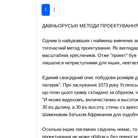
1
2
ДАВНЬОРУСЬКІ МЕТОДИ ПРОЕКТУВАНН
Одним із найцікавіших і найменш вивчених аспе
тогочасний метод проектування. Як виглядає
масштабних креслеників. Отже "проект" був н
лишалися неприступними для інших, невтаєм
Єдиний своєрідний опис побудови розмірів 
патерик". Про заснування 1073 року Успенсь
що план цього храму складено за образом, ч
"И якоже видехомъ, величествомъ и высото
30 въ дьлину, а 30 въ высоту, стены съ врех
Шимоновим батьком Африканом для оздобле
Оскільки інших писемних свідчень немає, то
проектування не може обійтись без певної ін