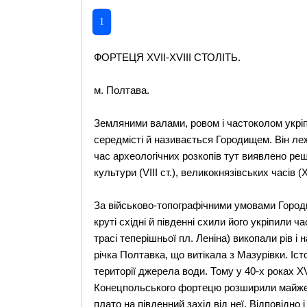
1
ФОРТЕЦЯ ХVІІ-ХVІІІ СТОЛІТЬ.
м. Полтава.
Земляними валами, ровом і частоколом укріпи
середмісті й називається Городищем. Він ле
час археологічних розкопів тут виявлено решт
культури (VIII ст.), великокнязівських часів (Х-
За військово-топографічними умовами Город
круті східні й південні схили його укріпили ч
трасі теперішньої пл. Леніна) викопали рів 
річка Полтавка, що витікала з Мазурівки. Іст
території джерела води. Тому у 40-х роках X
Конецпольського фортецю розширили майже в
плато на південний захід від неї. Відповідно 