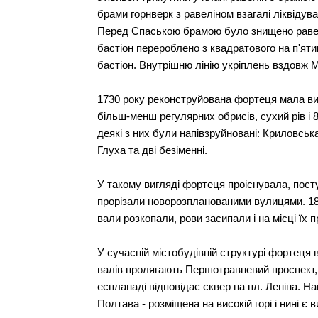
брами горнверк з равеліном взагалі ліквідув
Перед Спаською брамою було знищено равелі
бастіон перероблено з квадратового на п'ятик
бастіон. Внутрішню лінію укріплень вздовж М
1730 року реконструйована фортеця мала вис
більш-менш регулярних обрисів, сухий рів і 
деякі з них були напівзруйновані: Криловськ
Глуха та дві безіменні.
У такому вигляді фортеця проіснувала, пост
прорізали новорозпланованими вулицями. 18
вали розкопали, рови засипали і на місці їх
У сучасній містобудівній структурі фортеця
валів пролягають Першотравневий проспект, 
еспланаді відповідає сквер на пл. Леніна. 
Полтава - розміщена на високій горі і нині 