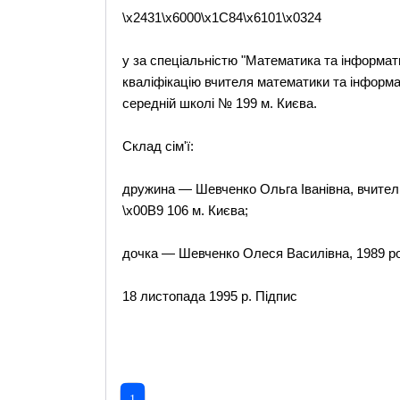
\x2431\x6000\x1C84\x6101\x0324
у за спеціальністю "Математика та інформати
кваліфікацію вчителя математики та інформа
середній школі № 199 м. Києва.
Склад сім'ї:
дружина — Шевченко Ольга Іванівна, вчитель
\x00B9 106 м. Києва;
дочка — Шевченко Олеся Василівна, 1989 р
18 листопада 1995 р. Підпис
1