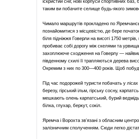
іскристий сніг, нові корпуси спортивних баз,
таким ви побачите селище будь-якого зимово
Чимало маршрутів прокладено по Яремчанськ
познайомитися з місцевістю, де бере почато
біля підніжжя Говерли на висоті 1750 метрів, 
пробиває собі дорогу між скелями та урвища
захоплююче сходження на Говерлу — найвищ
південному схилі її трапляються дерева висот
Окремим з них по 300—400 років. Щоб побуду
Під час подорожей туристи побачать у лісах 
березу, гірський ільм, гірську сосну, карпатс
мешкають олень карпатський, бурий ведмідь, 
білка, глухар, беркут, сокіл.
Яремча і Ворохта зв'язані з обласним центр
залізничним сполученням. Сюди легко дістати