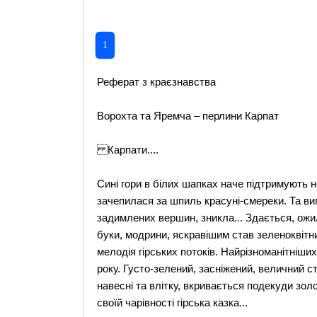
1
Реферат з краєзнавства
Ворохта та Яремча – перлини Карпат
Карпати....
Сині гори в білих шапках наче підтримують н
зачепилася за шпиль красуні-смереки. Та в
задимлених вершин, зникла... Здається, ожил
буки, модрини, яскравішим став зеленоквітн
мелодія гірських потоків. Найрізноманітніших
року. Густо-зелений, засніжений, величний с
навесні та влітку, вкривається подекуди зо
своїй чарівності гірська казка...