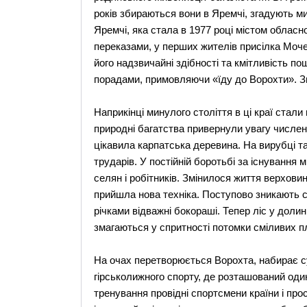
років збираються вони в Яремчі, згадують м
Яремчі, яка стала в 1977 році містом облас
переказами, у перших жителів присілка Моче
його надзвичайні здібності та кмітливість п
порадами, примовляючи «їду до Ворохти». Зв
Наприкінці минулого століття в ці краї стали
природні багатства привернули увагу числен
цікавила карпатська деревина. На вирубці т
трударів. У постійній боротьбі за існування 
селян і робітників. Змінилося життя верхови
прийшла нова техніка. Поступово зникають с
річками відважні бокораші. Тепер ліс у долин
змагаються у спритності потомки сміливих пл
На очах перетворюється Ворохта, набирає су
гірськолижного спорту, де розташований один
тренування провідні спортсмени країни і про