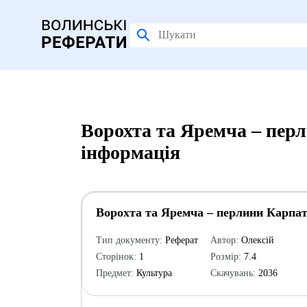
Ворохта та Яремча – пер
інформація
Ворохта та Яремча – перлини Карпа
Тип документу:
Реферат
Автор:
Олексій
Сторінок:
1
Розмір:
7.4
Предмет:
Культура
Скачувань:
2036