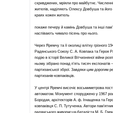
скривджених, мріяли про майбутнє. Численні
жителів, наділяють Олексу Довбуша та його
краях кожен житель
покаже печеру й камінь Довбуша та інші пам'
наспівають чимало пісень про нього.
Через Яремчу та її околиці влітку грізного 1
Радянського Союзу С. А. Ковпака та Героя Р
подію в історії Великої Вітчизняної війни р
ньому зібрано понад п'ять тисяч експонатів 
партизанської зброї. Завдяки цим дорогим р
партизанів-ковпаківців.
У центрі Яремчі височіє восьмиметрова пост
автоматом. Монумент споруджено у 1967 роц
Бородая, архітекторів А. ф. Ігнащенка та Ге
ковпаківця С. П. Тутученка. Автори пам'ятни
радянського живописця-баталіста М. Б. Греко