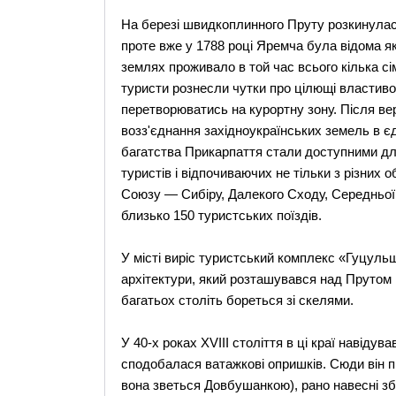
На березі швидкоплинного Пруту розкинулася
проте вже у 1788 році Яремча була відома я
землях проживало в той час всього кілька сім
туристи рознесли чутки про цілющі властивос
перетворюватись на курортну зону. Після вер
возз'єднання західноукраїнських земель в єд
багатства Прикарпаття стали доступними дл
туристів і відпочиваючих не тільки з різних о
Союзу — Сибіру, Далекого Сходу, Середньої
близько 150 туристських поїздів.
У місті виріс туристський комплекс «Гуцульщ
архітектури, який розташувався над Прутом н
багатьох століть бореться зі скелями.
У 40-х роках XVIII століття в ці краї навід
сподобалася ватажкові опришків. Сюди він пр
вона зветься Довбушанкою), рано навесні з