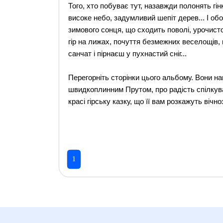
Того, хто побуває тут, назавжди полонять гінк
високе небо, задумливий шепіт дерев... І об
зимового сонця, що сходить поволі, урочисто
гір на лижах, почуття безмежних веселощів, н
санчат і пірнаєш у пухнастий сніг...
Перегорніть сторінки цього альбому. Вони на
швидкоплинним Прутом, про радість спілкува
красі гірську казку, що її вам розкажуть вічно
1