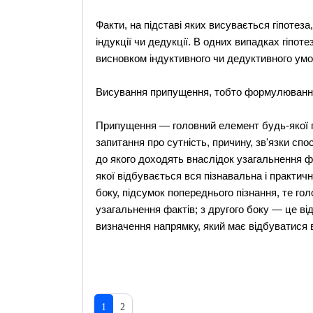
Факти, на підставі яких висувається гіпотеза
індукції чи дедукції. В одних випадках гіпот
висновком індуктивного чи дедуктивного умо
Висування припущення, тобто формулювання г
Припущення — головний елемент будь-якої г
запитання про сутність, причину, зв'язки сп
до якого доходять внаслідок узагальнення 
якої відбувається вся пізнавальна і практичн
боку, підсумок попереднього пізнання, те го
узагальнення фактів; з другого боку — це в
визначення напрямку, який має відбуватися 
1
2