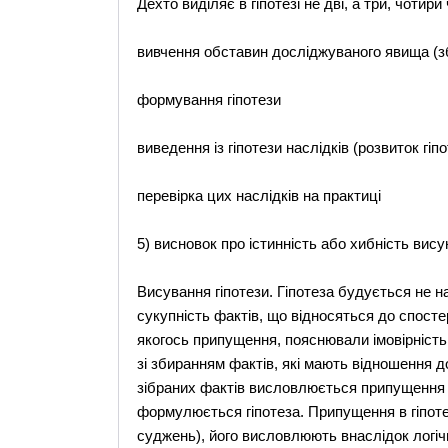
Дехто виділяє в гіпотезі не дві, а три, чотири 
вивчення обставин досліджуваного явища (з
формування гіпотези
виведення із гіпотези наслідків (розвиток гіпо
перевірка цих наслідків на практиці
5) висновок про істинність або хибність висун
Висування гіпотези. Гіпотеза будується не н
сукупність фактів, що відносяться до спосте
якогось припущення, пояснювали імовірність
зі збиранням фактів, які мають відношення д
зібраних фактів висловлюється припущення 
формулюється гіпотеза. Припущення в гіпоте
суджень), його висловлюють внаслідок логіч