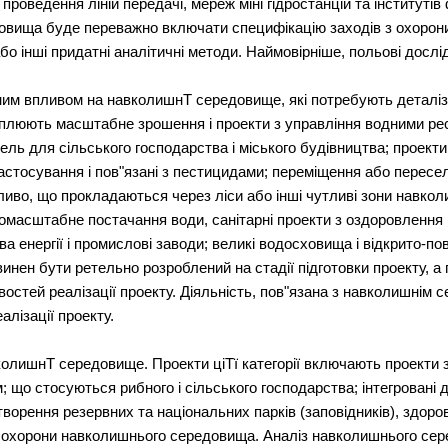
проведення ліній передачі, мереж міні гідростанцій та інституті
довища буде переважно включати специфікацію заходів з охоро
о інші придатні аналітичні методи. Наймовірніше, польові дослі
ивним впливом на навколишнТ середовище, які потребують деталі
плюють масштабне зрошення і проекти з управління водними рес
ль для сільського господарства і міського будівництва; проекти 
стосування і пов"язані з пестицидами; переміщення або пересе
бливо, що прокладаються через ліси або інші чутливі зони навко
икомасштабне постачання води, санітарні проекти з оздоровлення 
 енергії і промислові заводи; великі водосховища і відкрито-по
нен бути ретельно розроблений на стадії підготовки проекту, а 
востей реалізації проекту. Діяльність, пов"язана з навколишнім
алізації проекту.
вколишнТ середовище. Проекти ціТї категорії включають проекти 
 що стосуються рибного і сільського господарства; інтегровані ді
творення резервних та національних парків (заповідників), здор
 охорони навколишнього середовища. Аналіз навколишнього сере