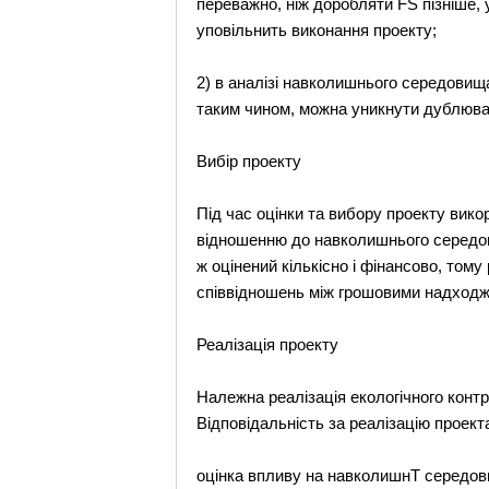
переважно, ніж доробляти FS пізніше,
уповільнить виконання проекту;
2) в аналізі навколишнього середовища
таким чином, можна уникнути дублюва
Вибір проекту
Під час оцінки та вибору проекту вико
відношенню до навколишнього середов
ж оцінений кількісно і фінансово, том
співвідношень між грошовими надход
Реалізація проекту
Належна реалізація екологічного конт
Відповідальність за реалізацію проект
оцінка впливу на навколишнТ середов