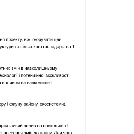
 проекту, ніж ігнорувати цей
уктури та сільського господарства Т
ротних змін в навколишньому
нології і потенційної можливості
нім впливом на навколишнТ
ру і фауну району, екосистеми),
сприятливий вплив на навколишнТ
 внесення змін до плану. Для чого