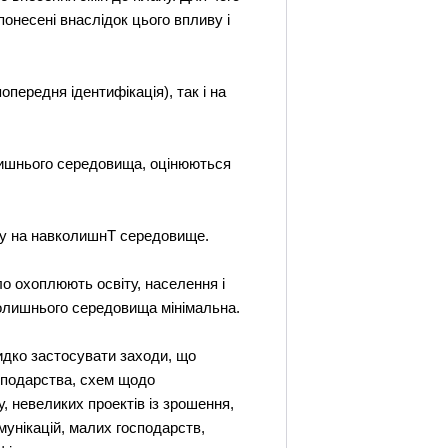
онесені внаслідок цього впливу і
передня ідентифікація), так і на
олишнього середовища, оцінюються
ливу на навколишнТ середовище.
ло охоплюють освіту, населення і
вколишнього середовища мінімальна.
идко застосувати заходи, що
осподарства, схем щодо
, невеликих проектів із зрошення,
омунікацій, малих господарств,