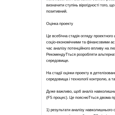
визначити ступінь вірогідності того,
позитивний.
Оцінка проекту
Це всебічна стадія огляду проектного
соціо-економічними та фінансовими аспе
час аналізу потенційного впливу на лю
РекомендуТться розробляти альтернат
середовище.
На стадії оцінки проекту в детелізова
середовища і технології контролю, а 
Дуже важливо, щоб аналіз навколишнь
(FS процес). Це пояснюТться двома п
1) результати аналізу навколишнього 