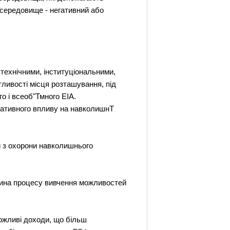
 середовище - негативний або
 технічними, інституціональними,
утливості місця розташування, під
о і всеоб"Тмного ЕІА.
гативного впливу на навколишнТ
ди з охорони навколишнього
тина процесу вивчення можливостей
ожливі доходи, що більш