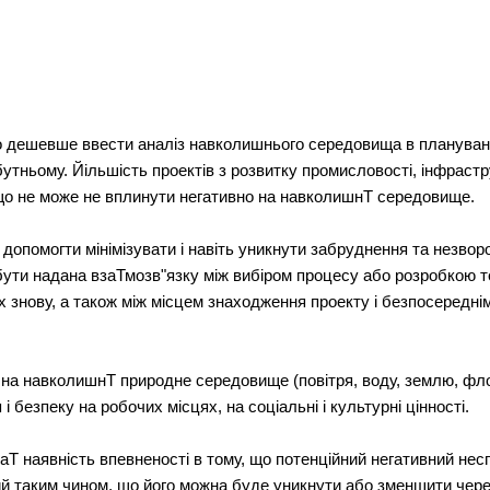
о дешевше ввести аналіз навколишнього середовища в планування
утньому. Йільшість проектів з розвитку промисловості, інфрастр
о не може не вплинути негативно на навколишнТ середовище.
опомогти мінімізувати і навіть уникнути забруднення та незво
ути надана взаТмозв"язку між вибіром процесу або розробкою тех
 їх знову, а також між місцем знаходження проекту і безпосеред
 на навколишнТ природне середовище (повітря, воду, землю, фло
 безпеку на робочих місцях, на соціальні і культурні цінності.
аТ наявність впевненості в тому, що потенційний негативний не
й таким чином, що його можна буде уникнути або зменшити через