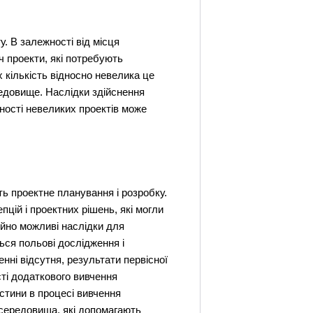
у. В залежності від місця
 проекти, які потребують
 кількість відносно невелика це
едовище. Наслідки здійснення
ності невеликих проектів може
ь проектне планування і розробку.
ій і проектних рішень, які могли
ійно можливі наслідки для
ся польові дослідження і
нні відсутня, результати первісної
ті додаткового вивчення
стини в процесі вивчення
 середовища, які допомагають