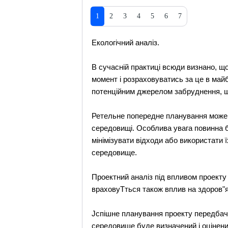
1
2
3
4
5
6
7
Екологічний аналіз.
В сучасній практиці всюди визнано, щ
момент і розраховуватись за це в майб
потенційним джерелом забруднення, щ
Ретельне попередне планування може д
середовищі. Особлива увага повинна б
мінімізувати відходи або використати
середовище.
Проектний аналіз під впливом проекту
враховуТться також вплив на здоров"я і
Јспішне планування проекту передбач
середовище буде визначений і оцінени