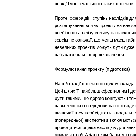
невід"Тмною частиною таких проектів.
Проте, сфера дії і ступінь наслідків д
розташування вплив проекту на навко
всебічного аналізу впливу на навколи
зовсім не означаТ, що менш масштабн
невеликих проектів можуть бути дуже 
набувати більш ширше значення.
Формулювання проекту (підготовка)
На цій стадії проектного циклу склад
Цей шлях Т найбільш ефективним і доз
бути такими, що дорого коштують і тя
навколишнього середовища і проводит
визначаТться необхідність в подальшом
(попередньої) експертизи включаються
проводиться оцінка наслідків для навк
можливостей. Aзіатським банком розви