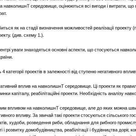
а навколишнТ середовище, оцінюються всі вигоди і витрати, що п
рат.
ься як на стадії визначення можливостей реалізації проекту (по
кту. (див. схему 1.).
 центрі уваги знаходяться основні аспекти, що стосуються навк
раїни.
ть 4 категорії проектів в залежності від ступеню негативного вп
негативний вплив на навколишнТ середовище. Ці проекти як прави
 ринки капіталу, реабілітаційні проекти. Необхідність аналізу на
ивним впливом на навколишнТ середовище, але до яких можна шв
тивного впливу. За звичай такі проекти стосуються сільського г
катів, худоби, розведення риби, обладнання для рибного промислу
і і розвитку домобудівництва, реабілітації і будівництва доріг, к