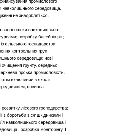
в фінансування промислового
ни навколишнього середовища,
дженні не знадобляться.
зованої оцінки навколишнього
урсами; розробку басейнів рік;
із сільського господарства і
лення контрольних груп
лишнього середовища; нові
і очищення грунту, середньо і
верхнева гірська промисловість.
потім включений в якості
 середовищем, повинна
з розвитку лісового господарства;
ї з боротьби з с/г шкідниками і
ов"я навколишнього середовища і
довища і розробка моніторінгу Т