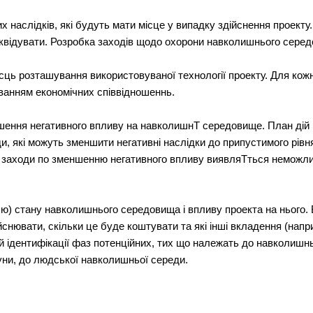
х наслідків, які будуть мати місце у випадку здійснення проект
ліквідувати. Розробка заходів щодо охорони навколишнього сере
сць розташування використовуваної технології проекту. Для кожн
уванням економічних співвідношеннь.
ншення негативного впливу на навколишнТ середовище. План дій
ди, які можуть зменшити негативні наслідки до припустимого рів
що заходи по зменшенню негативного впливу виявляТться неможл
олю) стану навколишнього середовища і впливу проекта на нього.
йснювати, скільки це буде коштувати та які інші вкладення (напр
й ідентифікації фаз потенційних, тих що належать до навколишн
фауни, до людської навколишньої середи.