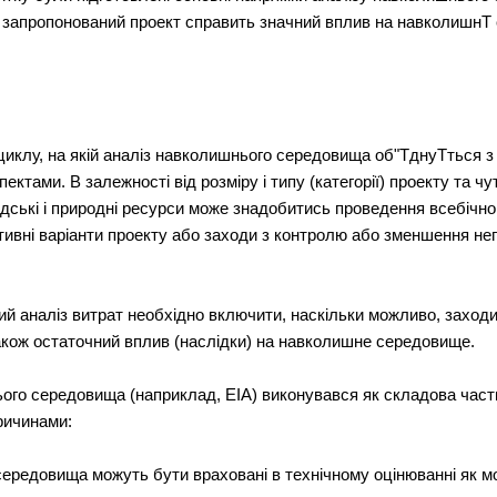
 що запропонований проект справить значний вплив на навколишнТ
 циклу, на якій аналіз навколишнього середовища об"ТднуТться з
ктами. В залежності від розміру і типу (категорії) проекту та ч
дські і природні ресурси може знадобитись проведення всебічног
ивні варіанти проекту або заходи з контролю або зменшення не
ний аналіз витрат необхідно включити, наскільки можливо, захо
також остаточний вплив (наслідки) на навколишне середовище.
ого середовища (наприклад, ЕІА) виконувався як складова час
ричинами:
середовища можуть бути враховані в технічному оцінюванні як м