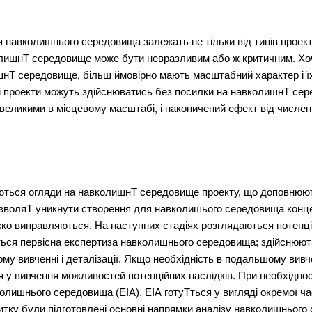
ля навколишнього середовища залежать не тільки від типів проект
лишнТ середовище може бути невразливим або ж критичним. Хоч
шнТ середовище, більш ймовірно мають масштабний характер і їх
і проекти можуть здійснюватись без посилки на навколишнТ сер
великими в місцевому масштабі, і накопичений ефект від числен
аються огляди на навколишнТ середовище проекту, що доповнюют
воляТ уникнути створення для навколишього середовища концепц
жко виправляються. На наступних стадіях розглядаються потенц
ься первісна експертиза навколишнього середовища; здійснюють
у вивченні і деталізації. Якщо необхідність в подальшому вивче
 у вивчення можливостей потенційних наслідків. При необхіднос
олишнього середовища (EIA). ЕІА готуТться у вигляді окремої ча
тку були підготовлені основні напрямки аналізу навколишнього