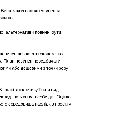
у. Вияв заходів щодо усунення
довища.
ої альтернативи повинні бути
 повинен визначати економічно
ня. План повинен передбачати
ивими або дешевими з точки зору
 В плані конкретизуТться вид
иклад, навчання) необхідні. Оцінка
ього середовища наслідків проекту