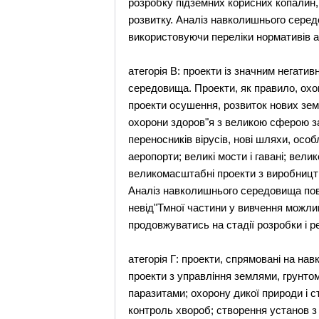
розробку підземних корисних копалин, 
розвитку. Аналіз навколишнього сере
використовуючи переліки нормативів аб
атегорія В: проекти із значним негат
середовища. Проекти, як правило, охо
проекти осушення, розвиток нових земе
охорони здоров"я з великою сферою за
переносників вірусів, нові шляхи, осо
аеропорти; великі мости і гавані; вел
великомасштабні проекти з виробництва
Аналіз навколишнього середовища пови
невід"Тмної частини у вивчення можли
продовжуватись на стадії розробки і ре
атегорія Г: проекти, спрямовані на на
проекти з управління землями, грунтом;
паразитами; охорону дикої природи і с
контроль хвороб; створення установ з