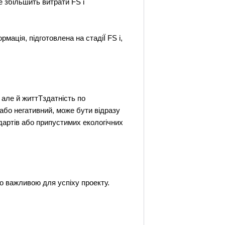
 збільшить витрати FS і
ація, підготовлена на стадіЇ FS і,
, але й життТздатність по
бо негативний, може бути відразу
ндартів або припустимих екологічних
о важливою для успіху проекту.