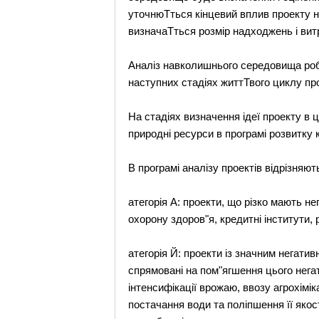
уточнюТться кінцевий вплив проекту н
визначаТться розмір надходжень і вит
Аналіз навколишнього середовища робит
наступних стадіях життТвого циклу прое
На стадіях визначення ідеї проекту в
природні ресурси в програмі розвитку к
В програмі аналізу проектів відрізняю
атегорія А: проекти, що різко мають 
охорону здоров"я, кредитні інститути,
атегорія Й: проекти із значним негат
спрямовані на пом"ягшення цього нега
інтенсифікації врожаю, ввозу агрохімі
постачання води та поліпшення її якост