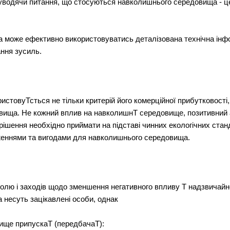
 уводячи питання, що стосуються навколишнього середовища - це
 може ефективно використовуватись деталізована технічна інформ
ння зусиль.
ристовуТсться не тільки критерій його комерційної прибутковості
ища. Не кожний вплив на навколишнТ середовище, позитивний а
у рішення необхідно приймати на підставі чинних екологічних ста
женнями та вигодами для навколишнього середовища.
ролю і заходів щодо зменшення негативного впливу Т надзвичайн
а несуть зацікавлені особи, однак
ище припускаТ (передбачаТ):