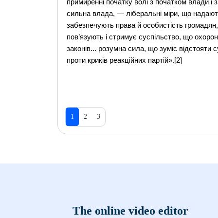
примиренні початку волі з початком влади і за
сильна влада, — ліберальні міри, що надают
забезпечують права й особистість громадян
пов’язують і стримує суспільство, що охоро
законів... розумна сила, що зуміє відстояти с
проти криків реакційних партій».[2]
1
2
3
The online video editor