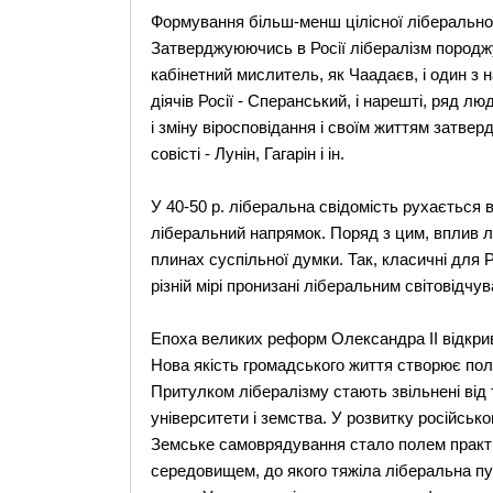
Формування більш-менш цілісної ліберальної 
Затверджуюючись в Росії лібералізм породжує
кабінетний мислитель, як Чаадаєв, і один з 
діячів Росії - Сперанський, і нарешті, ряд л
і зміну віросповідання і своїм життям затв
совісті - Лунін, Гагарін і ін.
У 40-50 р. ліберальна свідомість рухається 
ліберальний напрямок. Поряд з цим, вплив л
плинах суспільної думки. Так, класичні для Р
різній мірі пронизані ліберальним світовідчу
Епоха великих реформ Олександра II відкрива
Нова якість громадського життя створює поле
Притулком лібералізму стають звільнені від т
університети і земства. У розвитку російськ
Земське самоврядування стало полем практи
середовищем, до якого тяжіла ліберальна пу