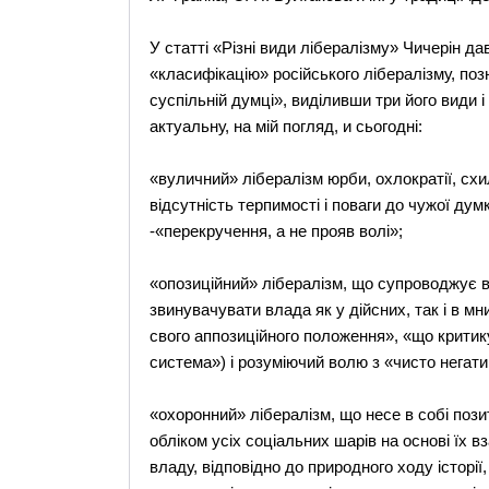
У статті «Різні види лібералізму» Чичерін дав
«класифікацію» російського лібералізму, по
суспільній думці», виділивши три його види 
актуальну, на мій погляд, и сьогодні:
«вуличний» лібералізм юрби, охлократії, схи
відсутність терпимості і поваги до чужої д
-«перекручення, а не прояв волі»;
«опозиційний» лібералізм, що супроводжує 
звинувачувати влада як у дійсних, так і в
свого аппозиційного положення», «що критик
система») і розуміючий волю з «чисто негати
«охоронний» лібералізм, що несе в собі пози
обліком усіх соціальних шарів на основі їх в
владу, відповідно до природного ходу історі