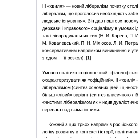
III «хвиля» — новий лібералізм початку стол
лібералізм, що проголосив необхідність заб
людське існування». Він дав поштовх ново
держави і «правового» соціалізму в умовах 
так і ліворадикальних сил (Н. И. Кареєв, П. 
М. Ковалевський, П. Н. Мілюков, Л. И. Петраж
консервативним напрямком виникнення й утво
згодом — її розкол). [1]
Умовно політико-соціологічний і філолофсько
охарактеризувати як «офіційний», II «хвилі»
лібералізмом (синтез основних ідей і цінносте
більш «лівий» варіант (синтез класичного лібе
«чистим» лібералізмом як «індивідуалістич
перевага над всіма іншими.
Кожний з цих трьох напрямків російського л
логіку розвитку в контексті історії, політично