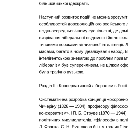
більшовицької ідеократії.
Наступний розвиток подій не можна зрозуміт
особливостей дореволюційного російського лі
піздньосередньовічному суспільстві, де домі
визрівання ліберальної свідомості йшло скла
типовими пороками вітчизняної інтелігенції. 
масами, багато в чому ідеалізували народ. 
інтелігентською зневагою до проблем приватн
лібералізм був суперечливим, не цілком оф
була трагічно вузькою.
Розділ ІІ : Консервативний лібералізм в Росії
Систематична розробка концепції «охоронног
Чичеріну (1828 — 1904), професору філософії
консерватизм», і П. Б. Струве (1870 — 1944)
політичних мислислителів, «філософу в полі
Л. Франка, С. Н. Булгакова й ін. у традиції і