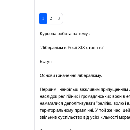
1
2
3
Курсова робота на тему :
“Лібералізм в Росії XIX століття”
Вступ
Основи і значення лібералізму.
Першим і найбільш важливим припущенням лі
наслідок релігійних і громадянських воєн в е
намагалися деполітизувати "релігію, волю і 
територіальному правлінні. У той же час, цей
звільнив суспільство від усієї кількості мор