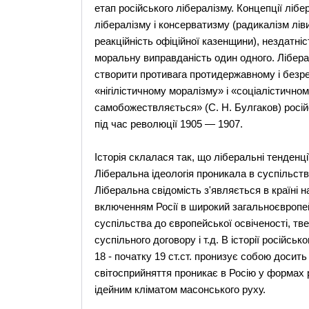
етап російського лібералізму. Концепції ліб
лібералізму і консерватизму (радикалізм лів
реакційність офіційної казенщини), нездатніст
моральну виправданість один одного. Лібера
створити противага протидержавному і безре
«нігілістичному моралізму» і «соціалістичному
самобожествляється» (С. Н. Булгаков) російськ
під час революції 1905 — 1907.
Історія склалася так, що ліберальні тенден
Ліберальна ідеологія проникала в суспільство
Ліберальна свідомість з'являється в країні н
включенням Росії в широкий загальноєвропе
суспільства до європейської освіченості, тв
суспільного договору і т.д. В історії російсь
18 - початку 19 ст.ст. пронизує собою досит
світосприйняття проникає в Росію у формах р
ідейним кліматом масонського руху.