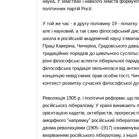
наука. У земствах і навколо земств формуют
політичних партій Росії.
У той же час - в другу половину 19 - початку 
але і науковий, а так само філософський ди
школа в російській академічній науці з'явил
Праці Каверіна, Чичеріна, Градовського дав
традиційних порядків до цивільного суспіль
різні філософські аспекти ліберальної парад
філософська традиція звільнялася від анти
концепцію невід'ємних прав особистості, Чич
контекст розвитку сучасної філософської ду
Революція 1905 р. і політичні реформи, що пі
російського лібералізму. У країні виникають 
орієнтацією кадетів, октябристів, прогресист
аморфного "напрямку" російський лібералізм 
двома революціями (1905--1917) ознаменувавс
визріванням російського лібералізму, з іншо