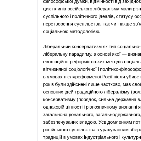
філософської думки, відмінності від західно
цих плинів російського лібералізму мали різ
суспільного і політичного ідеалів, статусу ос
перетворення суспільства, так чи інакше зв
соціальною методологією.
Ліберальний консерватизм як тип соціально-п
ліберальну парадигму, в основі якої — визнан
еволюційно-реформістських методів соціаль
вітчизняної соціологічної і політико-філосо
в умовах післяреформеної Росії після убивст
років були здійснені лише частково, мав сво
основних ідей традиційного лібералізму (вол
консерватизму (порядок, сильна державна вла
однаковій цінності і рівнозначному визнанні як
загальнонаціонального, загальнодержавного,
забезпечуваних владою. Усвідомленням пот
російського суспільства з урахуванням збере
традицій в умовах індустріального і культурног