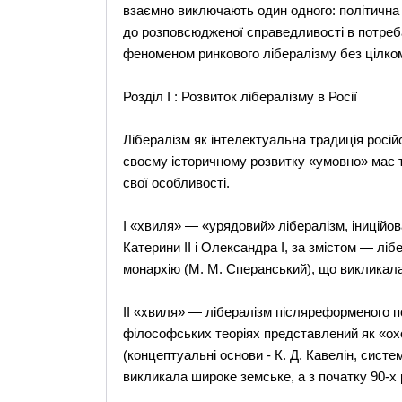
взаємно виключають один одного: політична 
до розповсюдженої справедливості в потреба
феноменом ринкового лібералізму без цілком
Розділ І : Розвиток лібералізму в Росії
Лібералізм як інтелектуальна традиція російс
своєму історичному розвитку «умовно» має тр
свої особливості.
I «хвиля» — «урядовий» лібералізм, іниційо
Катерини II і Олександра I, за змістом — лі
монархію (М. М. Сперанський), що викликал
II «хвиля» — лібералізм післяреформеного пе
філософських теоріях представлений як «охо
(концептуальні основи - К. Д. Кавелін, систе
викликала широке земське, а з початку 90-х