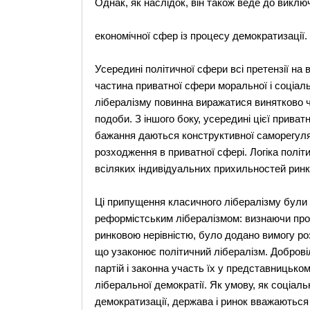
Однак, як наслідок, він також веде до виклю
економічної сфер із процесу демократизації.
Усередині політичної сфери всі претензії на
частина приватної сфери моральної і соціальн
лібералізму повинна виражатися винятково ч
подоби. З іншого боку, усередині цієї приватн
бажання даються конструктивної саморегуля
розходження в приватної сфері. Логіка політ
всіляких індивідуальних прихильностей ринко
Ці припущення класичного лібералізму були 
реформістським лібералізмом: визнаючи прот
ринковою нерівністю, було додано вимогу р
що узаконює політичний лібералізм. Доброві
партій і законна участь їх у представницько
ліберальної демократії. Як умову, як соціаль
демократизації, держава і ринок вважаютьс